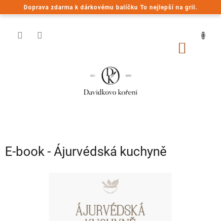
Přejít
Doprava zdarma k dárkovému balíčku To nejlepší na gril.
na
obsah
NÁKUP
KOŠÍK
E-book - Ájurvédská kuchyně