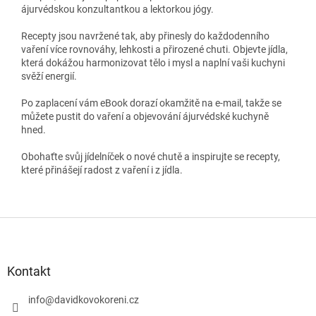
ájurvédskou konzultantkou a lektorkou jógy.
Recepty jsou navržené tak, aby přinesly do každodenního
vaření více rovnováhy, lehkosti a přirozené chuti. Objevte jídla,
která dokážou harmonizovat tělo i mysl a naplní vaši kuchyni
svěží energií.
Po zaplacení vám eBook dorazí okamžitě na e-mail, takže se
můžete pustit do vaření a objevování ájurvédské kuchyně
hned.
Obohaťte svůj jídelníček o nové chutě a inspirujte se recepty,
které přinášejí radost z vaření i z jídla.
Z
á
p
a
Kontakt
t
í
info
@
davidkovokoreni.cz