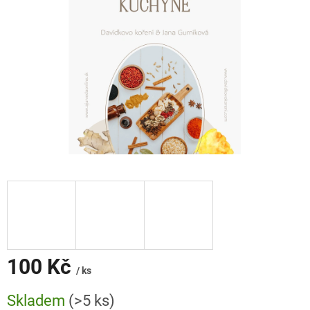
100 Kč
/ ks
Měrná
Skladem
(>5 ks)
cena: