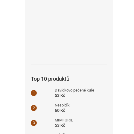
Top 10 produktů
Davídkovo pečené kuře
53 Kč
Nesoldík
60 Kč
MIMI GRIL
53 Kč