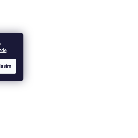
a
zde
.
lasím