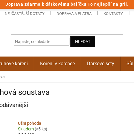
Doprava zdarma k dárkovému balíčku To nejlepší na gril.
NEJČASTĚJŠÍ DOTAZY
DOPRAVA A PLATBA
KONTAKTY
HLEDAT
uhové koření
Koření v kořence
Dárkové sety
Sůl
ava
chová soustava
odávanější
Ušní pohoda
Skladem
(>5 ks)