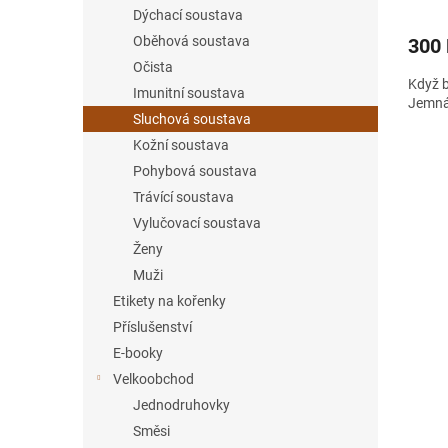
Dýchací soustava
Oběhová soustava
300
Očista
Když b
Imunitní soustava
Jemná 
Sluchová soustava
Kožní soustava
Pohybová soustava
Trávící soustava
Vylučovací soustava
Ženy
Muži
Etikety na kořenky
Příslušenství
E-booky
Velkoobchod
Jednodruhovky
Směsi