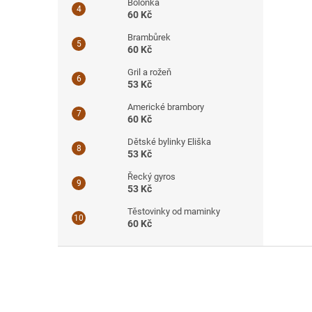
Boloňka
60 Kč
Brambůrek
60 Kč
Gril a rožeň
53 Kč
Americké brambory
60 Kč
Dětské bylinky Eliška
53 Kč
Řecký gyros
53 Kč
Těstovinky od maminky
60 Kč
Z
á
p
a