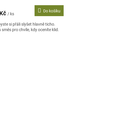
Do košíku
 Kč
/ ks
yste si přáli slyšet hlavně ticho.
směs pro chvíle, kdy oceníte klid.
O
v
l
á
d
a
c
í
p
r
v
k
y
v
ý
p