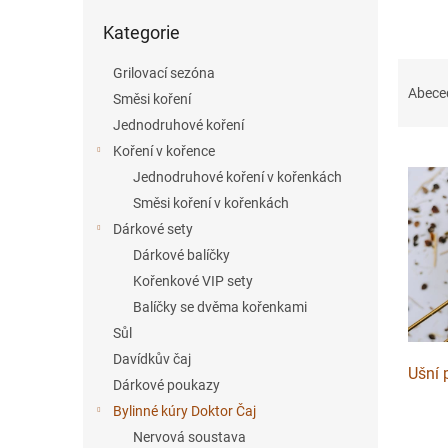
í
Přeskočit
Kategorie
kategorie
p
a
Ř
Grilovací sezóna
n
a
Abece
Směsi koření
e
z
l
Jednodruhové koření
e
Koření v kořence
V
n
ý
í
Jednodruhové koření v kořenkách
p
p
Směsi koření v kořenkách
i
r
Dárkové sety
s
o
Dárkové balíčky
p
d
Kořenkové VIP sety
r
u
o
Balíčky se dvěma kořenkami
k
d
t
Sůl
u
ů
Davídkův čaj
Ušní
k
Dárkové poukazy
t
Bylinné kúry Doktor Čaj
ů
Nervová soustava