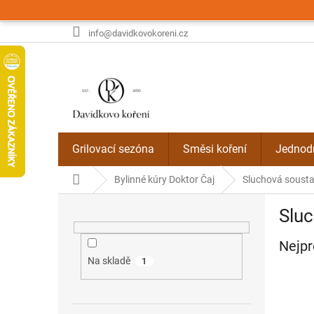
Přejít
na
obsah
info@davidkovokoreni.cz
Grilovací sezóna
Směsi koření
Jednodr
Domů
Bylinné kúry Doktor Čaj
Sluchová soust
P
Slu
o
s
Nejpr
t
r
Na skladě
1
a
n
n