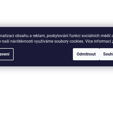
i
s
u
nalizaci obsahu a reklam, poskytování funkcí sociálních médií 
 naší návštěvnosti využíváme soubory cookies. Více informací
avení
Odmítnout
Souh