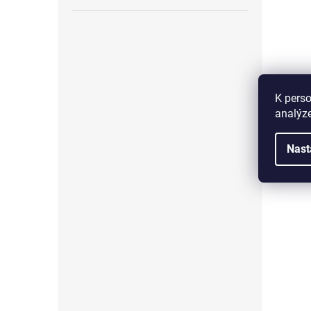
K perso
analýze
Nast