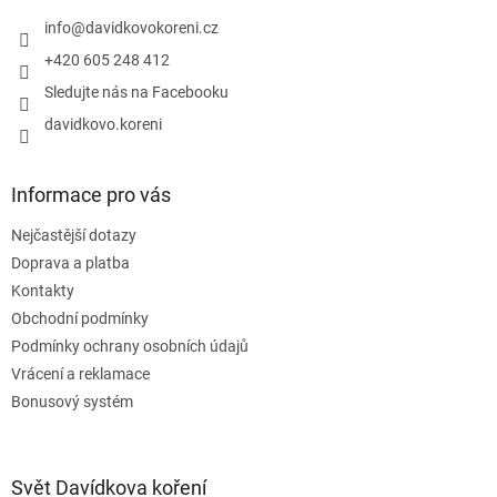
t
í
info
@
davidkovokoreni.cz
+420 605 248 412
Sledujte nás na Facebooku
davidkovo.koreni
Informace pro vás
Nejčastější dotazy
Doprava a platba
Kontakty
Obchodní podmínky
Podmínky ochrany osobních údajů
Vrácení a reklamace
Bonusový systém
Svět Davídkova koření