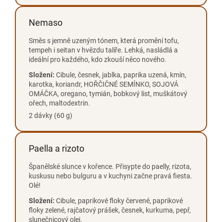
Nemaso
Směs s jemně uzeným tónem, která promění tofu,
tempeh i seitan v hvězdu talíře. Lehká, nasládlá a
ideální pro každého, kdo zkouší něco nového.
Složení:
Cibule, česnek, jablka, paprika uzená, kmín,
karotka, koriandr, HOŘČIČNÉ SEMÍNKO, SOJOVÁ
OMÁČKA, oregano, tymián, bobkový list, muškátový
ořech, maltodextrin.
2 dávky (60 g)
Paella a rizoto
Španělské slunce v kořence. Přisypte do paelly, rizota,
kuskusu nebo bulguru a v kuchyni začne pravá fiesta.
Olé!
Složení:
Cibule, paprikové floky červené, paprikové
floky zelené, rajčatový prášek, česnek, kurkuma, pepř,
slunečnicový olej.