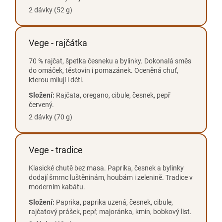
2 dávky (52 g)
Vege - rajčátka
70 % rajčat, špetka česneku a bylinky. Dokonalá směs
do omáček, těstovin i pomazánek. Oceněná chuť,
kterou milují i děti.
Složení:
Rajčata, oregano, cibule, česnek, pepř
červený.
2 dávky (70 g)
Vege - tradice
Klasické chutě bez masa. Paprika, česnek a bylinky
dodají šmrnc luštěninám, houbám i zelenině. Tradice v
moderním kabátu.
Složení:
Paprika, paprika uzená, česnek, cibule,
rajčatový prášek, pepř, majoránka, kmín, bobkový list.