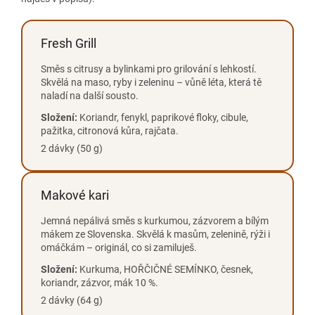
Fresh Grill
Směs s citrusy a bylinkami pro grilování s lehkostí.
Skvělá na maso, ryby i zeleninu – vůně léta, která tě
naladí na další sousto.
Složení:
Koriandr, fenykl, paprikové floky, cibule,
pažitka, citronová kůra, rajčata.
2 dávky (50 g)
Makové kari
Jemná nepálivá směs s kurkumou, zázvorem a bílým
mákem ze Slovenska. Skvělá k masům, zelenině, rýži i
omáčkám – originál, co si zamiluješ.
Složení:
Kurkuma, HOŘČIČNÉ SEMÍNKO, česnek,
koriandr, zázvor, mák 10 %.
2 dávky (64 g)