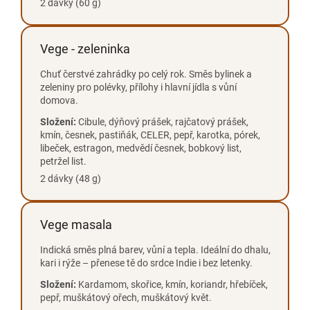
2 dávky (60 g)
Vege - zeleninka
Chuť čerstvé zahrádky po celý rok. Směs bylinek a
zeleniny pro polévky, přílohy i hlavní jídla s vůní
domova.
Složení:
Cibule, dýňový prášek, rajčatový prášek,
kmín, česnek, pastiňák, CELER, pepř, karotka, pórek,
libeček, estragon, medvědí česnek, bobkový list,
petržel list.
2 dávky (48 g)
Vege masala
Indická směs plná barev, vůní a tepla. Ideální do dhalu,
kari i rýže – přenese tě do srdce Indie i bez letenky.
Složení:
Kardamom, skořice, kmín, koriandr, hřebíček,
pepř, muškátový ořech, muškátový květ.