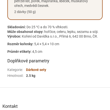
petržel list, pórek, majoránka, libeček, muškátový
ořech, medvědí česnek.
2 dávky (50 g)
Skladování:
Do 25 °C a do 70 % vlhkosti.
Může obsahovat stopy:
hořčice, celeru, lepku, sezamu a sóji.
Výrobce:
Koření od Davídka s.r.o., Přímá 6, 642 00 Brno, ČR.
Rozměr kořenky:
5,4 × 5,4 × 10 cm
Průměr etikety:
4,5 cm
Doplňkové parametry
Kategorie
:
Dárkové sety
Hmotnost
:
2.5 kg
Z
á
p
a
Kontakt