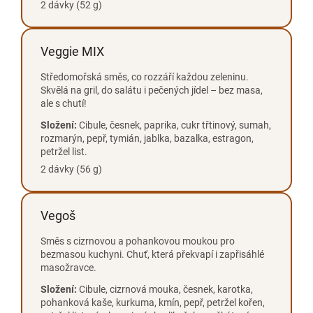
2 dávky (52 g)
Veggie MIX
Středomořská směs, co rozzáří každou zeleninu.
Skvělá na gril, do salátu i pečených jídel – bez masa,
ale s chutí!
Složení:
Cibule, česnek, paprika, cukr třtinový, sumah,
rozmarýn, pepř, tymián, jablka, bazalka, estragon,
petržel list.
2 dávky (56 g)
Vegoš
Směs s cizrnovou a pohankovou moukou pro
bezmasou kuchyni. Chuť, která překvapí i zapřisáhlé
masožravce.
Složení:
Cibule, cizrnová mouka, česnek, karotka,
pohanková kaše, kurkuma, kmín, pepř, petržel kořen,