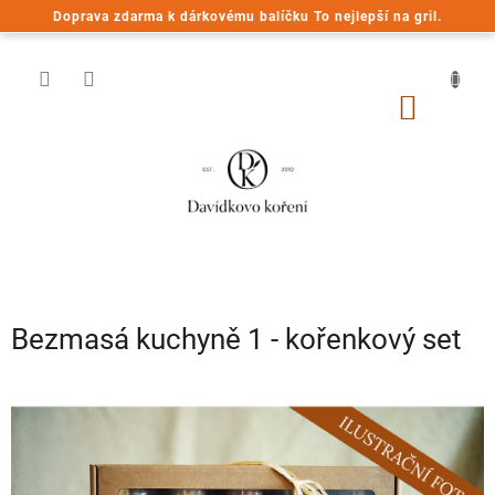
Přejít
Doprava zdarma k dárkovému balíčku To nejlepší na gril.
na
obsah
NÁKUP
KOŠÍK
Bezmasá kuchyně 1 - kořenkový set