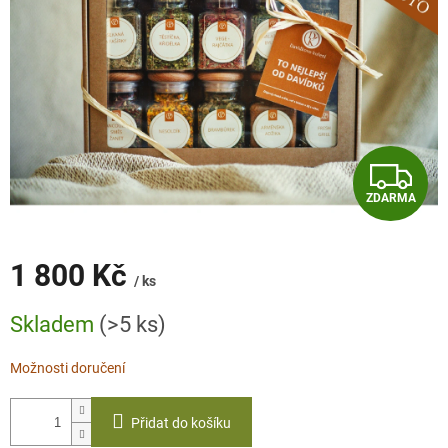
Z
ZDARMA
D
A
1 800 Kč
/ ks
R
Měrná
Skladem
(>5 ks)
cena:
M
Možnosti doručení
A
Přidat do košíku