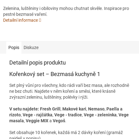
Zelenina, luštěniny i obiloviny mohou chutnat skvěle. Inspirace pro
pestré bezmasé vaření.
Detailní informace
Popis
Diskuze
Detailní popis produktu
Kořenkový set – Bezmasá kuchyně 1
Set plný vůní pro všechny, kdo rádi vaří bez masa, ale rozhodně
ne bez chuti. Najdete v něm koření a směsi, které krásně
zvýrazní zeleninu, luštěniny, polévky i rýži.
V setu najdete:
Fresh Grill
,
Makové kari
,
Nemaso
,
Paella a
rizoto
,
Vege - rajčátka
,
Vege - tradice
,
Vege - zeleninka
,
Vege
masala
,
Veggie MIX
a
Vegoš
.
Set obsahuje 10 kořenek, každá má 2 dávky koření (gramáž
najdeš v popisu).