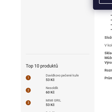
Kam
Slož
V ko
Skla
Může
Výro
Top 10 produktů
Rozm
Davídkovo pečené kuře
Prům
53 Kč
Nesoldík
60 Kč
MIMI GRIL
53 Kč