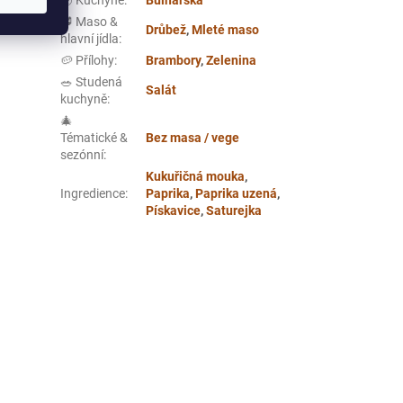
🥩 Maso &
Drůbež
,
Mleté maso
hlavní jídla
:
🥔 Přílohy
:
Brambory
,
Zelenina
🥗 Studená
Salát
kuchyně
:
🎄
Tématické &
Bez masa / vege
sezónní
:
Kukuřičná mouka
,
Ingredience
:
Paprika
,
Paprika uzená
,
Pískavice
,
Saturejka