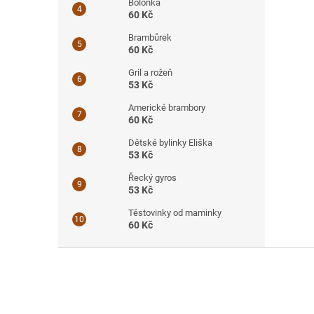
Boloňka
60 Kč
Brambůrek
60 Kč
Gril a rožeň
53 Kč
Americké brambory
60 Kč
Dětské bylinky Eliška
53 Kč
Řecký gyros
53 Kč
Těstovinky od maminky
60 Kč
Z
á
p
a