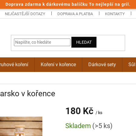
Doprava zdarma k dárkovému balíčku To nejlepší na gril.
NEJČASTĚJŠÍ DOTAZY
DOPRAVA A PLATBA
KONTAKTY
HLEDAT
uhové koření
Koření v kořence
Dárkové sety
Sůl
arsko v kořence
180 Kč
/ ks
Měrná
Skladem
(>5 ks)
cena: