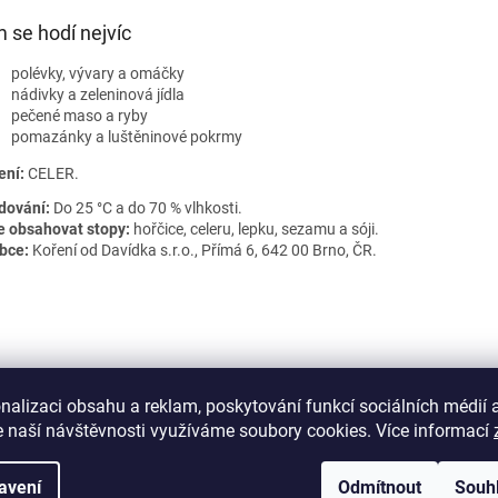
 se hodí nejvíc
polévky, vývary a omáčky
nádivky a zeleninová jídla
pečené maso a ryby
pomazánky a luštěninové pokrmy
ení:
CELER.
dování:
Do 25 °C a do 70 % vlhkosti.
 obsahovat stopy:
hořčice, celeru, lepku, sezamu a sóji.
bce:
Koření od Davídka s.r.o., Přímá 6, 642 00 Brno, ČR.
nalizaci obsahu a reklam, poskytování funkcí sociálních médií 
 naší návštěvnosti využíváme soubory cookies. Více informací
avení
Odmítnout
Souh