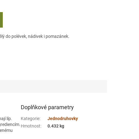
ělý do polévek, nádivek i pomazánek.
Doplňkové parametry
jí líp.
Kategorie
:
Jednodruhovky
grediencím.
Hmotnost
:
0.432 kg
ečenému