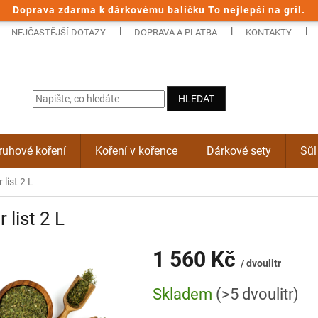
Doprava zdarma k dárkovému balíčku To nejlepší na gril.
NEJČASTĚJŠÍ DOTAZY
DOPRAVA A PLATBA
KONTAKTY
HLEDAT
uhové koření
Koření v kořence
Dárkové sety
Sůl
 list 2 L
r list 2 L
1 560 Kč
/ dvoulitr
Měrná
Skladem
(>5 dvoulitr)
cena: