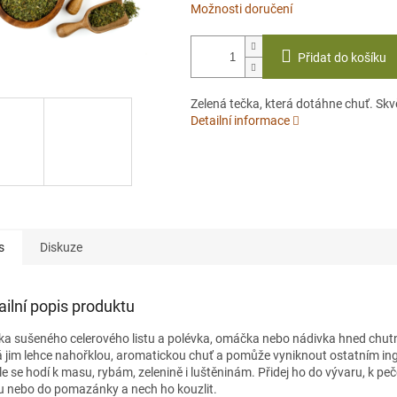
Možnosti doručení
Přidat do košíku
Zelená tečka, která dotáhne chuť. Skv
Detailní informace
s
Diskuze
ailní popis produktu
ka sušeného celerového listu a polévka, omáčka nebo nádivka hned chutna
 jim lehce nahořklou, aromatickou chuť a pomůže vyniknout ostatním in
le se hodí k masu, rybám, zelenině i luštěninám. Přidej ho do vývaru, k p
 nebo do pomazánky a nech ho kouzlit.