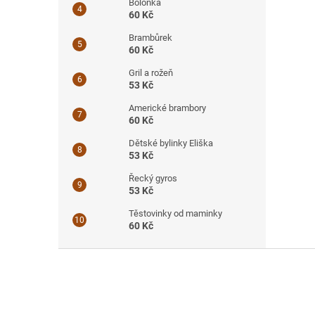
Boloňka
60 Kč
Brambůrek
60 Kč
Gril a rožeň
53 Kč
Americké brambory
60 Kč
Dětské bylinky Eliška
53 Kč
Řecký gyros
53 Kč
Těstovinky od maminky
60 Kč
Z
á
p
a