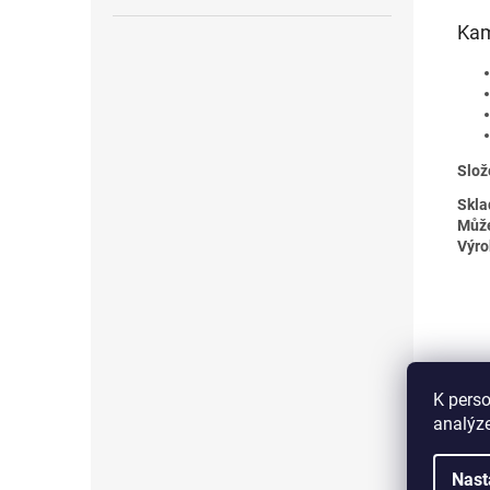
Kam
Slož
Skla
Může
Výro
K perso
analýze
Nast