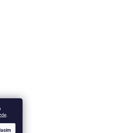
a
zde
.
lasím