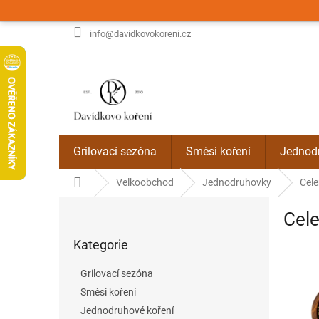
Přejít
na
obsah
info@davidkovokoreni.cz
Grilovací sezóna
Směsi koření
Jednodr
Domů
Velkoobchod
Jednodruhovky
Celer
P
Cele
o
Přeskočit
s
Kategorie
kategorie
t
r
Grilovací sezóna
a
Směsi koření
n
Jednodruhové koření
n