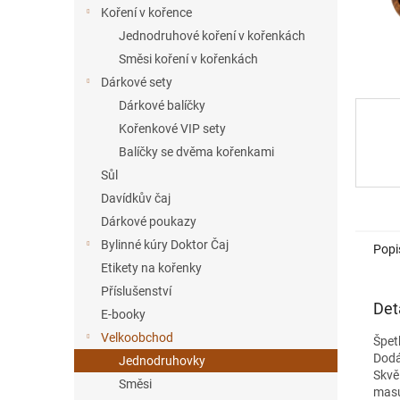
í
Koření v kořence
p
Jednodruhové koření v kořenkách
a
Směsi koření v kořenkách
n
Dárkové sety
e
Dárkové balíčky
l
Kořenkové VIP sety
Balíčky se dvěma kořenkami
Sůl
Davídkův čaj
Dárkové poukazy
Bylinné kúry Doktor Čaj
Popi
Etikety na kořenky
Příslušenství
Det
E-booky
Velkoobchod
Špet
Dodá
Jednodruhovky
Skvě
Směsi
masu