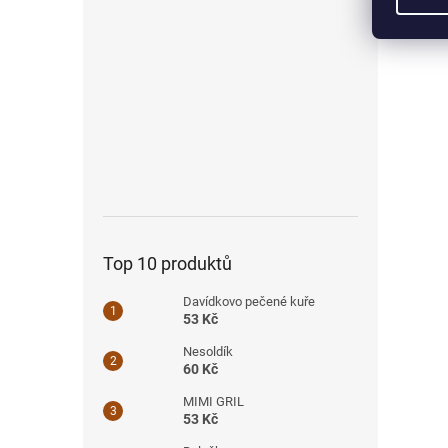
Top 10 produktů
Davídkovo pečené kuře
53 Kč
Nesoldík
60 Kč
MIMI GRIL
53 Kč