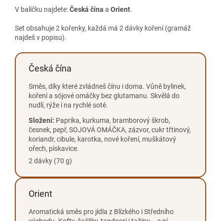
V balíčku najdete:
Česká čína
a
Orient
.
Set obsahuje 2 kořenky, každá má 2 dávky koření (gramáž
najdeš v popisu).
Česká čína
Směs, díky které zvládneš čínu i doma. Vůně bylinek,
koření a sójové omáčky bez glutamanu. Skvělá do
nudlí, rýže i na rychlé soté.
Složení:
Paprika, kurkuma, bramborový škrob,
česnek, pepř, SOJOVÁ OMÁČKA, zázvor, cukr třtinový,
koriandr, cibule, karotka, nové koření, muškátový
ořech, pískavice.
2 dávky (70 g)
Orient
Aromatická směs pro jídla z Blízkého i Středního