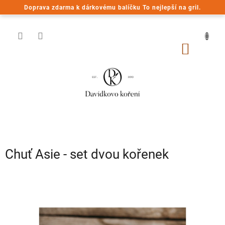
Přejít
Doprava zdarma k dárkovému balíčku To nejlepší na gril.
na
obsah
NÁKUP
KOŠÍK
Chuť Asie - set dvou kořenek