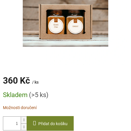
360 Kč
/ ks
Měrná
Skladem
(>5 ks)
cena:
Možnosti doručení
Přidat do košíku