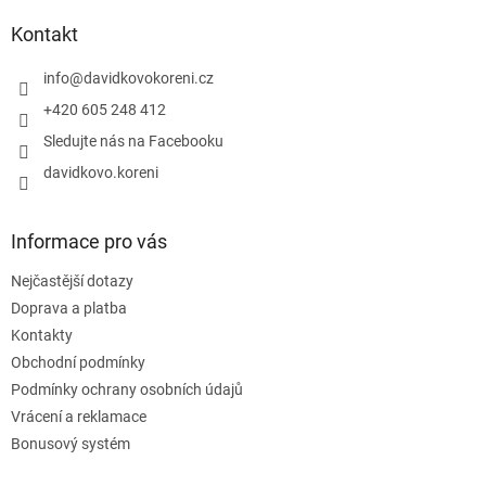
p
a
Kontakt
t
í
info
@
davidkovokoreni.cz
+420 605 248 412
Sledujte nás na Facebooku
davidkovo.koreni
Informace pro vás
Nejčastější dotazy
Doprava a platba
Kontakty
Obchodní podmínky
Podmínky ochrany osobních údajů
Vrácení a reklamace
Bonusový systém