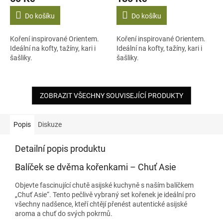
Do košíku
Do košíku
Koření inspirované Orientem.
Koření inspirované Orientem.
Ideální na kofty, tažíny, kari i
Ideální na kofty, tažíny, kari i
šašliky.
šašliky.
ZOBRAZIT VŠECHNY SOUVISEJÍCÍ PRODUKTY
Popis
Diskuze
Detailní popis produktu
Balíček se dvěma kořenkami – Chuť Asie
Objevte fascinující chutě asijské kuchyně s naším balíčkem
„Chuť Asie“. Tento pečlivě vybraný set kořenek je ideální pro
všechny nadšence, kteří chtějí přenést autentické asijské
aroma a chuť do svých pokrmů.