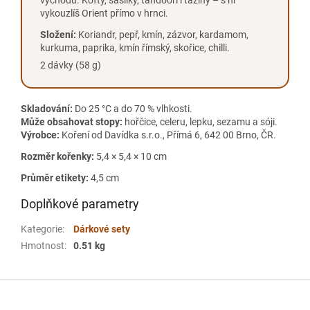
východu. Kofty, šašliky, tandoori i tažíny – s ní
vykouzlíš Orient přímo v hrnci.
Složení:
Koriandr, pepř, kmín, zázvor, kardamom,
kurkuma, paprika, kmín římský, skořice, chilli.
2 dávky (58 g)
Skladování:
Do 25 °C a do 70 % vlhkosti.
Může obsahovat stopy:
hořčice, celeru, lepku, sezamu a sóji.
Výrobce:
Koření od Davídka s.r.o., Přímá 6, 642 00 Brno, ČR.
Rozměr kořenky:
5,4 × 5,4 × 10 cm
Průměr etikety:
4,5 cm
Doplňkové parametry
Kategorie
:
Dárkové sety
Hmotnost
:
0.51 kg
Z
á