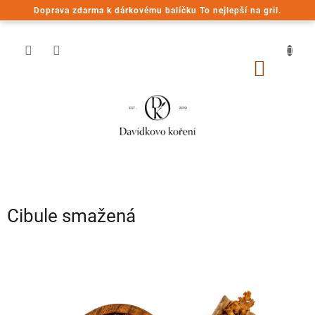
Přejít
Doprava zdarma k dárkovému balíčku To nejlepší na gril.
na
obsah
NÁKUP
KOŠÍK
Cibule smažená