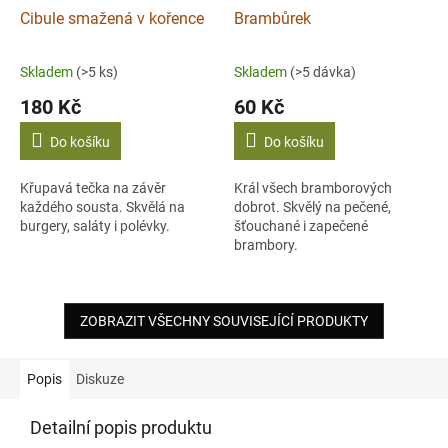
Cibule smažená v kořence
Brambůrek
Skladem
(>5 ks)
Skladem
(>5 dávka)
180 Kč
60 Kč
Do košíku
Do košíku
Křupavá tečka na závěr
Král všech bramborových
každého sousta. Skvělá na
dobrot. Skvělý na pečené,
burgery, saláty i polévky.
šťouchané i zapečené
brambory.
ZOBRAZIT VŠECHNY SOUVISEJÍCÍ PRODUKTY
Popis
Diskuze
Detailní popis produktu