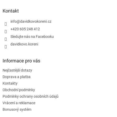
p
a
Kontakt
t
í
info
@
davidkovokoreni.cz
+420 605 248 412
Sledujte nás na Facebooku
davidkovo.koreni
Informace pro vás
Nejčastější dotazy
Doprava a platba
Kontakty
Obchodní podmínky
Podmínky ochrany osobních údajů
Vrácení a reklamace
Bonusový systém