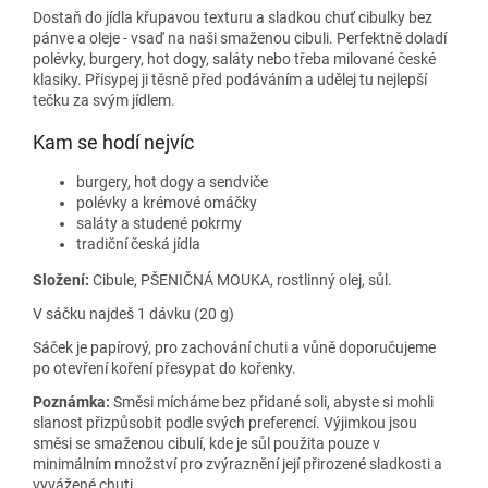
Dostaň do jídla křupavou texturu a sladkou chuť cibulky bez
pánve a oleje - vsaď na naši smaženou cibuli. Perfektně doladí
polévky, burgery, hot dogy, saláty nebo třeba milované české
klasiky. Přisypej ji těsně před podáváním a udělej tu nejlepší
tečku za svým jídlem.
Kam se hodí nejvíc
burgery, hot dogy a sendviče
polévky a krémové omáčky
saláty a studené pokrmy
tradiční česká jídla
Složení:
Cibule, PŠENIČNÁ MOUKA, rostlinný olej, sůl.
V sáčku najdeš 1 dávku (20 g)
Sáček je papírový, pro zachování chuti a vůně doporučujeme
po otevření koření přesypat do kořenky.
Poznámka:
Směsi mícháme bez přidané soli, abyste si mohli
slanost přizpůsobit podle svých preferencí. Výjimkou jsou
směsi se smaženou cibulí, kde je sůl použita pouze v
minimálním množství pro zvýraznění její přirozené sladkosti a
vyvážené chuti.