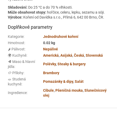
Skladování:
Do 25 °C a do 70 % vlhkosti.
Může obsahovat stopy:
hořčice, celeru, lepku, sezamu a sóji.
Výrobce:
Koření od Davídka s.r.o., Přímá 6, 642 00 Brno, ČR.
Doplňkové parametry
Kategorie
:
Jednodruhové koření
Hmotnost
:
0.02 kg
🌶️ Pálivost
:
Nepálivé
🌍 Kuchyně
:
Americká
,
Asijská
,
Česká
,
Slovenská
🥩 Maso & hlavní
Polévky
,
Steaky & burgery
jídla
:
🥔 Přílohy
:
Brambory
🥗 Studená
Pomazánky & dipy
,
Salát
kuchyně
:
Cibule
,
Pšeničná mouka
,
Slunečnicový
Ingredience
:
olej
Z
á