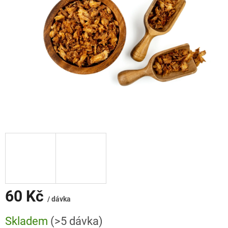
60 Kč
/ dávka
Měrná
Skladem
(>5 dávka)
cena: