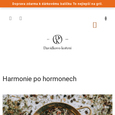
Přejít
Doprava zdarma k dárkovému balíčku To nejlepší na gril.
na
obsah
NÁKUP
KOŠÍK
Harmonie po hormonech