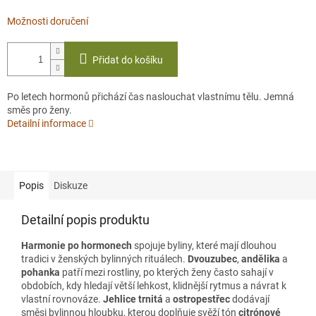
Možnosti doručení
Přidat do košíku
Po letech hormonů přichází čas naslouchat vlastnímu tělu. Jemná
směs pro ženy.
Detailní informace
Popis
Diskuze
Detailní popis produktu
Harmonie po hormonech
spojuje byliny, které mají dlouhou
tradici v ženských bylinných rituálech.
Dvouzubec
,
andělika
a
pohanka
patří mezi rostliny, po kterých ženy často sahají v
obdobích, kdy hledají větší lehkost, klidnější rytmus a návrat k
vlastní rovnováze.
Jehlice trnitá
a
ostropestřec
dodávají
směsi bylinnou hloubku, kterou doplňuje svěží tón
citrónové