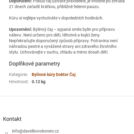
Doporučení:
Pokud čaj užíváte pravidelně, je vhodné po zhruba
21 dnech zařadit krátkou, přibližně 9denní pauzu.
Kúru si nejlépe vychutnáte v dopoledních hodinách.
Upozornění:
Bylinný čaj – sypaná směs bylin pro přípravu
nálevu. Není určeno pro děti, těhotné a kojící ženy.
Nepřekračujte doporučený způsob přípravy. Potravina není
náhradou pestré a vyvážené stravy ani zdravého životního
stylu. Uchovávejte v suchu, chladu a mimo dosah dětí.
Doplňkové parametry
Kategorie
:
Bylinné kúry Doktor Čaj
Hmotnost
:
0.12 kg
Z
á
p
a
Kontakt
t
í
info
@
davidkovokoreni.cz