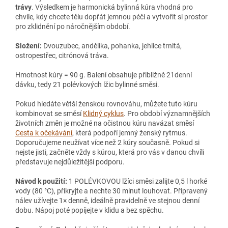
trávy
. Výsledkem je harmonická bylinná kúra vhodná pro
chvíle, kdy chcete tělu dopřát jemnou péči a vytvořit si prostor
pro zklidnění po náročnějším období.
Složení:
Dvouzubec, andělika, pohanka, jehlice trnitá,
ostropestřec, citrónová tráva.
Hmotnost kúry = 90 g. Balení obsahuje přibližně 21denní
dávku, tedy 21 polévkových lžic bylinné směsi.
Pokud hledáte větší ženskou rovnováhu, můžete tuto kúru
kombinovat se směsí
Klidný cyklus
. Pro období významnějších
životních změn je možné na očistnou kúru navázat směsí
Cesta k očekávání
, která podpoří jemný ženský rytmus.
Doporučujeme neužívat více než 2 kúry současně. Pokud si
nejste jisti, začněte vždy s kúrou, která pro vás v danou chvíli
představuje nejdůležitější podporu.
Návod k použití:
1 POLÉVKOVOU lžíci směsi zalijte 0,5 l horké
vody (80 °C), přikryjte a nechte 30 minut louhovat. Připravený
nálev užívejte 1× denně, ideálně pravidelně ve stejnou denní
dobu. Nápoj poté popíjejte v klidu a bez spěchu.