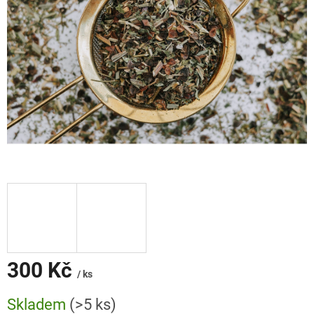
300 Kč
/ ks
Měrná
Skladem
(>5 ks)
cena: