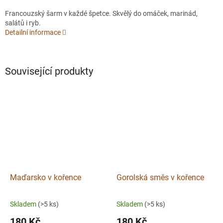
Francouzský šarm v každé špetce. Skvělý do omáček, marinád,
salátů i ryb.
Detailní informace
Související produkty
Maďarsko v kořence
Gorolská směs v kořence
Skladem
(>5 ks)
Skladem
(>5 ks)
180 Kč
180 Kč