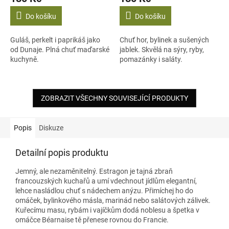
Do košíku
Do košíku
Guláš, perkelt i paprikáš jako
Chuť hor, bylinek a sušených
od Dunaje. Plná chuť maďarské
jablek. Skvělá na sýry, ryby,
kuchyně.
pomazánky i saláty.
ZOBRAZIT VŠECHNY SOUVISEJÍCÍ PRODUKTY
Popis
Diskuze
Detailní popis produktu
Jemný, ale nezaměnitelný. Estragon je tajná zbraň
francouzských kuchařů a umí vdechnout jídlům elegantní,
lehce nasládlou chuť s nádechem anýzu. Přimíchej ho do
omáček, bylinkového másla, marinád nebo salátových zálivek.
Kuřecímu masu, rybám i vajíčkům dodá noblesu a špetka v
omáčce Béarnaise tě přenese rovnou do Francie.