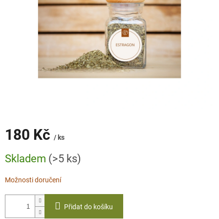
180 Kč
/ ks
Měrná
Skladem
(>5 ks)
cena:
Možnosti doručení
Přidat do košíku