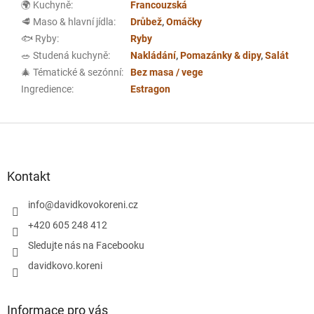
🌍 Kuchyně
:
Francouzská
🥩 Maso & hlavní jídla
:
Drůbež
,
Omáčky
🐟 Ryby
:
Ryby
🥗 Studená kuchyně
:
Nakládání
,
Pomazánky & dipy
,
Salát
🎄 Tématické & sezónní
:
Bez masa / vege
Ingredience
:
Estragon
Z
á
p
a
Kontakt
t
í
info
@
davidkovokoreni.cz
+420 605 248 412
Sledujte nás na Facebooku
davidkovo.koreni
Informace pro vás