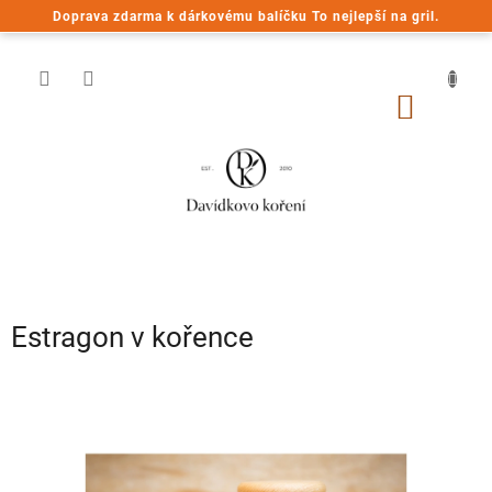
Přejít
Doprava zdarma k dárkovému balíčku To nejlepší na gril.
na
obsah
NÁKUP
KOŠÍK
Estragon v kořence