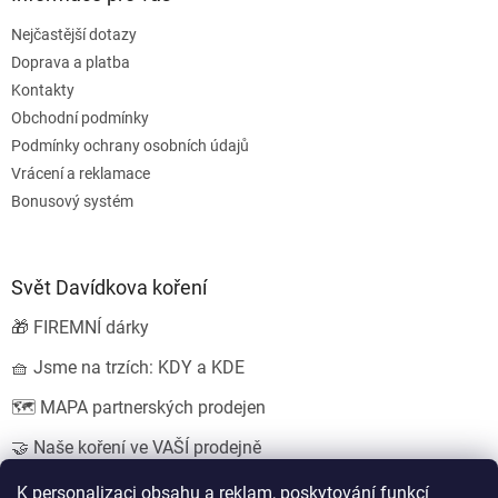
Nejčastější dotazy
Doprava a platba
Kontakty
Obchodní podmínky
Podmínky ochrany osobních údajů
Vrácení a reklamace
Bonusový systém
Svět Davídkova koření
🎁 FIREMNÍ dárky
🧺 Jsme na trzích: KDY a KDE
🗺️ MAPA partnerských prodejen
🤝 Naše koření ve VAŠÍ prodejně
💍 SVATEBNÍ dárky
K personalizaci obsahu a reklam, poskytování funkcí