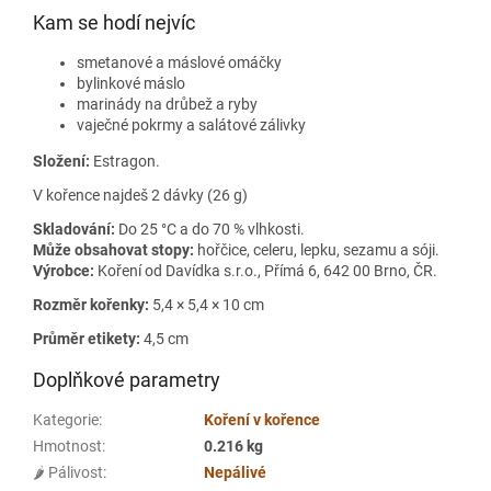
Kam se hodí nejvíc
smetanové a máslové omáčky
bylinkové máslo
marinády na drůbež a ryby
vaječné pokrmy a salátové zálivky
Složení:
Estragon.
V kořence najdeš 2 dávky (26 g)
Skladování:
Do 25 °C a do 70 % vlhkosti.
Může obsahovat stopy:
hořčice, celeru, lepku, sezamu a sóji.
Výrobce:
Koření od Davídka s.r.o., Přímá 6, 642 00 Brno, ČR.
Rozměr kořenky:
5,4 × 5,4 × 10 cm
Průměr etikety:
4,5 cm
Doplňkové parametry
Kategorie
:
Koření v kořence
Hmotnost
:
0.216 kg
🌶️ Pálivost
:
Nepálivé