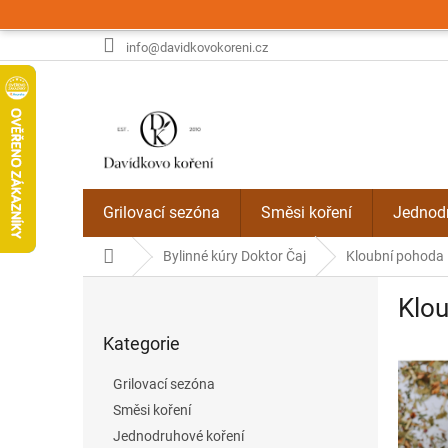
Přejít
na
obsah
info@davidkovokoreni.cz
Grilovací sezóna
Směsi koření
Jednodr
Domů
Bylinné kúry Doktor Čaj
Kloubní pohoda
P
Klo
o
Přeskočit
s
Kategorie
kategorie
t
r
Grilovací sezóna
a
Směsi koření
n
Jednodruhové koření
n