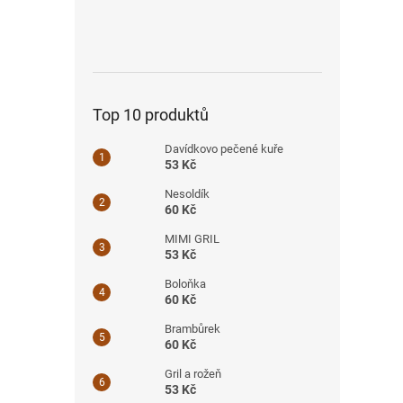
Top 10 produktů
Davídkovo pečené kuře
53 Kč
Nesoldík
60 Kč
MIMI GRIL
53 Kč
Boloňka
60 Kč
Brambůrek
60 Kč
Gril a rožeň
53 Kč