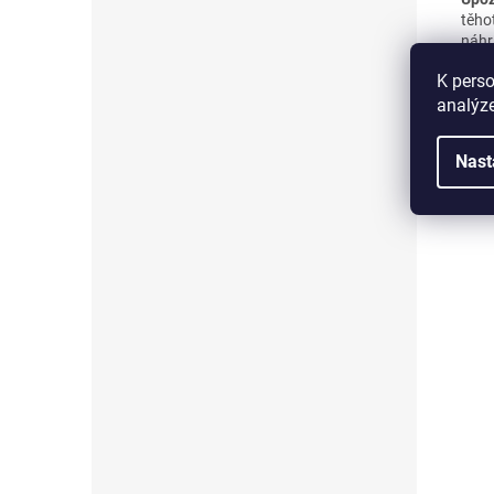
těho
náhr
chla
K perso
analýze
Nast