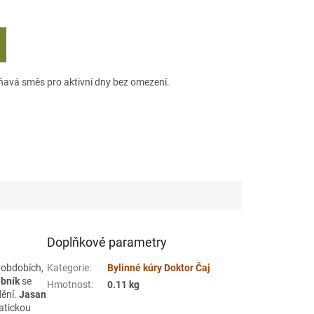
ňavá směs pro aktivní dny bez omezení.
Doplňkové parametry
v obdobích,
Kategorie
:
Bylinné kúry Doktor Čaj
ebník
se
Hmotnost
:
0.11 kg
dění.
Jasan
atickou