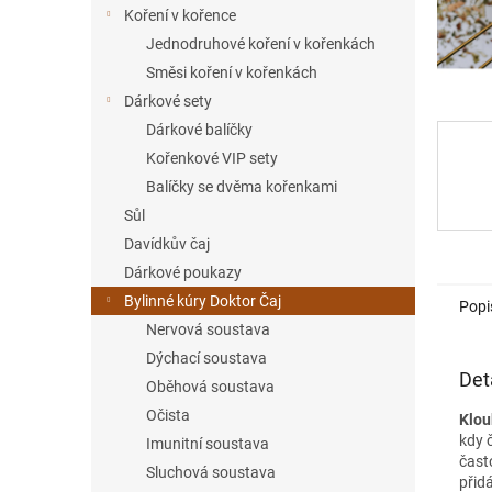
í
Koření v kořence
p
Jednodruhové koření v kořenkách
a
Směsi koření v kořenkách
n
Dárkové sety
e
Dárkové balíčky
l
Kořenkové VIP sety
Balíčky se dvěma kořenkami
Sůl
Davídkův čaj
Dárkové poukazy
Bylinné kúry Doktor Čaj
Popi
Nervová soustava
Dýchací soustava
Det
Oběhová soustava
Očista
Klou
kdy č
Imunitní soustava
čast
Sluchová soustava
přid