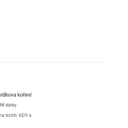
vídkova koření
NÍ dárky
a trzích: KDY a