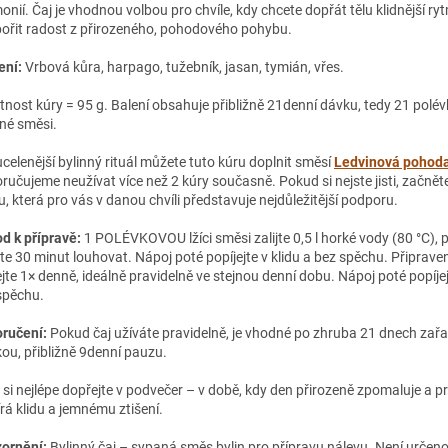
onií. Čaj je vhodnou volbou pro chvíle, kdy chcete dopřát tělu klidnější ry
ořit radost z přirozeného, pohodového pohybu.
ení:
Vrbová kůra, harpago, tužebník, jasan, tymián, vřes.
nost kúry = 95 g. Balení obsahuje přibližně 21denní dávku, tedy 21 polév
nné směsi.
ucelenější bylinný rituál můžete tuto kúru doplnit směsí
Ledvinová pohod
ručujeme neužívat více než 2 kúry současně. Pokud si nejste jisti, začnět
u, která pro vás v danou chvíli představuje nejdůležitější podporu.
d k přípravě:
1 POLÉVKOVOU lžíci směsi zalijte 0,5 l horké vody (80 °C), př
te 30 minut louhovat. Nápoj poté popíjejte v klidu a bez spěchu. Připrave
jte 1× denně, ideálně pravidelně ve stejnou denní dobu. Nápoj poté popíjej
spěchu.
ručení:
Pokud čaj užíváte pravidelně, je vhodné po zhruba 21 dnech zařa
kou, přibližně 9denní pauzu.
 si nejlépe dopřejte v podvečer – v době, kdy den přirozeně zpomaluje a p
írá klidu a jemnému ztišení.
ornění:
Bylinný čaj – sypaná směs bylin pro přípravu nálevu. Není určeno 