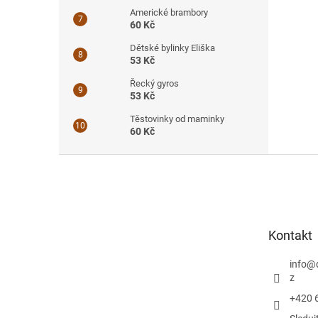
Americké brambory
60 Kč
Dětské bylinky Eliška
53 Kč
Řecký gyros
53 Kč
Těstovinky od maminky
60 Kč
Z
á
p
a
t
Kontakt
í
info
@
z
+420 