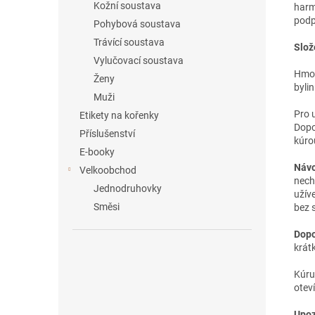
Kožní soustava
harm
podp
Pohybová soustava
Trávící soustava
Slož
Vylučovací soustava
Hmot
Ženy
byli
Muži
Pro 
Etikety na kořenky
Dopo
Příslušenství
kúro
E-booky
Návo
Velkoobchod
nech
Jednodruhovky
užíve
Směsi
bez 
Dopo
krát
Kúru
otev
Upoz