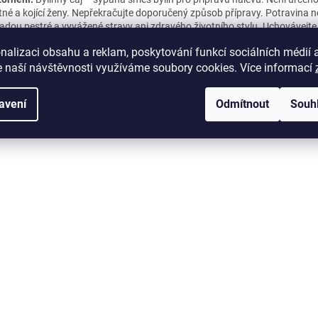
tné a kojící ženy. Nepřekračujte doporučený způsob přípravy. Potravina n
adou pestré a vyvážené stravy ani zdravého životního stylu. Uchovávejte
du a mimo dosah dětí.
nalizaci obsahu a reklam, poskytování funkcí sociálních médií 
 naší návštěvnosti využíváme soubory cookies. Více informací
avení
Odmítnout
Souh