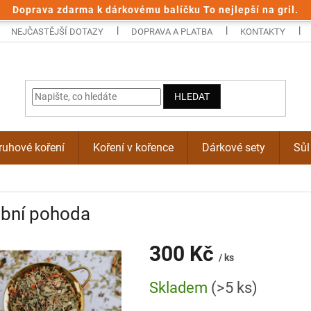
Doprava zdarma k dárkovému balíčku To nejlepší na gril.
NEJČASTĚJŠÍ DOTAZY
DOPRAVA A PLATBA
KONTAKTY
HLEDAT
uhové koření
Koření v kořence
Dárkové sety
Sůl
ubní pohoda
300 Kč
/ ks
Měrná
Skladem
(>5 ks)
cena: