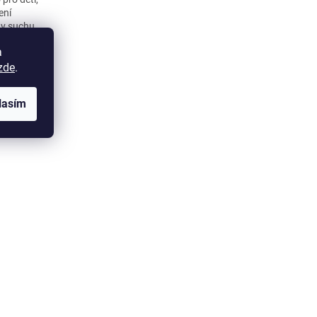
ení
 v suchu,
a
zde
.
lasím