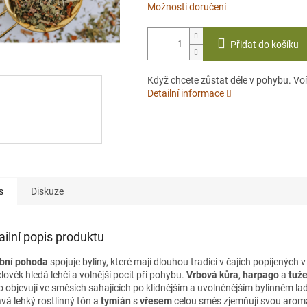
Možnosti doručení
Přidat do košíku
Když chcete zůstat déle v pohybu. Vo
Detailní informace
s
Diskuze
ailní popis produktu
bní pohoda
spojuje byliny, které mají dlouhou tradici v čajích popíjených 
lověk hledá lehčí a volnější pocit při pohybu.
Vrbová kůra
,
harpago
a
tuž
o objevují ve směsích sahajících po klidnějším a uvolněnějším bylinném la
ává lehký rostlinný tón a
tymián
s
vřesem
celou směs zjemňují svou arom