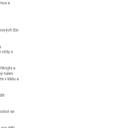
tmus a
kových lžic
a
.
e vždy s
ikryjte a
ný nálev
te v klidu a
dit
rostor se
pro děti,