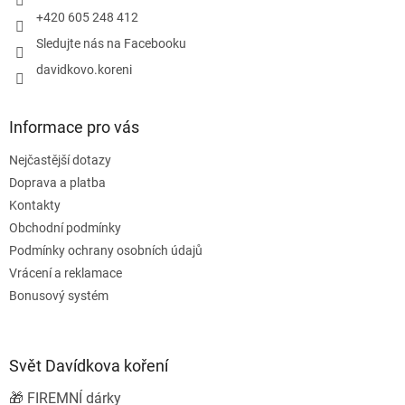
k
+420 605 248 412
y
Sledujte nás na Facebooku
v
ý
davidkovo.koreni
p
i
s
Informace pro vás
u
Nejčastější dotazy
Doprava a platba
Kontakty
Obchodní podmínky
Podmínky ochrany osobních údajů
Vrácení a reklamace
Bonusový systém
Svět Davídkova koření
🎁 FIREMNÍ dárky