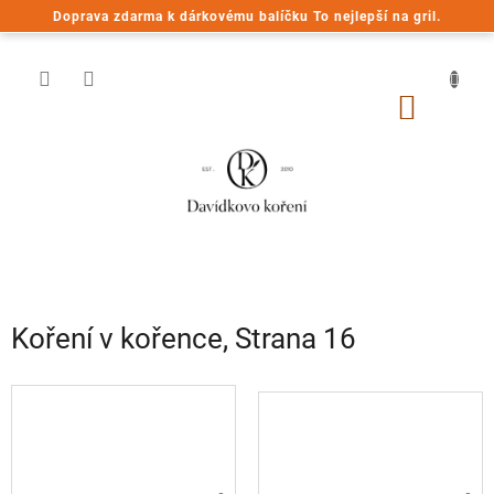
Přejít
Doprava zdarma k dárkovému balíčku To nejlepší na gril.
na
obsah
NÁKUP
KOŠÍK
Koření v kořence
, Strana 16