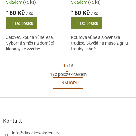
Skladem
(>5 ks)
Skladem
(>5 ks)
t
180 Kč
160 Kč
ů
/ ks
/ ks
Do košíku
Do košíku
Jalovec, kouř a vůně lesa.
Kouřová vůně a slovenská
Výborná směs na domácí
tradice. Skvělá na maso z grilu,
klobásy ze zvěřiny.
trouby i ohně.
S
1
16
t
r
182
položek celkem
O
á
v
NAHORU
n
l
k
o
á
v
Z
d
á
a
á
n
c
p
í
í
a
Kontakt
p
t
r
í
info
@
davidkovokoreni.cz
v