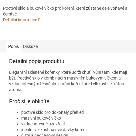
Poctivé sklo a bukové víčko pro koření, které zůstane déle voňavé a
čerstvé.
Detailní informace
Popis
Diskuze
Detailní popis produktu
Elegantní skleněné kořenky, které udrží chuť i vůni tam, kde mají
být. Poctivé sklo v kombinaci s masivním bukovým víčkem a
vzduchotěsným těsněním chrání koření před vlhkostí i ztrátou
aroma.
Proč si je oblíbíte
poctivé sklo pro dokonalý přehled
masivní bukové víčko
vzduchotěsné uzavření
ideální velikost na dvě dávky koření
čistý a nadčasový design