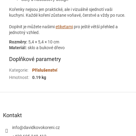
Kořenky nejsou jen praktické, ale i vizuálně sjednotí vaši
kuchyni. Každé koření zůstane voňavé, čerstvé a vždy po ruce.
Doplnit je můžete našimi
etiketami
pro ještě větší přehled a
jednotný vzhled.
Rozměry:
5,4 × 5,4 × 10 cm
Materiál:
sklo a bukové dřevo
Doplňkové parametry
Kategorie
:
Příslušenství
Hmotnost
:
0.19 kg
Z
á
p
a
Kontakt
t
í
info
@
davidkovokoreni.cz