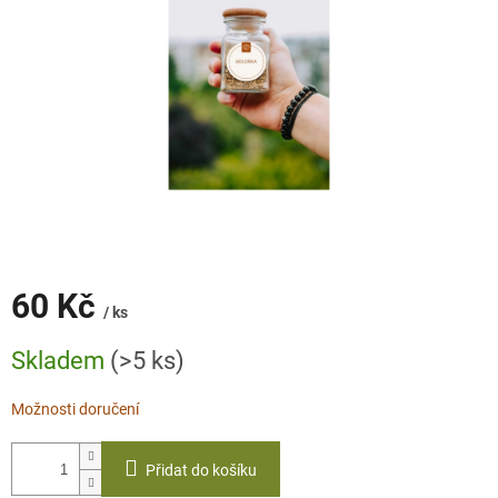
60 Kč
/ ks
Měrná
Skladem
(>5 ks)
cena:
Možnosti doručení
Přidat do košíku