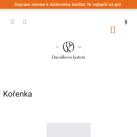
Přejít
Doprava zdarma k dárkovému balíčku To nejlepší na gril.
na
obsah
NÁKUP
KOŠÍK
Kořenka