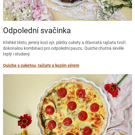
Odpolední svačinka
Křehké těsto, jemný kozí sýr, plátky cukety a šťavnatá rajčata tvoří
dokonalou kombinaci pro odpolední pauzu. Quiche chutná skvěle
teplý i studený.
Quiche s cuketou, rajčaty a kozím sýrem