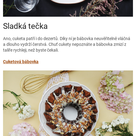
Sladká tečka
Ano, cuketa patří i do dezertů. Díky ní je bábovka neuvěřitelně vláčná
a dlouho vydrží čerstvá. Chuť cukety nepoznáte a bábovka zmizí z
talíře rychleji, než byste čekali.
Cuketová bábovka