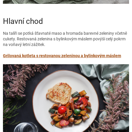
Hlavní chod
Na talíři se potká šťavnaté maso a hromada barevné zeleniny včetně
cukety. Restovaná zelenina s bylinkovým máslem povýší celý pokrm
na voňavý letní zážitek.
Grilovaná kotleta s restovanou zeleninou a bylinkovým máslem