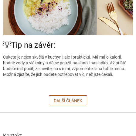
💡Tip na závěr:
Cuketa je nejen skvělá v kuchyni, ale i praktická. Má málo kalorií,
hodně vody a vlákniny a dá se použít naslano i nasladko. Až příště
budete mít pocit, že nevíte, co s nimi, vzpomeňte si na tohle menu.
Možná zjistíte, že jich budete potřebovat víc, než jste čekali.
DALŠÍ ČLÁNEK
Z
á
p
a
Kontakt