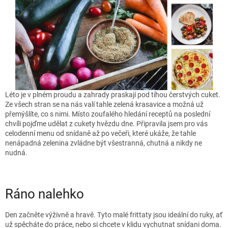
Léto je v plném proudu a zahrady praskají pod tíhou čerstvých cuket.
Ze všech stran se na nás valí tahle zelená krasavice a možná už
přemýšlíte, co s nimi. Místo zoufalého hledání receptů na poslední
chvíli pojďme udělat z cukety hvězdu dne. Připravila jsem pro vás
celodenní menu od snídaně až po večeři, které ukáže, že tahle
nenápadná zelenina zvládne být všestranná, chutná a nikdy ne
nudná.
Ráno nalehko
Den začněte výživně a hravě. Tyto malé frittaty jsou ideální do ruky, ať
už spěcháte do práce, nebo si chcete v klidu vychutnat snídani doma.