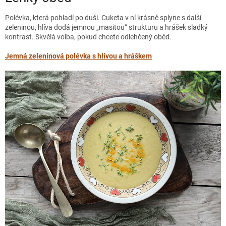
Polévka, která pohladí po duši. Cuketa v ní krásně splyne s další
zeleninou, hlíva dodá jemnou „masitou“ strukturu a hrášek sladký
kontrast. Skvělá volba, pokud chcete odlehčený oběd.
Jemná zeleninová polévka s hlívou a hráškem