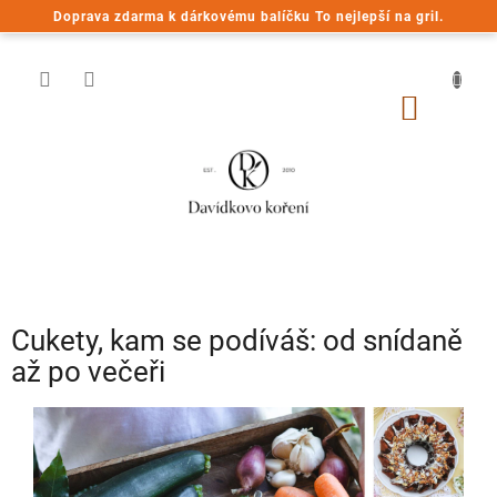
Přejít
Doprava zdarma k dárkovému balíčku To nejlepší na gril.
na
obsah
NÁKUP
KOŠÍK
Cukety, kam se podíváš: od snídaně
až po večeři