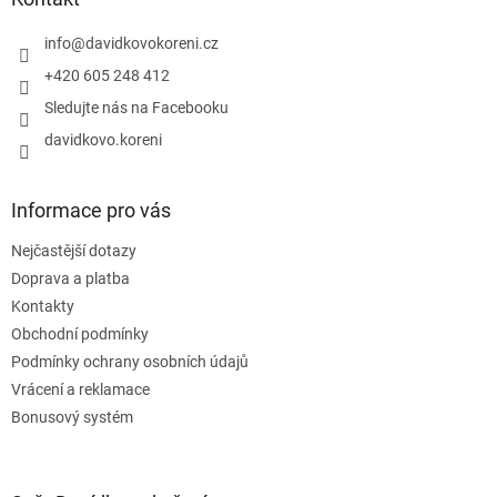
t
í
info
@
davidkovokoreni.cz
+420 605 248 412
Sledujte nás na Facebooku
davidkovo.koreni
Informace pro vás
Nejčastější dotazy
Doprava a platba
Kontakty
Obchodní podmínky
Podmínky ochrany osobních údajů
Vrácení a reklamace
Bonusový systém