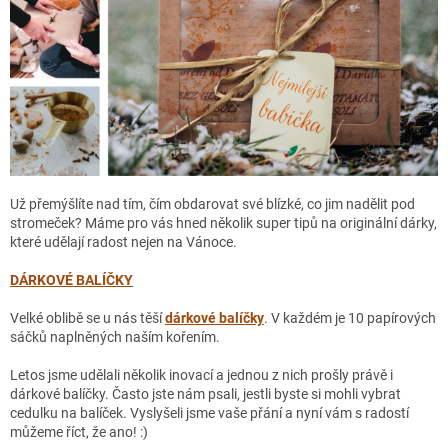
Už přemýšlíte nad tím, čím obdarovat své blízké, co jim nadělit pod
stromeček? Máme pro vás hned několik super tipů na originální dárky,
které udělají radost nejen na Vánoce.
DÁRKOVÉ BALÍČKY
Velké oblibě se u nás těší
dárkové balíčky
. V každém je 10 papírových
sáčků naplněných naším kořením.
Letos jsme udělali několik inovací a jednou z nich prošly právě i
dárkové balíčky. Často jste nám psali, jestli byste si mohli vybrat
cedulku na balíček. Vyslyšeli jsme vaše přání a nyní vám s radostí
můžeme říct, že ano! :)