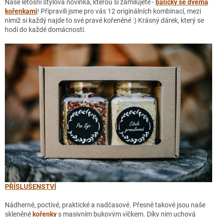
Naše letošní stylová novinka, kterou si zamilujete -
balíčky se dvěma
kořenkami
! Připravili jsme pro vás 12 originálních kombinací, mezi
nimiž si každý najde to své pravé kořeněné :) Krásný dárek, který se
hodí do každé domácnosti.
PŘÍSLUŠENSTVÍ
Nádherné, poctivé, praktické a nadčasové. Přesně takové jsou naše
skleněné
kořenky
s masivním bukovým víčkem. Díky nim uchová