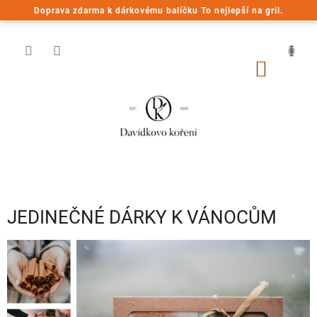
Přejít
Doprava zdarma k dárkovému balíčku To nejlepší na gril.
na
obsah
NÁKUP
KOŠÍK
JEDINEČNÉ DÁRKY K VÁNOCŮM