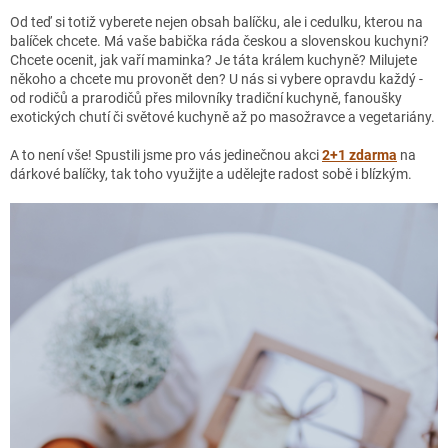
Od teď si totiž vyberete nejen obsah balíčku, ale i cedulku, kterou na
balíček chcete. Má vaše babička ráda českou a slovenskou kuchyni?
Chcete ocenit, jak vaří maminka? Je táta králem kuchyně? Milujete
někoho a chcete mu provonět den? U nás si vybere opravdu každý -
od rodičů a prarodičů přes milovníky tradiční kuchyně, fanoušky
exotických chutí či světové kuchyně až po masožravce a vegetariány.
A to není vše! Spustili jsme pro vás jedinečnou akci
2+1 zdarma
na
dárkové balíčky, tak toho využijte a udělejte radost sobě i blízkým.