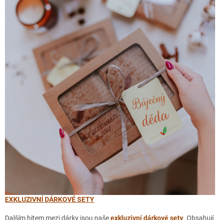
EXKLUZIVNÍ DÁRKOVÉ SETY
Dalším hitem mezi dárky jsou naše
exkluzivní dárkové sety
. Obsahují