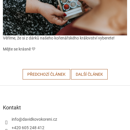
Věříme, že si z dárků našeho kořenářského království vyberete!
Mějte se krásně 💛
PŘEDCHOZÍ ČLÁNEK
DALŠÍ ČLÁNEK
Z
á
p
a
Kontakt
t
í
info
@
davidkovokoreni.cz
+420 605 248 412