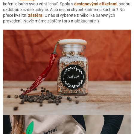
koření dlouho svou vůni i chuť. Spolu s
designovými etiketami
budou
ozdobou každé kuchyně. A co nesmí chybět žádnému kuchaři? No
přece kvalitní
zástěra
! U nás si vyberete z několika barevných
provedení. Navíc máme zástěry i pro malé kuchaře :)