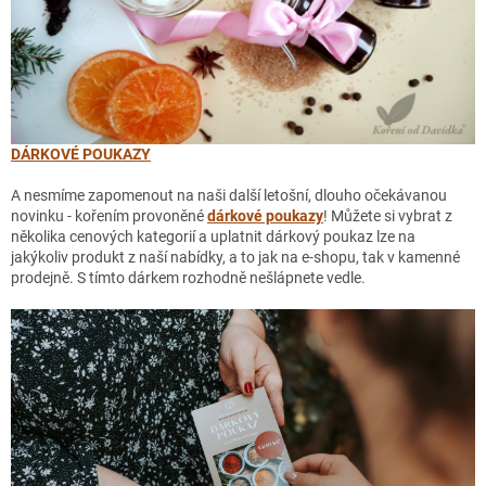
DÁRKOVÉ POUKAZY
A nesmíme zapomenout na naši další letošní, dlouho očekávanou
novinku - kořením provoněné
dárkové poukazy
! Můžete si vybrat z
několika cenových kategorií a uplatnit dárkový poukaz lze na
jakýkoliv produkt z naší nabídky, a to jak na e-shopu, tak v kamenné
prodejně. S tímto dárkem rozhodně nešlápnete vedle.