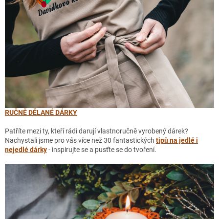
RUČNĚ DĚLANÉ DÁRKY
Patříte mezi ty, kteří rádi darují vlastnoručně vyrobený dárek?
Nachystali jsme pro vás více než 30 fantastických
tipů na jedlé i
nejedlé dárky
- inspirujte se a pusťte se do tvoření.