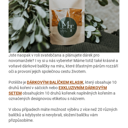
Jste naopak v roli svatebčana a plánujete dárek pro
novomanžele? I vy si u nás vyberete! Máme totiž také krásné a
voňavé dárkové balíčky na míru, které šťastným párům rozzáří
oči a provoní jejich společnou cestu životem.
Potěšte je
DÁRKOVÝM BALÍČKEM KLASIK
, který obsahuje 10
druhů koření v sáčcích nebo
EXKLUZIVNÍM DÁRKOVÝM
SETEM
obsahujícím 10 druhů kořenek naplněných kořením a
označených designovou etiketou s názvem.
V obou případech máte možnost výběru z více než 20 různých
balíčků a kdybyste si nevybrali, složení balíčku vám
přizpůsobíme.