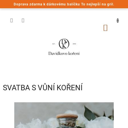
Přejít
Doprava zdarma k dárkovému balíčku To nejlepší na gril.
na
obsah
NÁKUP
KOŠÍK
SVATBA S VŮNÍ KOŘENÍ