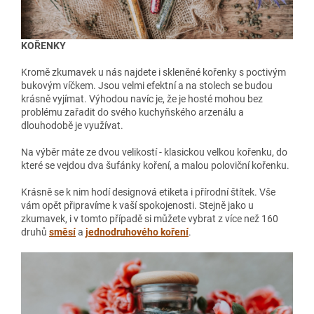
KOŘENKY
Kromě zkumavek u nás najdete i skleněné kořenky s poctivým
bukovým víčkem. Jsou velmi efektní a na stolech se budou
krásně vyjímat. Výhodou navíc je, že je hosté mohou bez
problému zařadit do svého kuchyňského arzenálu a
dlouhodobě je využívat.
Na výběr máte ze dvou velikostí - klasickou velkou kořenku, do
které se vejdou dva šufánky koření, a malou poloviční kořenku.
Krásně se k nim hodí designová etiketa i přírodní štítek. Vše
vám opět připravíme k vaší spokojenosti. Stejně jako u
zkumavek, i v tomto případě si můžete vybrat z více než 160
druhů
směsí
a
jednodruhového koření
.