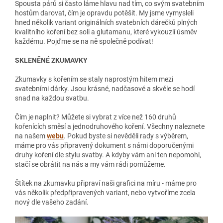
Spousta párů si často láme hlavu nad tím, co svým svatebním
hostům darovat, čím je opravdu potěšit. My jsme vymysleli
hned několik variant originálních svatebních dárečků plných
kvalitního koření bez soli a glutamanu, které vykouzlí úsměv
každému. Pojďme se na ně společně podívat!
SKLENĚNÉ ZKUMAVKY
Zkumavky s kořením se staly naprostým hitem mezi
svatebními dárky. Jsou krásné, nadčasové a skvěle se hodí
snad na každou svatbu.
Čím je naplnit? Můžete si vybrat z více než 160 druhů
kořenících směsí a jednodruhového koření. Všechny naleznete
na našem
webu
. Pokud byste si nevěděli rady s výběrem,
máme pro vás připravený dokument s námi doporučenými
druhy koření dle stylu svatby. A kdyby vám ani ten nepomohl,
stačí se obrátit na nás a my vám rádi pomůžeme.
Štítek na zkumavku připraví naši grafici na míru - máme pro
vás několik předpřipravených variant, nebo vytvoříme zcela
nový dle vašeho zadání.