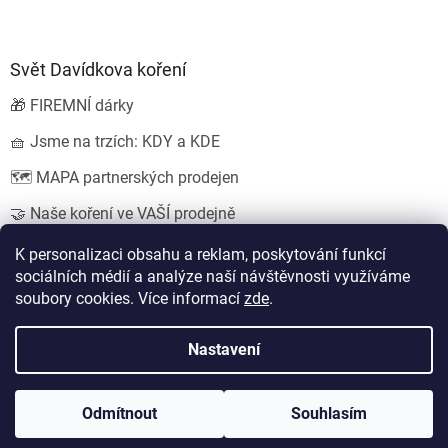
Svět Davídkova koření
🎁 FIREMNÍ dárky
🧺 Jsme na trzích: KDY a KDE
🗺️ MAPA partnerských prodejen
🤝 Naše koření ve VAŠÍ prodejně
💍 SVATEBNÍ dárky
K personalizaci obsahu a reklam, poskytování funkcí
sociálních médií a analýze naší návštěvnosti využíváme
soubory cookies. Více informací
zde
.
Vytvořil Shoptet
Nastavení
Copyright 2026
Koření od Davídka s.r.o.
. Všechna práva
Odmítnout
Souhlasím
vyhrazena.
Upravit nastavení cookies