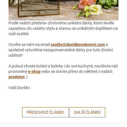
Podle vašich představ zhotovíme unikátní dárky, které skvěle
zapadnou do vašeho stylu a stanou se unikátním doplňkem na
vaší svatbě.
Ozvěte se nám na email
svatby@davidkovokoreni.com
a
společně vytvoříme nezapomenutelné dárky pro tuto životní
událost!
A pokud chcete koření a bylinky i do své kuchyně, navštivte náš
provoněný
e-shop
nebo se stavte přímo do některé z našich
prodejen
:)
Vaši Davídci
PŘEDCHOZÍ ČLÁNEK
DALŠÍ ČLÁNEK
Z