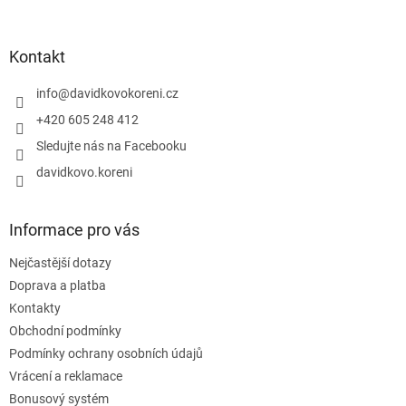
á
p
a
Kontakt
t
í
info
@
davidkovokoreni.cz
+420 605 248 412
Sledujte nás na Facebooku
davidkovo.koreni
Informace pro vás
Nejčastější dotazy
Doprava a platba
Kontakty
Obchodní podmínky
Podmínky ochrany osobních údajů
Vrácení a reklamace
Bonusový systém