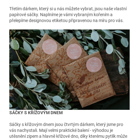
Třetím dárkem, který si u nás můžete vybrat, jsou naše vlastní
papírové sáčky. Naplníme je vámi vybraným kořením a
přelepíme designovou etiketou připravenou na míru pro vás.
SÁČKY S KŘÍŽOVÝM DNEM
Sáčky s křížovým dnem jsou čtvrtým dárkem, který jsme pro
vás nachystali. Mají velmi praktické balení - výhodou je
utěsnění zipem a hlavně křížové dno, díky kterému pytlík může