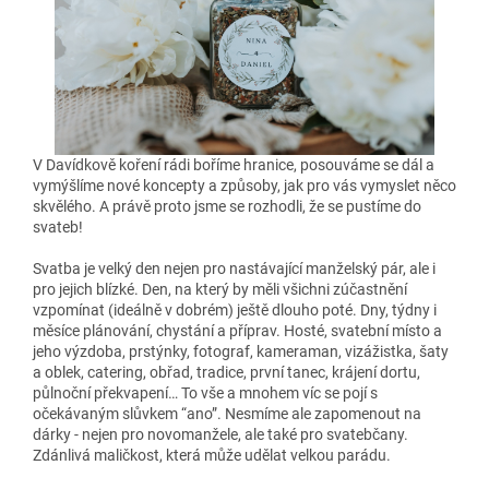
V Davídkově koření rádi boříme hranice, posouváme se dál a
vymýšlíme nové koncepty a způsoby, jak pro vás vymyslet něco
skvělého. A právě proto jsme se rozhodli, že se pustíme do
svateb!
Svatba je velký den nejen pro nastávající manželský pár, ale i
pro jejich blízké. Den, na který by měli všichni zúčastnění
vzpomínat (ideálně v dobrém) ještě dlouho poté. Dny, týdny i
měsíce plánování, chystání a příprav. Hosté, svatební místo a
jeho výzdoba, prstýnky, fotograf, kameraman, vizážistka, šaty
a oblek, catering, obřad, tradice, první tanec, krájení dortu,
půlnoční překvapení… To vše a mnohem víc se pojí s
očekávaným slůvkem “ano”. Nesmíme ale zapomenout na
dárky - nejen pro novomanžele, ale také pro svatebčany.
Zdánlivá maličkost, která může udělat velkou parádu.