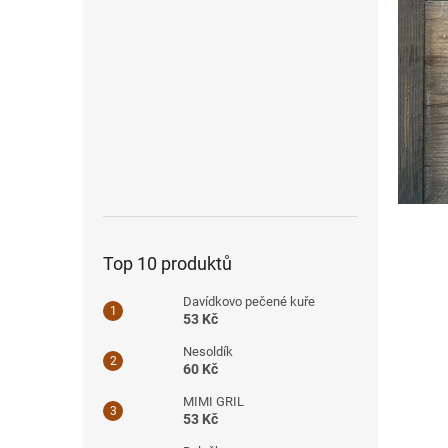
Top 10 produktů
Davídkovo pečené kuře
53 Kč
Nesoldík
60 Kč
MIMI GRIL
53 Kč