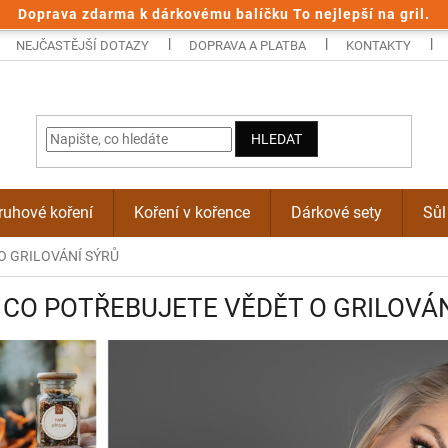
Doprava zdarma k dárkovému balíčku To nejlepší na gril.
NEJČASTĚJŠÍ DOTAZY
DOPRAVA A PLATBA
KONTAKTY
HLEDAT
uhové koření
Koření v kořence
Dárkové sety
Sůl
O GRILOVÁNÍ SÝRŮ
 CO POTŘEBUJETE VĚDĚT O GRILOVÁ