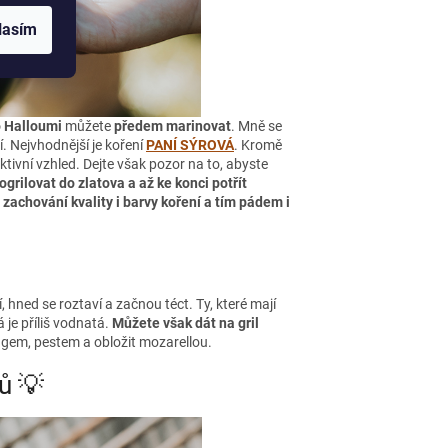
lasím
 Halloumi
můžete
předem marinovat
. Mně se
í. Nejvhodnější je koření
PANÍ SÝROVÁ
. Kromě
ivní vzhled. Dejte však pozor na to, abyste
grilovat do zlatova a až ke konci potřít
e
zachování kvality i barvy koření a tím pádem i
, hned se roztaví a začnou téct. Ty, které mají
rá je příliš vodnatá.
Můžete však dát na gril
sugem, pestem a obložit mozarellou.
ů 💡