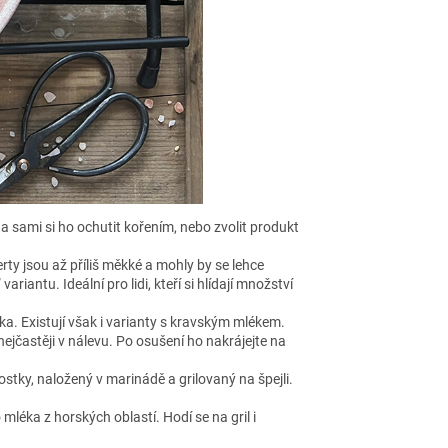
a sami si ho ochutit kořením, nebo zvolit produkt
ty jsou až příliš měkké a mohly by se lehce
iantu. Ideální pro lidi, kteří si hlídají množství
éka. Existují však i varianty s kravským mlékem.
ejčastěji v nálevu. Po osušení ho nakrájejte na
 kostky, naložený v marinádě a grilovaný na špejli.
éka z horských oblastí. Hodí se na gril i