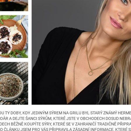
OU TY DOBY, KDY JEDINÝM SÝREM NA GRILU BYL STARÝ ZNÁMÝ HERME
OÁR A DEJTE ŠANCI SÝRŮM, KTERÉ JSTE V OBCHODECH DOSUD NEBRAL
ECH BĚŽNĚ KOUPÍTE SÝRY, KTERÉ SE V ZAHRANIČÍ TRADIČNĚ PŘIPRAV
O ČLÁNKU JSEM PRO VÁS PŘIPRAVILA ZÁSADNÍ INFORMACE, KTERÉ SÝ