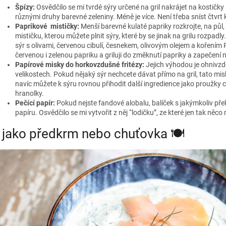
Špízy:
Osvědčilo se mi tvrdé sýry určené na gril nakrájet na kostičky a
různými druhy barevné zeleniny. Méně je více. Není třeba sníst čtvrt 
Paprikové mističky:
Menší barevné kulaté papriky rozkrojte, na půl,
mističku, kterou můžete plnit sýry, které by se jinak na grilu rozpa
sýr s olivami, červenou cibulí, česnekem, olivovým olejem a kořen
červenou i zelenou papriku a griluji do změknutí papriky a zapečení 
Papírové misky do horkovzdušné fritézy:
Jejich výhodou je ohnivzd
velikostech. Pokud nějaký sýr nechcete dávat přímo na gril, tato mis
navíc můžete k sýru rovnou přihodit další ingredience jako proužky 
hranolky.
Pečící papír:
Pokud nejste fandové alobalu, balíček s jakýmkoliv pře
papíru. Osvědčilo se mi vytvořit z něj “lodičku”, ze které jen tak něco
 jako předkrm nebo chuťovka 🍽️