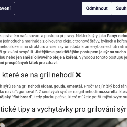
avení
Odmítnout
Souh
 ve správném načasování a postupu přípravy. Některé sýry jako
Panýr nebo
a jednoduchá marináda z olivového oleje, citronové šťávy, bylinek a kořen
ného složení má strukturu a všem sýrům dodá kromě výborné chuti i atrakt
ři grilování nespálili.
Jistějším a praktičtějším postupem je sýr na sucho o
ou nebo jen směsí olivového oleje a koření
. Výhodou tohoto postupu j
ní prospěšných látek pro zdraví
.
, které se na gril nehodí ❌
h sýrů se na gril nehodí
eidam, gouda, ementál.
Proč? Mají nízký bod tání
ku navíc “zgumovatí”. Z čerstvých sýrů se na gril nehodí
mozzarella
, kte
nějaký “flat bread”
, tedy placku pečiva, které můžete potřít rajčatovým 
tické tipy a vychytávky pro grilování sýr