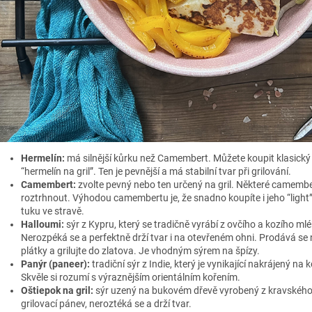
Hermelín:
má silnější kůrku než Camembert. Můžete koupit klasický 
“hermelín na gril”. Ten je pevnější a má stabilní tvar při grilování.
Camembert:
zvolte pevný nebo ten určený na gril. Některé camember
roztrhnout. Výhodou camembertu je, že snadno koupíte i jeho “light” var
tuku ve stravě.
Halloumi:
sýr z Kypru, který se tradičně vyrábí z ovčího a kozího ml
Nerozpéká se a perfektně drží tvar i na otevřeném ohni. Prodává se n
plátky a grilujte do zlatova. Je vhodným sýrem na špízy.
Panýr (paneer):
tradiční sýr z Indie, který je vynikající nakrájený na
Skvěle si rozumí s výraznějším orientálním kořením.
Oštiepok na gril:
sýr uzený na bukovém dřevě vyrobený z kravského ml
grilovací pánev, neroztéká se a drží tvar.