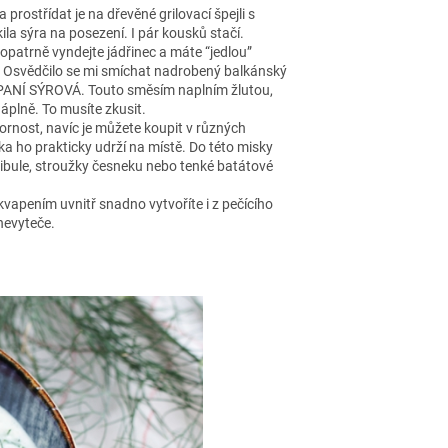
 prostřídat je na dřevěné grilovací špejli s
kila sýra na posezení. I pár kousků stačí.
 opatrně vyndejte jádřinec a máte “jedlou”
dly. Osvědčilo se mi smíchat nadrobený balkánský
ím PANÍ SÝROVÁ. Touto směsím naplním žlutou,
náplně. To musíte zkusit.
ornost, navíc je můžete koupit v různých
ka ho prakticky udrží na místě. Do této misky
cibule, stroužky česneku nebo tenké batátové
kvapením uvnitř snadno vytvoříte i z pečícího
 nevyteče.