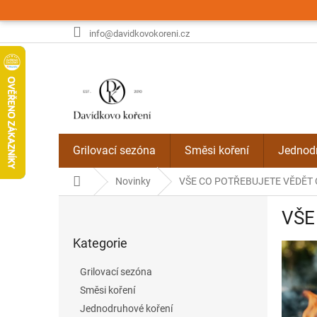
Přejít
na
obsah
info@davidkovokoreni.cz
Grilovací sezóna
Směsi koření
Jednodr
Domů
Novinky
VŠE CO POTŘEBUJETE VĚDĚT 
P
VŠE
o
Přeskočit
s
Kategorie
kategorie
t
r
Grilovací sezóna
a
Směsi koření
n
Jednodruhové koření
n