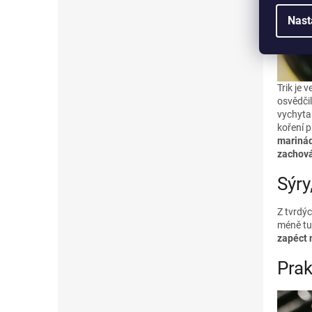
Nast
Trik je
osvědčil
vychyta
koření p
marinád
zachová
Sýry
Z tvrdýc
méně tu
zapéct 
Prak