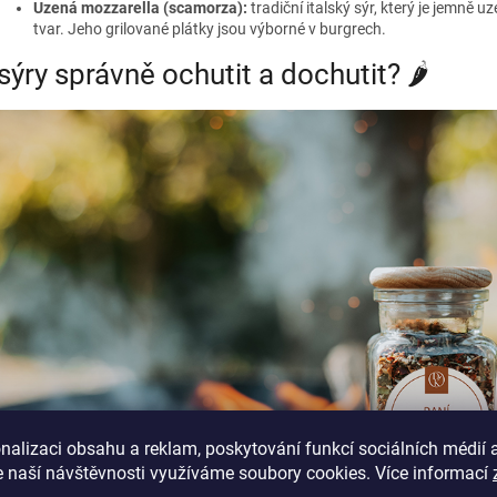
Uzená mozzarella (scamorza):
tradiční italský sýr, který je jemně 
tvar. Jeho grilované plátky jsou výborné v burgrech.
sýry správně ochutit a dochutit? 🌶️
nalizaci obsahu a reklam, poskytování funkcí sociálních médií 
 naší návštěvnosti využíváme soubory cookies. Více informací