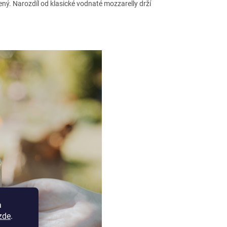
uzený. Narozdíl od klasické vodnaté mozzarelly drží
a
zde
.