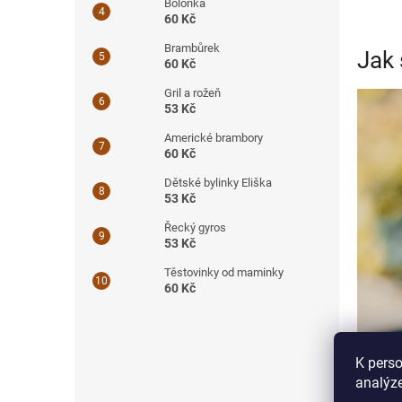
Boloňka
60 Kč
Brambůrek
Jak 
60 Kč
Gril a rožeň
53 Kč
Americké brambory
60 Kč
Dětské bylinky Eliška
53 Kč
Řecký gyros
53 Kč
Těstovinky od maminky
60 Kč
K perso
analýze