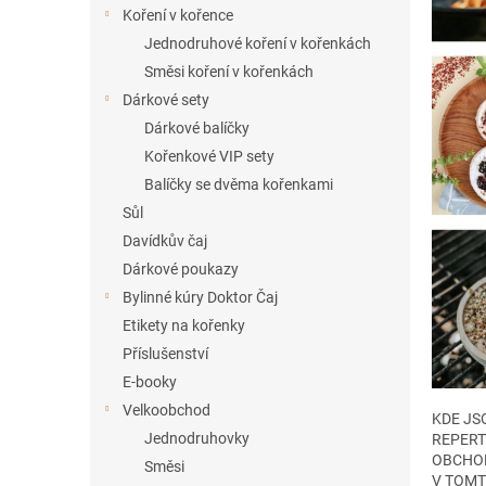
í
Koření v kořence
p
Jednodruhové koření v kořenkách
a
Směsi koření v kořenkách
n
Dárkové sety
e
Dárkové balíčky
l
Kořenkové VIP sety
Balíčky se dvěma kořenkami
Sůl
Davídkův čaj
Dárkové poukazy
Bylinné kúry Doktor Čaj
Etikety na kořenky
Příslušenství
E-booky
Velkoobchod
KDE JS
Jednodruhovky
REPERT
OBCHOD
Směsi
V TOMT