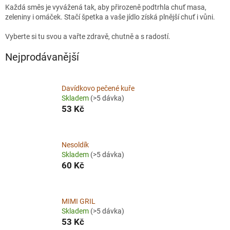
Každá směs je vyvážená tak, aby přirozeně podtrhla chuť masa,
zeleniny i omáček. Stačí špetka a vaše jídlo získá plnější chuť i vůni.
Vyberte si tu svou a vařte zdravě, chutně a s radostí.
Nejprodávanější
Davídkovo pečené kuře
Skladem
(>5 dávka)
53 Kč
Nesoldík
Skladem
(>5 dávka)
60 Kč
MIMI GRIL
Skladem
(>5 dávka)
53 Kč