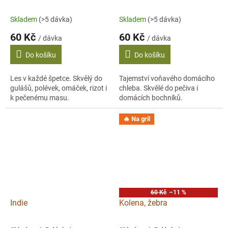
Skladem
(>5 dávka)
Skladem
(>5 dávka)
60 Kč
60 Kč
/ dávka
/ dávka
Do košíku
Do košíku
Les v každé špetce. Skvělý do
Tajemství voňavého domácího
gulášů, polévek, omáček, rizot i
chleba. Skvělé do pečiva i
k pečenému masu.
domácích bochníků.
🔥 Na gril
60 Kč
–11 %
Indie
Kolena, žebra