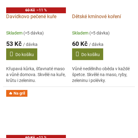
60 Kč
–11 %
Davídkovo pečené kuře
Dětské kmínové koření
Skladem
(>5 dávka)
Skladem
(>5 dávka)
53 Kč
60 Kč
/ dávka
/ dávka
Do košíku
Do košíku
Křupavá kůrka, šťavnaté maso
Vůně nedělního oběda v každé
a vůně domova. Skvělé na kuře,
špetce. Skvělé na maso, ryby,
krůtu i zeleninu.
zeleninu i polévky.
🔥 Na gril
60 Kč
–11 %