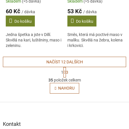
Skladem
(>5 dávka)
Skladem
(>5 dávka)
60 Kč
53 Kč
/ dávka
/ dávka
Do košíku
Do košíku
Jedna špetka a jste v Dillí.
Směs, která má poctivé maso v
Skvělá na kari, luštěniny, maso i
malíku. Skvělá na žebra, kolena
zeleninu.
i krkovici.
NAČÍST 12 DALŠÍCH
S
1
3
t
O
r
35
položek celkem
v
á
l
NAHORU
n
á
k
o
d
v
Z
a
á
c
á
n
í
p
í
p
a
Kontakt
r