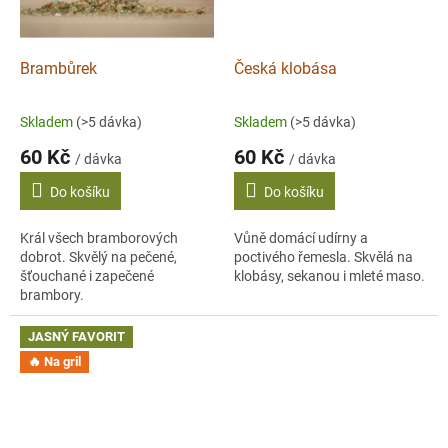
Brambůrek
Česká klobása
Skladem
(>5 dávka)
Skladem
(>5 dávka)
60 Kč
60 Kč
/ dávka
/ dávka
Do košíku
Do košíku
Král všech bramborových
Vůně domácí udírny a
dobrot. Skvělý na pečené,
poctivého řemesla. Skvělá na
šťouchané i zapečené
klobásy, sekanou i mleté maso.
brambory.
JASNÝ FAVORIT
🔥 Na gril