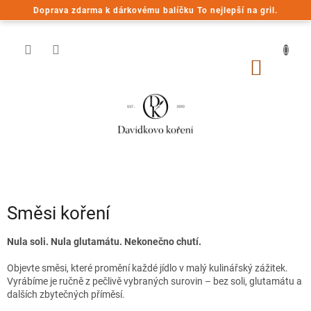
Přejít
Doprava zdarma k dárkovému balíčku To nejlepší na gril.
na
obsah
NÁKUP
KOŠÍK
Směsi koření
Nula soli. Nula glutamátu. Nekonečno chutí.
Objevte směsi, které promění každé jídlo v malý kulinářský zážitek.
Vyrábíme je ručně z pečlivě vybraných surovin – bez soli, glutamátu a
dalších zbytečných příměsí.