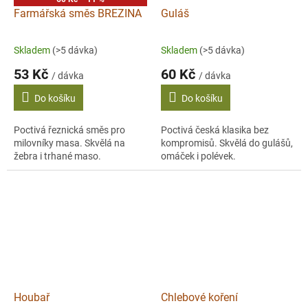
Farmářská směs BREZINA
Guláš
Skladem
(>5 dávka)
Skladem
(>5 dávka)
53 Kč
60 Kč
/ dávka
/ dávka
Do košíku
Do košíku
Poctivá řeznická směs pro
Poctivá česká klasika bez
milovníky masa. Skvělá na
kompromisů. Skvělá do gulášů,
žebra i trhané maso.
omáček i polévek.
Houbař
Chlebové koření