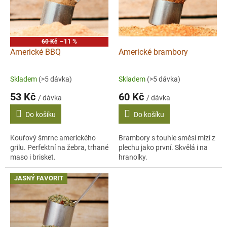
s
p
r
o
60 Kč
–11 %
d
Americké BBQ
Americké brambory
u
k
Skladem
(>5 dávka)
Skladem
(>5 dávka)
t
53 Kč
60 Kč
ů
/ dávka
/ dávka
Do košíku
Do košíku
Kouřový šmrnc amerického
Brambory s touhle směsí mizí z
grilu. Perfektní na žebra, trhané
plechu jako první. Skvělá i na
maso i brisket.
hranolky.
JASNÝ FAVORIT