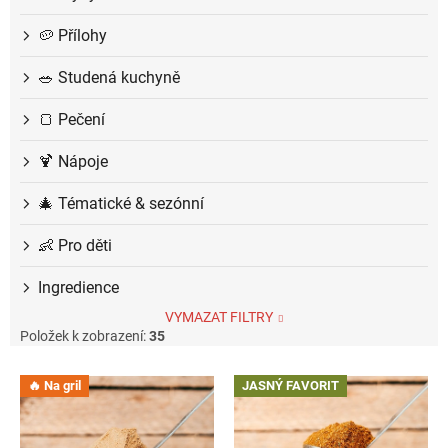
🥔 Přílohy
🥗 Studená kuchyně
🍞 Pečení
🍹 Nápoje
🎄 Tématické & sezónní
👶 Pro děti
Ingredience
VYMAZAT FILTRY
Položek k zobrazení:
35
V
🔥 Na gril
JASNÝ FAVORIT
ý
p
i