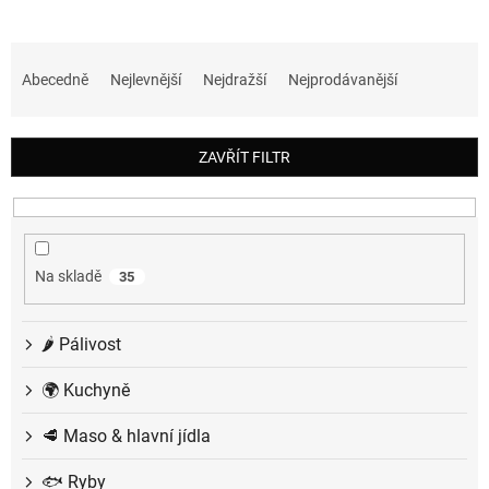
Ř
a
Abecedně
Nejlevnější
Nejdražší
Nejprodávanější
z
e
n
ZAVŘÍT FILTR
í
p
r
o
d
Na skladě
35
u
k
t
🌶️ Pálivost
ů
🌍 Kuchyně
🥩 Maso & hlavní jídla
🐟 Ryby