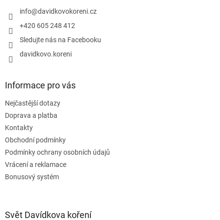
t
v
í
info
@
davidkovokoreni.cz
k
y
+420 605 248 412
v
Sledujte nás na Facebooku
ý
p
davidkovo.koreni
i
s
u
Informace pro vás
Nejčastější dotazy
Doprava a platba
Kontakty
Obchodní podmínky
Podmínky ochrany osobních údajů
Vrácení a reklamace
Bonusový systém
Svět Davídkova koření