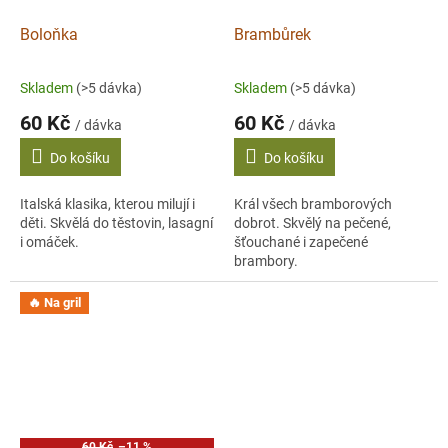
Boloňka
Brambůrek
Skladem
(>5 dávka)
Skladem
(>5 dávka)
60 Kč
60 Kč
/ dávka
/ dávka
Do košíku
Do košíku
Italská klasika, kterou milují i
Král všech bramborových
děti. Skvělá do těstovin, lasagní
dobrot. Skvělý na pečené,
i omáček.
šťouchané i zapečené
brambory.
🔥 Na gril
60 Kč
–11 %