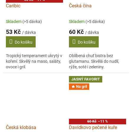
Caribic
Česká čína
Skladem
(>5 dávka)
Skladem
(>5 dávka)
53 Kč
60 Kč
/ dávka
/ dávka
Do košíku
Do košíku
Tropický temperament ukrytý v
Oblíbená chuť bistra bez
koření. Skvělý na maso, saláty,
glutamanu. Skvělá do nudlí,
ovoce i gril.
rýže, soté i zeleniny.
JASNÝ FAVORIT
🔥 Na gril
60 Kč
–11 %
Česká klobása
Davídkovo pečené kuře