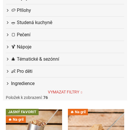
🥔 Přílohy
🥗 Studená kuchyně
🍞 Pečení
🍹 Nápoje
🎄 Tématické & sezónní
👶 Pro děti
Ingredience
VYMAZAT FILTRY
Položek k zobrazení:
76
V
JASNÝ FAVORIT
🔥 Na gril
ý
🔥 Na gril
p
i