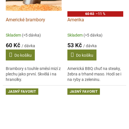
60 Kč
–11 %
Americké brambory
Amerika
Skladem
(>5 dávka)
Skladem
(>5 dávka)
60 Kč
53 Kč
/ dávka
/ dávka
Do košíku
Do košíku
Brambory s touhle směsí mizí z
Americká BBQ chuť na steaky,
plechu jako první. Skvělá i na
žebra a trhané maso. Hodí se i
hranolky.
na ryby a zeleninu.
JASNÝ FAVORIT
JASNÝ FAVORIT