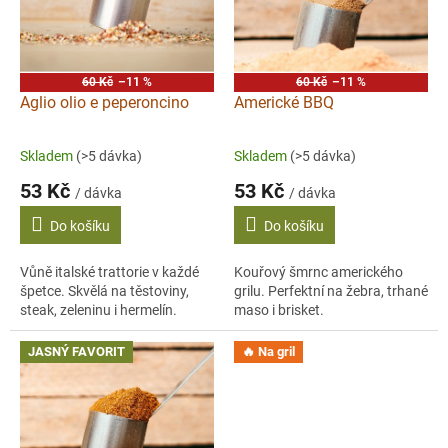
s
p
r
o
60 Kč
–11 %
60 Kč
–11 %
d
Aglio olio e peperoncino
Americké BBQ
u
k
Skladem
(>5 dávka)
Skladem
(>5 dávka)
t
53 Kč
53 Kč
ů
/ dávka
/ dávka
Do košíku
Do košíku
Vůně italské trattorie v každé
Kouřový šmrnc amerického
špetce. Skvělá na těstoviny,
grilu. Perfektní na žebra, trhané
steak, zeleninu i hermelín.
maso i brisket.
JASNÝ FAVORIT
🔥 Na gril