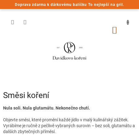
Přejít
Doprava zdarma k dárkovému balíčku To nejlepší na gril.
na
obsah
NÁKUP
KOŠÍK
Směsi koření
Nula soli. Nula glutamátu. Nekonečno chutí.
Objevte směsi, které promění každé jídlo v malý kulinářský zážitek.
Vyrábíme je ručně z pečlivě vybraných surovin – bez soli, glutamátu a
dalších zbytečných příměsí.