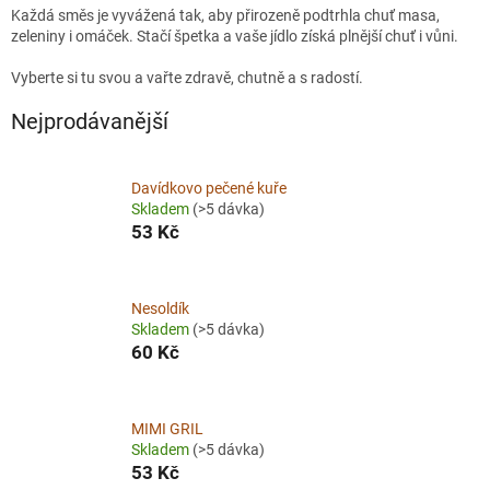
Každá směs je vyvážená tak, aby přirozeně podtrhla chuť masa,
zeleniny i omáček. Stačí špetka a vaše jídlo získá plnější chuť i vůni.
Vyberte si tu svou a vařte zdravě, chutně a s radostí.
Nejprodávanější
Davídkovo pečené kuře
Skladem
(>5 dávka)
53 Kč
Nesoldík
Skladem
(>5 dávka)
60 Kč
MIMI GRIL
Skladem
(>5 dávka)
53 Kč