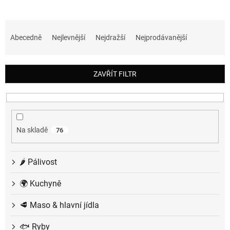
Ř
a
Abecedně
Nejlevnější
Nejdražší
Nejprodávanější
z
e
n
ZAVŘÍT FILTR
í
p
r
o
d
Na skladě
76
u
k
t
🌶️ Pálivost
ů
🌍 Kuchyně
🥩 Maso & hlavní jídla
🐟 Ryby