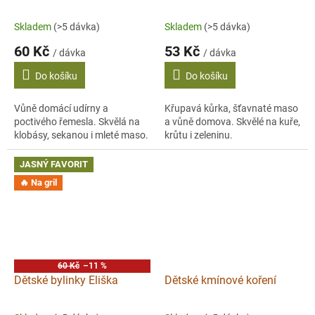
Skladem
(>5 dávka)
Skladem
(>5 dávka)
60 Kč
53 Kč
/ dávka
/ dávka
Do košíku
Do košíku
Vůně domácí udírny a
Křupavá kůrka, šťavnaté maso
poctivého řemesla. Skvělá na
a vůně domova. Skvělé na kuře,
klobásy, sekanou i mleté maso.
krůtu i zeleninu.
JASNÝ FAVORIT
🔥 Na gril
60 Kč
–11 %
Dětské bylinky Eliška
Dětské kmínové koření