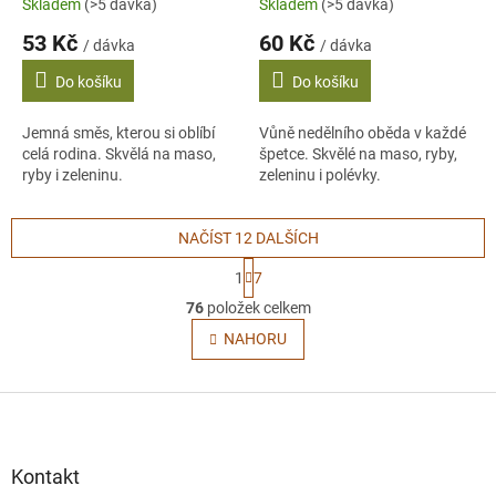
Skladem
(>5 dávka)
Skladem
(>5 dávka)
53 Kč
60 Kč
/ dávka
/ dávka
Do košíku
Do košíku
Jemná směs, kterou si oblíbí
Vůně nedělního oběda v každé
celá rodina. Skvělá na maso,
špetce. Skvělé na maso, ryby,
ryby i zeleninu.
zeleninu i polévky.
NAČÍST 12 DALŠÍCH
S
1
7
t
O
r
76
položek celkem
v
á
l
NAHORU
n
á
k
o
d
v
Z
a
á
c
á
n
í
p
í
p
a
Kontakt
r