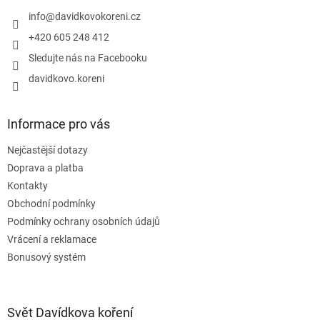
t
v
í
info
@
davidkovokoreni.cz
k
y
+420 605 248 412
v
Sledujte nás na Facebooku
ý
p
davidkovo.koreni
i
s
u
Informace pro vás
Nejčastější dotazy
Doprava a platba
Kontakty
Obchodní podmínky
Podmínky ochrany osobních údajů
Vrácení a reklamace
Bonusový systém
Svět Davídkova koření