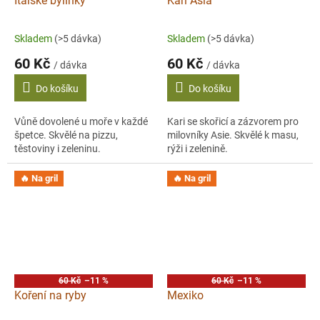
Italské bylinky
Kari Asia
Skladem
(>5 dávka)
Skladem
(>5 dávka)
60 Kč
60 Kč
/ dávka
/ dávka
Do košíku
Do košíku
Vůně dovolené u moře v každé
Kari se skořicí a zázvorem pro
špetce. Skvělé na pizzu,
milovníky Asie. Skvělé k masu,
těstoviny i zeleninu.
rýži i zelenině.
🔥 Na gril
🔥 Na gril
60 Kč
–11 %
60 Kč
–11 %
Koření na ryby
Mexiko