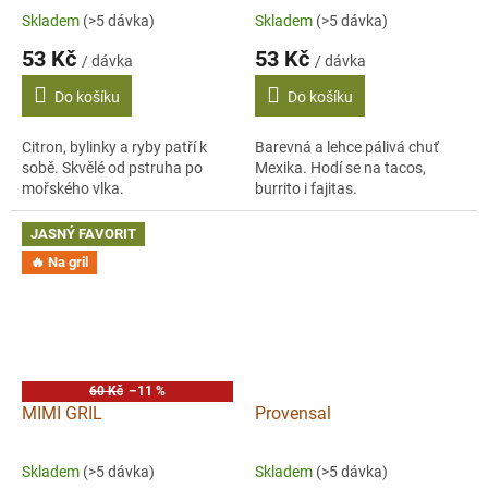
Skladem
(>5 dávka)
Skladem
(>5 dávka)
53 Kč
53 Kč
/ dávka
/ dávka
Do košíku
Do košíku
Citron, bylinky a ryby patří k
Barevná a lehce pálivá chuť
sobě. Skvělé od pstruha po
Mexika. Hodí se na tacos,
mořského vlka.
burrito i fajitas.
JASNÝ FAVORIT
🔥 Na gril
60 Kč
–11 %
MIMI GRIL
Provensal
Skladem
(>5 dávka)
Skladem
(>5 dávka)