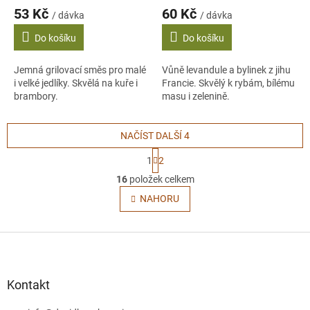
53 Kč
60 Kč
/ dávka
/ dávka
Do košíku
Do košíku
Jemná grilovací směs pro malé
Vůně levandule a bylinek z jihu
i velké jedlíky. Skvělá na kuře i
Francie. Skvělý k rybám, bílému
brambory.
masu i zelenině.
NAČÍST DALŠÍ 4
S
1
2
t
O
r
16
položek celkem
v
á
l
NAHORU
n
á
k
o
d
v
Z
a
á
c
á
n
í
p
í
p
a
Kontakt
r
t
v