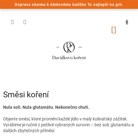
Přejít
Doprava zdarma k dárkovému balíčku To nejlepší na gril.
na
obsah
NÁKUP
KOŠÍK
Směsi koření
Nula soli. Nula glutamátu. Nekonečno chutí.
Objevte směsi, které promění každé jídlo v malý kulinářský zážitek.
Vyrábíme je ručně z pečlivě vybraných surovin – bez soli, glutamátu a
dalších zbytečných příměsí.