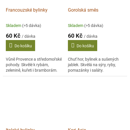
Francouzské bylinky
Gorolská směs
Skladem
(>5 dávka)
Skladem
(>5 dávka)
60 Kč
60 Kč
/ dávka
/ dávka
Do košíku
Do košíku
Vůně Provence a středomořské
Chuť hor, bylinek a sušených
pohody. Skvělé k rybám,
jablek. Skvělá na sýry, ryby,
zelenině, kuřeti i bramborám.
pomazánky i saláty.