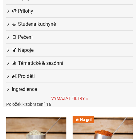
🥔 Přílohy
🥗 Studená kuchyně
🍞 Pečení
🍹 Nápoje
🎄 Tématické & sezónní
👶 Pro děti
Ingredience
VYMAZAT FILTRY
Položek k zobrazení:
16
V
🔥 Na gril
ý
p
i