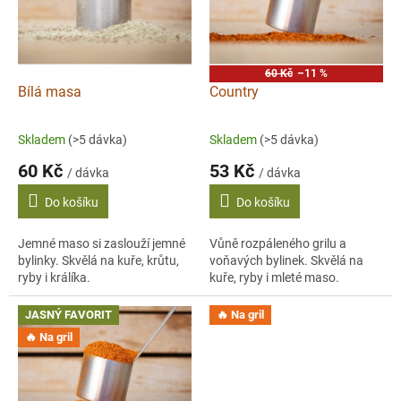
s
p
r
o
60 Kč
–11 %
d
Bílá masa
Country
u
k
Skladem
(>5 dávka)
Skladem
(>5 dávka)
t
60 Kč
53 Kč
ů
/ dávka
/ dávka
Do košíku
Do košíku
Jemné maso si zaslouží jemné
Vůně rozpáleného grilu a
bylinky. Skvělá na kuře, krůtu,
voňavých bylinek. Skvělá na
ryby i králíka.
kuře, ryby i mleté maso.
JASNÝ FAVORIT
🔥 Na gril
🔥 Na gril