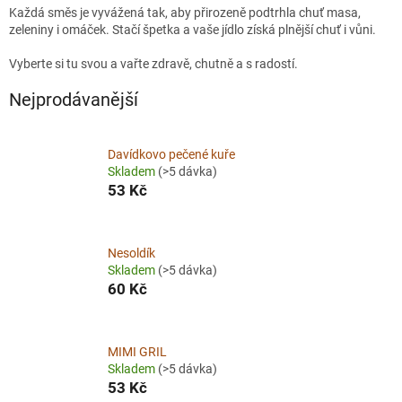
Každá směs je vyvážená tak, aby přirozeně podtrhla chuť masa,
zeleniny i omáček. Stačí špetka a vaše jídlo získá plnější chuť i vůni.
Vyberte si tu svou a vařte zdravě, chutně a s radostí.
Nejprodávanější
Davídkovo pečené kuře
Skladem
(>5 dávka)
53 Kč
Nesoldík
Skladem
(>5 dávka)
60 Kč
MIMI GRIL
Skladem
(>5 dávka)
53 Kč