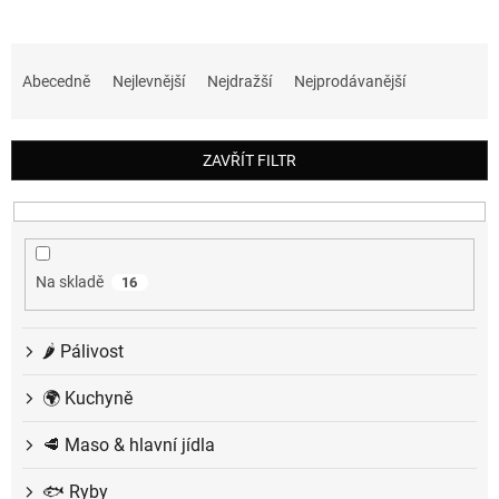
Ř
a
Abecedně
Nejlevnější
Nejdražší
Nejprodávanější
z
e
n
ZAVŘÍT FILTR
í
p
r
o
d
Na skladě
16
u
k
t
🌶️ Pálivost
ů
🌍 Kuchyně
🥩 Maso & hlavní jídla
🐟 Ryby