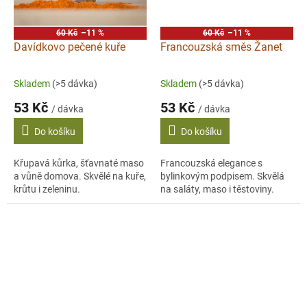
60 Kč
–11 %
60 Kč
–11 %
Davídkovo pečené kuře
Francouzská směs Žanet
Skladem
(>5 dávka)
Skladem
(>5 dávka)
53 Kč
53 Kč
/ dávka
/ dávka
Do košíku
Do košíku
Křupavá kůrka, šťavnaté maso
Francouzská elegance s
a vůně domova. Skvělé na kuře,
bylinkovým podpisem. Skvělá
krůtu i zeleninu.
na saláty, maso i těstoviny.