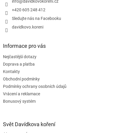
í
info
@
davidkovokoreni.cz
k
y
+420 605 248 412
v
Sledujte nás na Facebooku
ý
p
davidkovo.koreni
i
s
u
Informace pro vás
Nejčastější dotazy
Doprava a platba
Kontakty
Obchodní podmínky
Podmínky ochrany osobních údajů
Vrácení a reklamace
Bonusový systém
Svět Davídkova koření