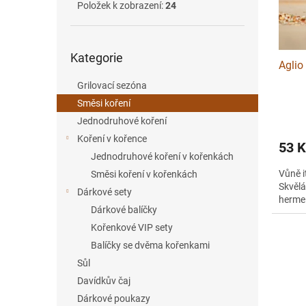
r
Položek k zobrazení:
24
u
o
k
d
t
Přeskočit
u
ů
Kategorie
kategorie
Aglio
k
t
Grilovací sezóna
ů
Směsi koření
Jednodruhové koření
Koření v kořence
53 
Jednodruhové koření v kořenkách
Vůně i
Směsi koření v kořenkách
Skvělá
Dárkové sety
hermel
Dárkové balíčky
Kořenkové VIP sety
Balíčky se dvěma kořenkami
Sůl
Davídkův čaj
Dárkové poukazy