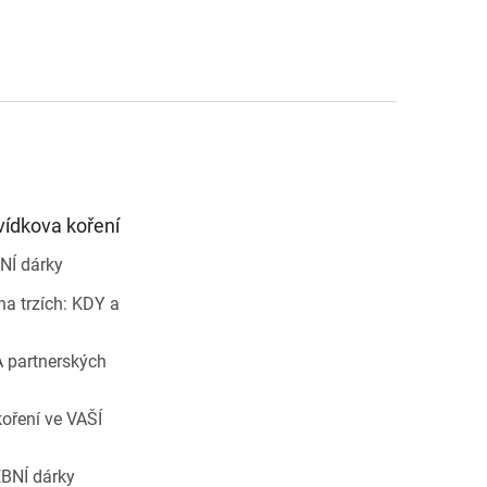
vídkova koření
NÍ dárky
a trzích: KDY a
 partnerských
oření ve VAŠÍ
BNÍ dárky