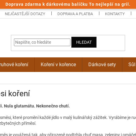
Doprava zdarma k dárkovému balíčku To nejlepší na gril.
NEJČASTĚJŠÍ DOTAZY
DOPRAVA A PLATBA
KONTAKTY
HLEDAT
uhové koření
Koření v kořence
Dárkové sety
Sůl
i koření
li. Nula glutamátu. Nekonečno chutí.
směsi, které promění každé jídlo v malý kulinářský zážitek. Vyrábíme je r
 zbytečných příměsí.
ěs je vyvážená tak, aby přirozeně podtrhla chuť masa, zeleniny i omáček. S