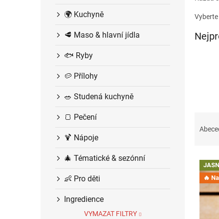
í
🌍 Kuchyně
p
Vyberte 
a
🥩 Maso & hlavní jídla
Nejpr
n
e
🐟 Ryby
l
🥔 Přílohy
🥗 Studená kuchyně
Ř
🍞 Pečení
a
Abece
🍹 Nápoje
z
e
🎄 Tématické & sezónní
V
n
JASN
ý
í
👶 Pro děti
🔥 Na 
p
p
i
r
Ingredience
s
o
p
d
VYMAZAT FILTRY