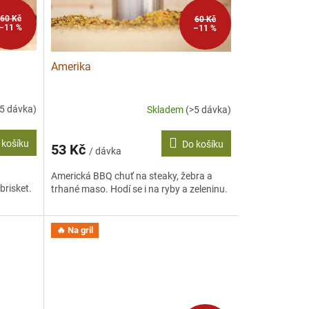
60 Kč
60 Kč
–11 %
–11 %
Amerika
>5 dávka)
Skladem
(>5 dávka)
 košíku
Do košíku
53 Kč
/ dávka
Americká BBQ chuť na steaky, žebra a
brisket.
trhané maso. Hodí se i na ryby a zeleninu.
🔥 Na gril