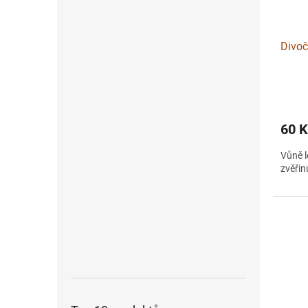
Divoč
60 
Vůně l
zvěřin