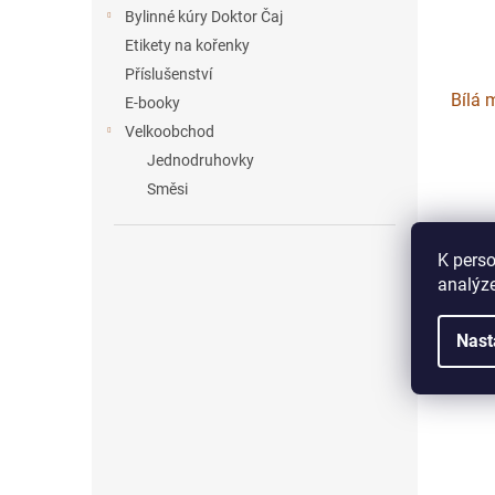
Bylinné kúry Doktor Čaj
Etikety na kořenky
Příslušenství
Bílá 
E-booky
Velkoobchod
Jednodruhovky
Směsi
60 
K perso
Jemné 
analýze
Skvělá 
Nast