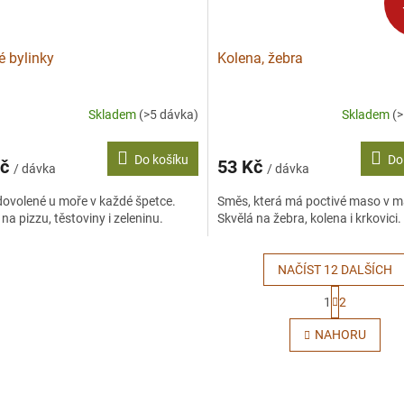
é bylinky
Kolena, žebra
Skladem
(>5 dávka)
Skladem
(
Do košíku
Do
Kč
53 Kč
/ dávka
/ dávka
ovolené u moře v každé špetce.
Směs, která má poctivé maso v ma
 na pizzu, těstoviny i zeleninu.
Skvělá na žebra, kolena i krkovici.
NAČÍST 12 DALŠÍCH
S
1
2
t
O
r
v
NAHORU
á
l
n
á
k
d
o
a
v