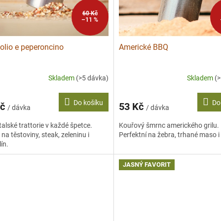
60 Kč
–11 %
 olio e peperoncino
Americké BBQ
Skladem
(>5 dávka)
Skladem
(
Do košíku
Do
Kč
53 Kč
/ dávka
/ dávka
talské trattorie v každé špetce.
Kouřový šmrnc amerického grilu.
 na těstoviny, steak, zeleninu i
Perfektní na žebra, trhané maso i 
ín.
JASNÝ FAVORIT