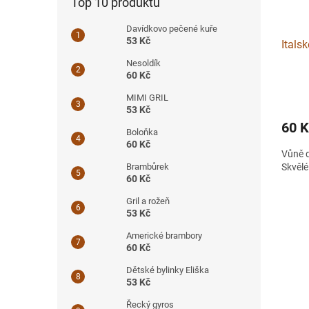
Top 10 produktů
Davídkovo pečené kuře
53 Kč
Italsk
Nesoldík
60 Kč
MIMI GRIL
53 Kč
60 
Boloňka
60 Kč
Vůně d
Skvělé
Brambůrek
60 Kč
Gril a rožeň
53 Kč
Americké brambory
60 Kč
Dětské bylinky Eliška
53 Kč
Řecký gyros