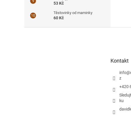
53 Kč
Těstovinky od maminky
60 Kč
Z
á
p
a
t
Kontakt
í
info
@
z
+420 
Sleduj
ku
davidk