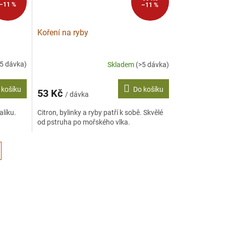
–11 %
–11 %
Koření na ryby
>5 dávka)
Skladem
(>5 dávka)
 košíku
Do košíku
53 Kč
/ dávka
líku.
Citron, bylinky a ryby patří k sobě. Skvělé
od pstruha po mořského vlka.