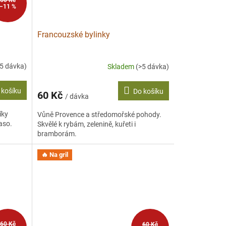
–11 %
Francouzské bylinky
>5 dávka)
Skladem
(>5 dávka)
 košíku
Do košíku
60 Kč
/ dávka
íky
Vůně Provence a středomořské pohody.
aso.
Skvělé k rybám, zelenině, kuřeti i
bramborám.
🔥 Na gril
60 Kč
60 Kč