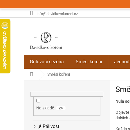
Přejít
na
obsah
info@davidkovokoreni.cz
Grilovací sezóna
Směsi koření
Jednodr
Domů
Směsi koření
P
Směs
o
s
Nula so
t
r
Na skladě
24
Objevte 
a
dalších
n
🌶️ Pálivost
n
Každá sm