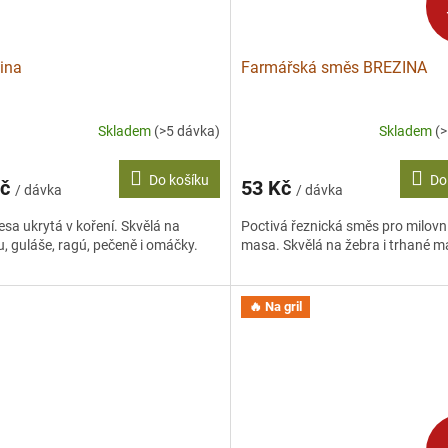
ina
Farmářská směs BREZINA
Skladem
(>5 dávka)
Skladem
(
Do košíku
Do
Kč
53 Kč
/ dávka
/ dávka
esa ukrytá v koření. Skvělá na
Poctivá řeznická směs pro milovn
u, guláše, ragú, pečeně i omáčky.
masa. Skvělá na žebra i trhané m
🔥 Na gril