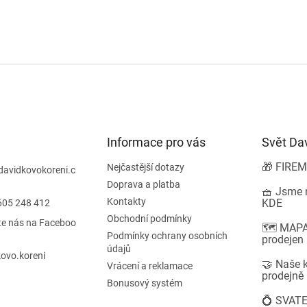
c
á
í
n
p
í
r
v
k
y
v
ý
p
i
Informace pro vás
Svět Da
s
u
🎁 FIREM
Nejčastější dotazy
davidkovokoreni.c
Doprava a platba
🧺 Jsme n
Kontakty
KDE
605 248 412
Obchodní podmínky
te nás na Faceboo
🗺️ MAPA
Podmínky ochrany osobních
prodejen
údajů
ovo.koreni
🤝 Naše k
Vrácení a reklamace
prodejně
Bonusový systém
💍 SVATE