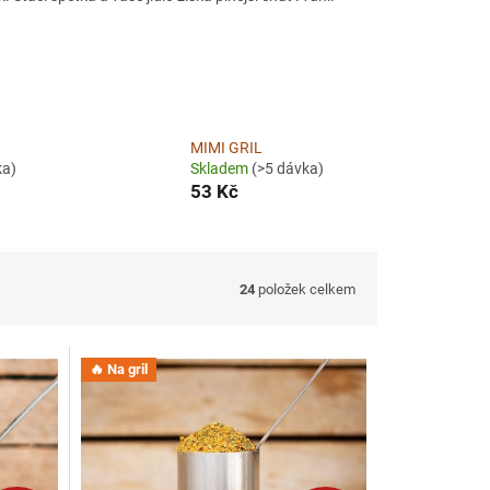
MIMI GRIL
ka)
Skladem
(>5 dávka)
53 Kč
24
položek celkem
🔥 Na gril