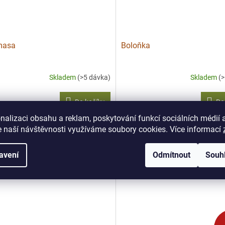
masa
Boloňka
Skladem
(>5 dávka)
Skladem
(
Do košíku
Do
Kč
60 Kč
/ dávka
/ dávka
nalizaci obsahu a reklam, poskytování funkcí sociálních médií 
maso si zaslouží jemné bylinky.
Italská klasika, kterou milují i děti
 naší návštěvnosti využíváme soubory cookies. Více informací
na kuře, krůtu, ryby i králíka.
do těstovin, lasagní i omáček.
avení
Odmítnout
Souh
🔥 Na gril