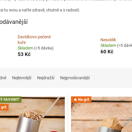
si tu svou a vařte zdravě, chutně a s radostí.
odávanější
Davídkovo pečené
Nesoldík
kuře
Skladem
(>5 dáv
Skladem
(>5 dávka)
60 Kč
53 Kč
dně
Nejlevnější
Nejdražší
Nejprodávanější
Ý FAVORIT
🔥 Na gril
gril