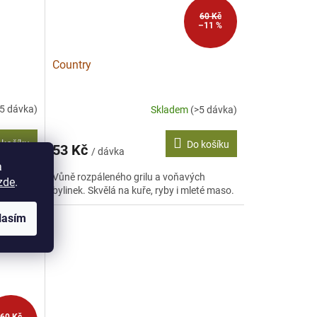
60 Kč
–11 %
Country
>5 dávka)
Skladem
(>5 dávka)
 košíku
Do košíku
53 Kč
/ dávka
a
. Skvělá
Vůně rozpáleného grilu a voňavých
zde
.
bylinek. Skvělá na kuře, ryby i mleté maso.
lasím
60 Kč