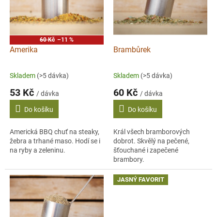
s
p
r
o
60 Kč
–11 %
d
Amerika
Brambůrek
u
k
Skladem
(>5 dávka)
Skladem
(>5 dávka)
t
53 Kč
60 Kč
ů
/ dávka
/ dávka
Do košíku
Do košíku
Americká BBQ chuť na steaky,
Král všech bramborových
žebra a trhané maso. Hodí se i
dobrot. Skvělý na pečené,
na ryby a zeleninu.
šťouchané i zapečené
brambory.
JASNÝ FAVORIT