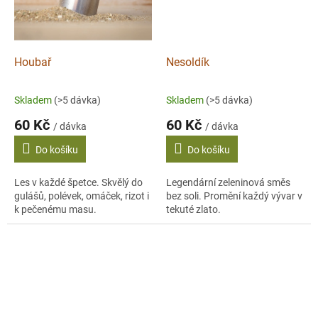
Houbař
Nesoldík
Skladem
(>5 dávka)
Skladem
(>5 dávka)
60 Kč
60 Kč
/ dávka
/ dávka
Do košíku
Do košíku
Les v každé špetce. Skvělý do
Legendární zeleninová směs
gulášů, polévek, omáček, rizot i
bez soli. Promění každý vývar v
k pečenému masu.
tekuté zlato.