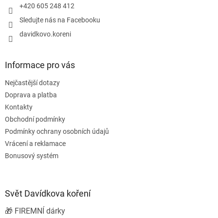
r
+420 605 248 412
v
Sledujte nás na Facebooku
k
y
davidkovo.koreni
v
ý
p
Informace pro vás
i
s
Nejčastější dotazy
u
Doprava a platba
Kontakty
Obchodní podmínky
Podmínky ochrany osobních údajů
Vrácení a reklamace
Bonusový systém
Svět Davídkova koření
🎁 FIREMNÍ dárky