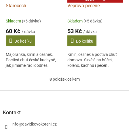
Staročech
Vepřová pečeně
Skladem
(>5 dávka)
Skladem
(>5 dávka)
60 Kč
53 Kč
/ dávka
/ dávka
Do košíku
Do košíku
Majoránka, kmín a česnek.
Kmín, česnek a poctivá chuť
Poctivá chuť české kuchyně,
domova. Skvělá na bůček,
jak ji máme rádi dodnes.
koleno, kachnu i pečeni.
8
položek celkem
O
v
l
Z
á
á
d
p
a
a
Kontakt
c
t
í
í
info
@
davidkovokoreni.cz
p