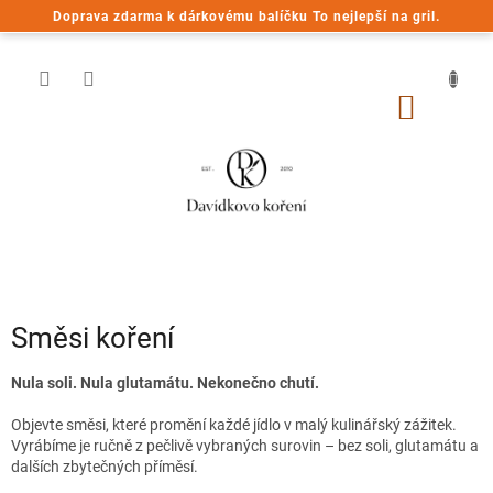
Přejít
Doprava zdarma k dárkovému balíčku To nejlepší na gril.
na
obsah
NÁKUP
KOŠÍK
Směsi koření
Nula soli. Nula glutamátu. Nekonečno chutí.
Objevte směsi, které promění každé jídlo v malý kulinářský zážitek.
Vyrábíme je ručně z pečlivě vybraných surovin – bez soli, glutamátu a
dalších zbytečných příměsí.