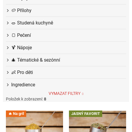
🥔 Přílohy
🥗 Studená kuchyně
🍞 Pečení
🍹 Nápoje
🎄 Tématické & sezónní
👶 Pro děti
Ingredience
VYMAZAT FILTRY
Položek k zobrazení:
8
V
🔥 Na gril
JASNÝ FAVORIT
ý
p
i