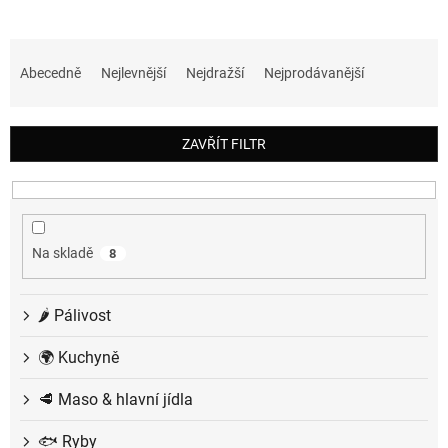
Ř
a
Abecedně
Nejlevnější
Nejdražší
Nejprodávanější
z
e
n
ZAVŘÍT FILTR
í
p
r
o
d
Na skladě
8
u
k
t
🌶️ Pálivost
ů
🌍 Kuchyně
🥩 Maso & hlavní jídla
🐟 Ryby