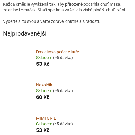
Každá směs je vyvážená tak, aby přirozeně podtrhla chuť masa,
zeleniny i omáček. Stačí špetka a vaše jídlo získá plnější chuť i vůni.
Vyberte si tu svou a vařte zdravě, chutně a s radostí.
Nejprodávanější
Davídkovo pečené kuře
Skladem
(>5 dávka)
53 Kč
Nesoldík
Skladem
(>5 dávka)
60 Kč
MIMI GRIL
Skladem
(>5 dávka)
53 Kč