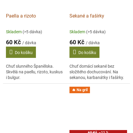
Paella a rizoto
Sekané a fašírky
Skladem
(>5 dávka)
Skladem
(>5 dávka)
60 Kč
60 Kč
/ dávka
/ dávka
Do košíku
Do košíku
Chuť slunného Španělska.
Chuť domácí sekané bez
Skvělá na paellu, rizoto, kuskus
složitého dochucování. Na
i bulgur.
sekanou, karbanátky i fašírky.
🔥 Na gril
60 Kč
–11 %