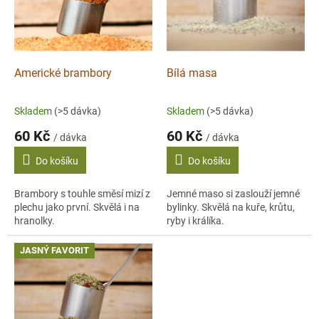
s
p
r
o
d
Americké brambory
Bílá masa
u
k
Skladem
(>5 dávka)
Skladem
(>5 dávka)
t
60 Kč
60 Kč
ů
/ dávka
/ dávka
Do košíku
Do košíku
Brambory s touhle směsí mizí z
Jemné maso si zaslouží jemné
plechu jako první. Skvělá i na
bylinky. Skvělá na kuře, krůtu,
hranolky.
ryby i králíka.
JASNÝ FAVORIT