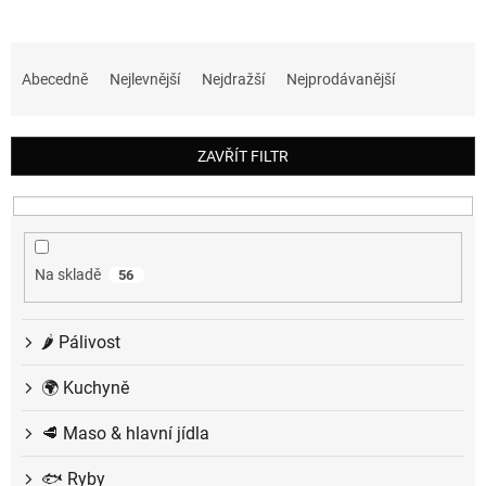
Ř
a
Abecedně
Nejlevnější
Nejdražší
Nejprodávanější
z
e
n
ZAVŘÍT FILTR
í
p
r
o
d
Na skladě
56
u
k
t
🌶️ Pálivost
ů
🌍 Kuchyně
🥩 Maso & hlavní jídla
🐟 Ryby