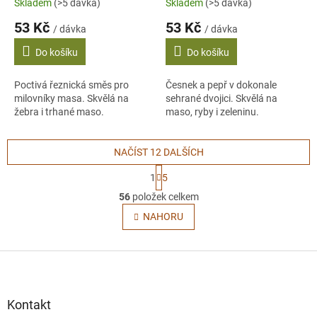
Skladem
(>5 dávka)
Skladem
(>5 dávka)
53 Kč
53 Kč
/ dávka
/ dávka
Do košíku
Do košíku
Poctivá řeznická směs pro
Česnek a pepř v dokonale
milovníky masa. Skvělá na
sehrané dvojici. Skvělá na
žebra i trhané maso.
maso, ryby i zeleninu.
NAČÍST 12 DALŠÍCH
S
1
5
t
O
r
56
položek celkem
v
á
l
NAHORU
n
á
k
o
d
v
Z
a
á
c
á
n
í
p
í
p
a
Kontakt
r