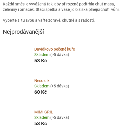
Každá směs je vyvážená tak, aby přirozeně podtrhla chuť masa,
zeleniny i omáček. Stačí špetka a vaše jídlo získá plnější chuť i vůni.
Vyberte si tu svou a vařte zdravě, chutně a s radostí.
Nejprodávanější
Davídkovo pečené kuře
Skladem
(>5 dávka)
53 Kč
Nesoldík
Skladem
(>5 dávka)
60 Kč
MIMI GRIL
Skladem
(>5 dávka)
53 Kč