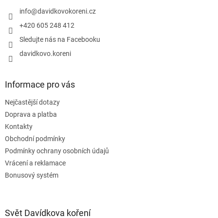
t
v
í
info
@
davidkovokoreni.cz
k
y
+420 605 248 412
v
Sledujte nás na Facebooku
ý
p
davidkovo.koreni
i
s
u
Informace pro vás
Nejčastější dotazy
Doprava a platba
Kontakty
Obchodní podmínky
Podmínky ochrany osobních údajů
Vrácení a reklamace
Bonusový systém
Svět Davídkova koření