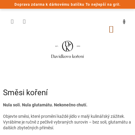
Přejít
Doprava zdarma k dárkovému balíčku To nejlepší na gril.
na
obsah
NÁKUP
KOŠÍK
Směsi koření
Nula soli. Nula glutamátu. Nekonečno chutí.
Objevte směsi, které promění každé jídlo v malý kulinářský zážitek.
Vyrábíme je ručně z pečlivě vybraných surovin – bez soli, glutamátu a
dalších zbytečných příměsí.