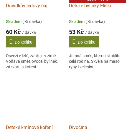
Davídkův ledový čaj
Dětské bylinky Eliška
Skladem
(>5 dávka)
Skladem
(>5 dávka)
60 Kč
53 Kč
/ dávka
/ dávka
Do košíku
Do košíku
Osvěží v létě, zahřeje v zimě.
Jemná směs, kterou si oblíbí
Voňavá směs ovoce, bylinek,
celá rodina. Skvělá na maso,
zázvoru a koření.
ryby i zeleninu.
Dětské kmínové koření
Divočina