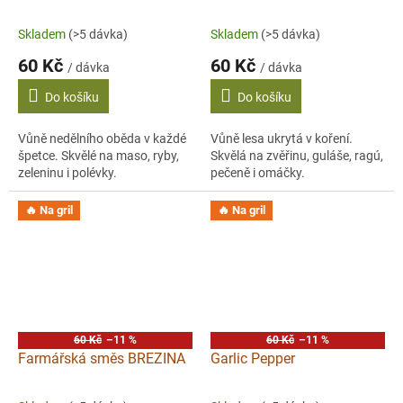
Skladem
(>5 dávka)
Skladem
(>5 dávka)
60 Kč
60 Kč
/ dávka
/ dávka
Do košíku
Do košíku
Vůně nedělního oběda v každé
Vůně lesa ukrytá v koření.
špetce. Skvělé na maso, ryby,
Skvělá na zvěřinu, guláše, ragú,
zeleninu i polévky.
pečeně i omáčky.
🔥 Na gril
🔥 Na gril
60 Kč
–11 %
60 Kč
–11 %
Farmářská směs BREZINA
Garlic Pepper