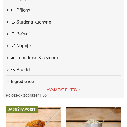
🥔 Přílohy
🥗 Studená kuchyně
🍞 Pečení
🍹 Nápoje
🎄 Tématické & sezónní
👶 Pro děti
Ingredience
VYMAZAT FILTRY
Položek k zobrazení:
56
V
JASNÝ FAVORIT
ý
p
i