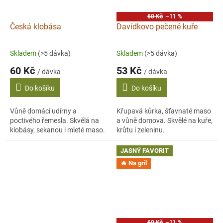
60 Kč
–11 %
Česká klobása
Davídkovo pečené kuře
Skladem
(>5 dávka)
Skladem
(>5 dávka)
60 Kč
53 Kč
/ dávka
/ dávka
Do košíku
Do košíku
Vůně domácí udírny a
Křupavá kůrka, šťavnaté maso
poctivého řemesla. Skvělá na
a vůně domova. Skvělé na kuře,
klobásy, sekanou i mleté maso.
krůtu i zeleninu.
JASNÝ FAVORIT
🔥 Na gril
60 Kč
–11 %