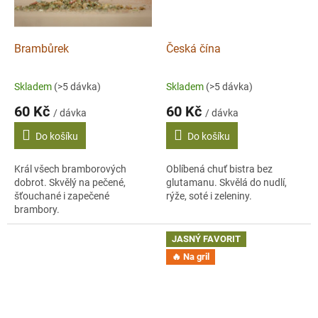
Brambůrek
Česká čína
Skladem
(>5 dávka)
Skladem
(>5 dávka)
60 Kč
60 Kč
/ dávka
/ dávka
Do košíku
Do košíku
Král všech bramborových
Oblíbená chuť bistra bez
dobrot. Skvělý na pečené,
glutamanu. Skvělá do nudlí,
šťouchané i zapečené
rýže, soté i zeleniny.
brambory.
JASNÝ FAVORIT
🔥 Na gril