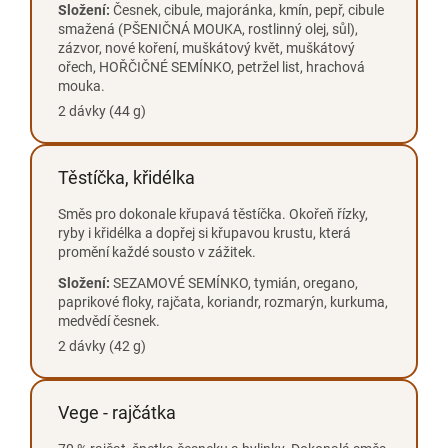
Složení:
Česnek, cibule, majoránka, kmín, pepř, cibule
smažená (PŠENIČNÁ MOUKA, rostlinný olej, sůl),
zázvor, nové koření, muškátový květ, muškátový
ořech, HOŘČIČNÉ SEMÍNKO, petržel list, hrachová
mouka.
2 dávky (44 g)
Těstíčka, křidélka
Směs pro dokonale křupavá těstíčka. Okořeň řízky,
ryby i křidélka a dopřej si křupavou krustu, která
promění každé sousto v zážitek.
Složení:
SEZAMOVÉ SEMÍNKO, tymián, oregano,
paprikové floky, rajčata, koriandr, rozmarýn, kurkuma,
medvědí česnek.
2 dávky (42 g)
Vege - rajčátka