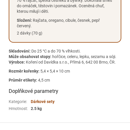
70 % rajčat, špetka česneku a bylinky. Dokonalá směs
do omáček, těstovin i pomazánek. Oceněná chuť,
kterou milují i děti.
Složení:
Rajčata, oregano, cibule, česnek, pepř
červený.
2 dávky (70 g)
Skladování:
Do 25 °C a do 70 % vlhkosti.
Může obsahovat stopy:
hořčice, celeru, lepku, sezamu a sóji.
Výrobce:
Koření od Davídka s.r.o., Přímá 6, 642 00 Brno, ČR.
Rozměr kořenky:
5,4 × 5,4 × 10 cm
Průměr etikety:
4,5 cm
Doplňkové parametry
Kategorie
:
Dárkové sety
Hmotnost
:
2.5 kg
Z