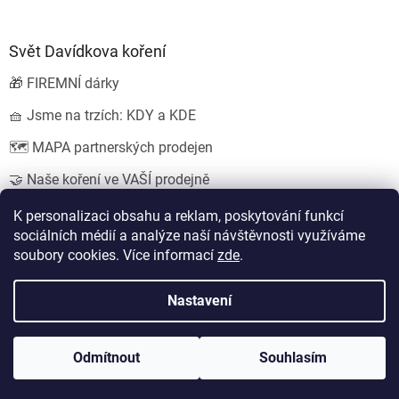
Svět Davídkova koření
🎁 FIREMNÍ dárky
🧺 Jsme na trzích: KDY a KDE
🗺️ MAPA partnerských prodejen
🤝 Naše koření ve VAŠÍ prodejně
💍 SVATEBNÍ dárky
K personalizaci obsahu a reklam, poskytování funkcí
sociálních médií a analýze naší návštěvnosti využíváme
soubory cookies. Více informací
zde
.
Vytvořil Shoptet
Nastavení
Copyright 2026
Koření od Davídka s.r.o.
. Všechna práva
Odmítnout
Souhlasím
vyhrazena.
Upravit nastavení cookies