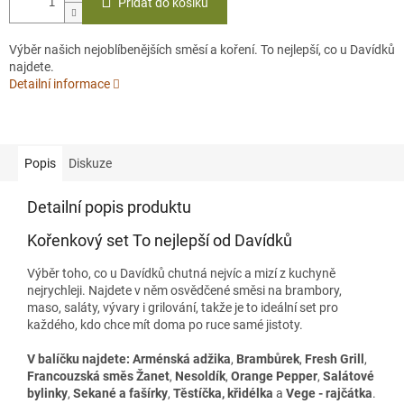
Přidat do košíku
Výběr našich nejoblíbenějších směsí a koření. To nejlepší, co u Davídků
najdete.
Detailní informace
Popis
Diskuze
Detailní popis produktu
Kořenkový set To nejlepší od Davídků
Výběr toho, co u Davídků chutná nejvíc a mizí z kuchyně
nejrychleji. Najdete v něm osvědčené směsi na brambory,
maso, saláty, vývary i grilování, takže je to ideální set pro
každého, kdo chce mít doma po ruce samé jistoty.
V balíčku najdete:
Arménská adžika
,
Brambůrek
,
Fresh Grill
,
Francouzská směs Žanet
,
Nesoldík
,
Orange Pepper
,
Salátové
bylinky
,
Sekané a fašírky
,
Těstíčka, křidélka
a
Vege - rajčátka
.