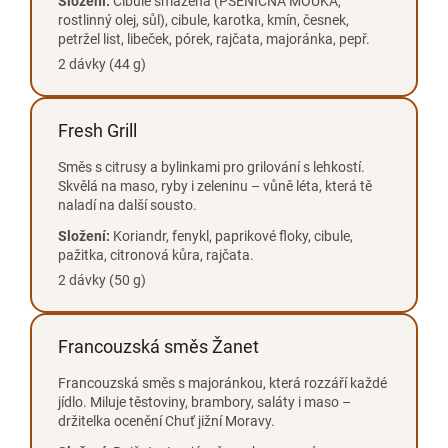
Složení:
Cibule smažená (PŠENIČNÁ MOUKA,
rostlinný olej, sůl), cibule, karotka, kmín, česnek,
petržel list, libeček, pórek, rajčata, majoránka, pepř.
2 dávky (44 g)
Fresh Grill
Směs s citrusy a bylinkami pro grilování s lehkostí.
Skvělá na maso, ryby i zeleninu – vůně léta, která tě
naladí na další sousto.
Složení:
Koriandr, fenykl, paprikové floky, cibule,
pažitka, citronová kůra, rajčata.
2 dávky (50 g)
Francouzská směs Žanet
Francouzská směs s majoránkou, která rozzáří každé
jídlo. Miluje těstoviny, brambory, saláty i maso –
držitelka ocenění Chuť jižní Moravy.