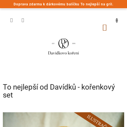
Přejít
Doprava zdarma k dárkovému balíčku To nejlepší na gril.
na
obsah
NÁKUP
KOŠÍK
To nejlepší od Davídků - kořenkový
set