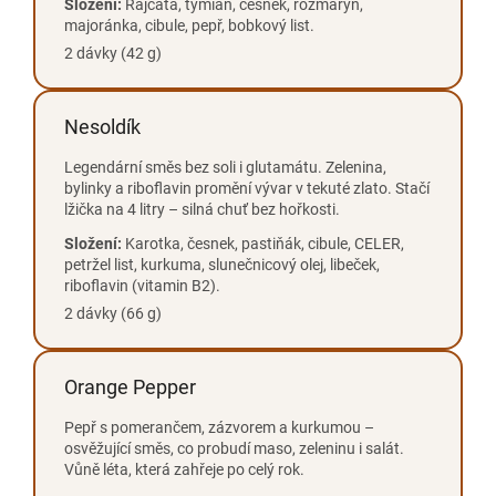
Složení:
Rajčata, tymián, česnek, rozmarýn,
majoránka, cibule, pepř, bobkový list.
2 dávky (42 g)
Nesoldík
Legendární směs bez soli i glutamátu. Zelenina,
bylinky a riboflavin promění vývar v tekuté zlato. Stačí
lžička na 4 litry – silná chuť bez hořkosti.
Složení:
Karotka, česnek, pastiňák, cibule, CELER,
petržel list, kurkuma, slunečnicový olej, libeček,
riboflavin (vitamin B2).
2 dávky (66 g)
Orange Pepper
Pepř s pomerančem, zázvorem a kurkumou –
osvěžující směs, co probudí maso, zeleninu i salát.
Vůně léta, která zahřeje po celý rok.