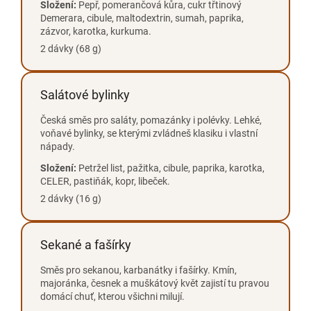
Složení:
Pepř, pomerančová kůra, cukr třtinový
Demerara, cibule, maltodextrin, sumah, paprika,
zázvor, karotka, kurkuma.
2 dávky (68 g)
Salátové bylinky
Česká směs pro saláty, pomazánky i polévky. Lehké,
voňavé bylinky, se kterými zvládneš klasiku i vlastní
nápady.
Složení:
Petržel list, pažitka, cibule, paprika, karotka,
CELER, pastiňák, kopr, libeček.
2 dávky (16 g)
Sekané a fašírky
Směs pro sekanou, karbanátky i fašírky. Kmín,
majoránka, česnek a muškátový květ zajistí tu pravou
domácí chuť, kterou všichni milují.