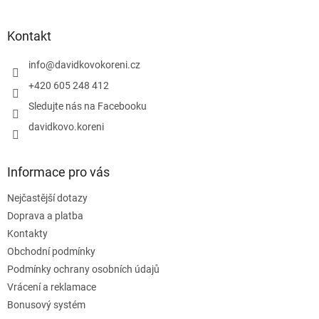
á
p
a
Kontakt
t
í
info
@
davidkovokoreni.cz
+420 605 248 412
Sledujte nás na Facebooku
davidkovo.koreni
Informace pro vás
Nejčastější dotazy
Doprava a platba
Kontakty
Obchodní podmínky
Podmínky ochrany osobních údajů
Vrácení a reklamace
Bonusový systém