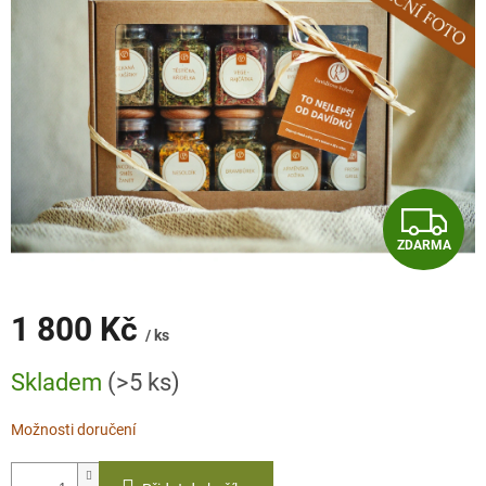
Z
ZDARMA
D
A
1 800 Kč
/ ks
R
Měrná
Skladem
(>5 ks)
cena:
M
Možnosti doručení
A