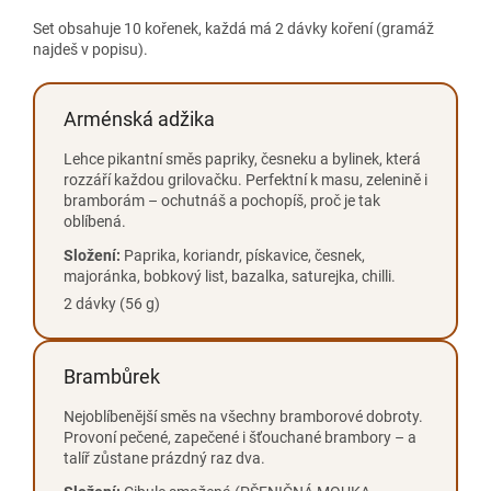
Set obsahuje 10 kořenek, každá má 2 dávky koření (gramáž
najdeš v popisu).
Arménská adžika
Lehce pikantní směs papriky, česneku a bylinek, která
rozzáří každou grilovačku. Perfektní k masu, zelenině i
bramborám – ochutnáš a pochopíš, proč je tak
oblíbená.
Složení:
Paprika, koriandr, pískavice, česnek,
majoránka, bobkový list, bazalka, saturejka, chilli.
2 dávky (56 g)
Brambůrek
Nejoblíbenější směs na všechny bramborové dobroty.
Provoní pečené, zapečené i šťouchané brambory – a
talíř zůstane prázdný raz dva.