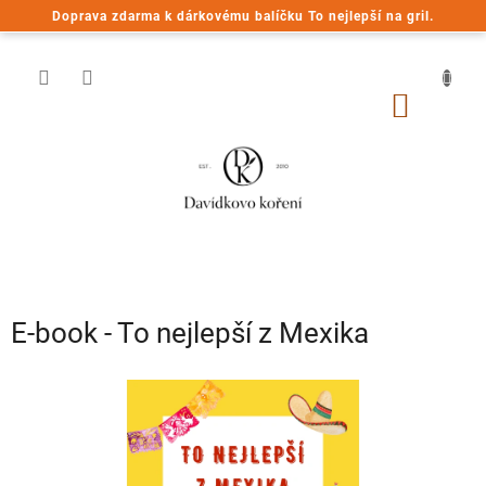
Přejít
Doprava zdarma k dárkovému balíčku To nejlepší na gril.
na
obsah
NÁKUP
KOŠÍK
E-book - To nejlepší z Mexika