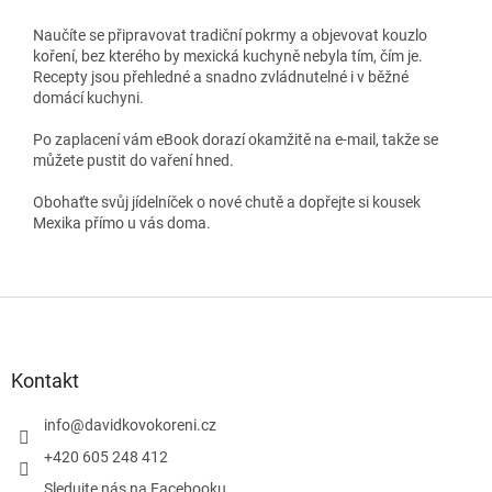
Naučíte se připravovat tradiční pokrmy a objevovat kouzlo
koření, bez kterého by mexická kuchyně nebyla tím, čím je.
Recepty jsou přehledné a snadno zvládnutelné i v běžné
domácí kuchyni.
Po zaplacení vám eBook dorazí okamžitě na e-mail, takže se
můžete pustit do vaření hned.
Obohaťte svůj jídelníček o nové chutě a dopřejte si kousek
Mexika přímo u vás doma.
Z
á
p
a
Kontakt
t
í
info
@
davidkovokoreni.cz
+420 605 248 412
Sledujte nás na Facebooku