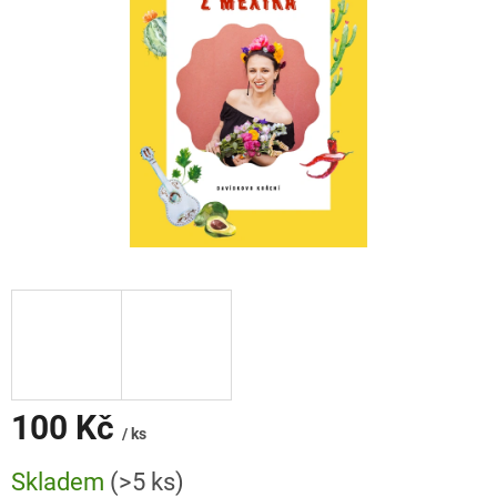
100 Kč
/ ks
Měrná
Skladem
(>5 ks)
cena: