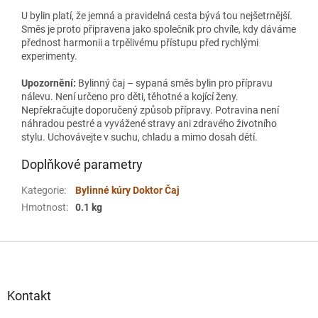
U bylin platí, že jemná a pravidelná cesta bývá tou nejšetrnější.
Směs je proto připravena jako společník pro chvíle, kdy dáváme
přednost harmonii a trpělivému přístupu před rychlými
experimenty.
Upozornění:
Bylinný čaj – sypaná směs bylin pro přípravu
nálevu. Není určeno pro děti, těhotné a kojící ženy.
Nepřekračujte doporučený způsob přípravy. Potravina není
náhradou pestré a vyvážené stravy ani zdravého životního
stylu. Uchovávejte v suchu, chladu a mimo dosah dětí.
Doplňkové parametry
Kategorie
:
Bylinné kúry Doktor Čaj
Hmotnost
:
0.1 kg
Z
á
p
a
Kontakt
t