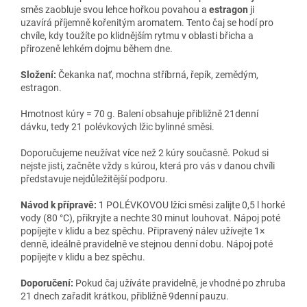
směs zaobluje svou lehce hořkou povahou a
estragon
ji
uzavírá příjemně kořenitým aromatem. Tento čaj se hodí pro
chvíle, kdy toužíte po klidnějším rytmu v oblasti břicha a
přirozeně lehkém dojmu během dne.
Složení:
Čekanka nať, mochna stříbrná, řepík, zemědým,
estragon.
Hmotnost kúry = 70 g. Balení obsahuje přibližně 21denní
dávku, tedy 21 polévkových lžic bylinné směsi.
Doporučujeme neužívat více než 2 kúry současně. Pokud si
nejste jisti, začněte vždy s kúrou, která pro vás v danou chvíli
představuje nejdůležitější podporu.
Návod k přípravě:
1 POLÉVKOVOU lžíci směsi zalijte 0,5 l horké
vody (80 °C), přikryjte a nechte 30 minut louhovat. Nápoj poté
popíjejte v klidu a bez spěchu. Připravený nálev užívejte 1×
denně, ideálně pravidelně ve stejnou denní dobu. Nápoj poté
popíjejte v klidu a bez spěchu.
Doporučení:
Pokud čaj užíváte pravidelně, je vhodné po zhruba
21 dnech zařadit krátkou, přibližně 9denní pauzu.