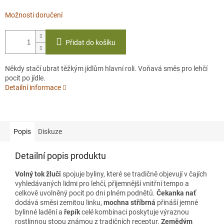
Možnosti doručení
Přidat do košíku
Někdy stačí ubrat těžkým jídlům hlavní roli. Voňavá směs pro lehčí
pocit po jídle.
Detailní informace
Popis
Diskuze
Detailní popis produktu
Volný tok žluči
spojuje byliny, které se tradičně objevují v čajích
vyhledávaných lidmi pro lehčí, příjemnější vnitřní tempo a
celkově uvolněný pocit po dni plném podnětů.
Čekanka nať
dodává směsi zemitou linku,
mochna stříbrná
přináší jemné
bylinné ladění a
řepík
celé kombinaci poskytuje výraznou
rostlinnou stopu známou z tradičních receptur.
Zemědým