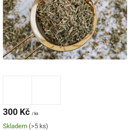
300 Kč
/ ks
Měrná
Skladem
(>5 ks)
cena: