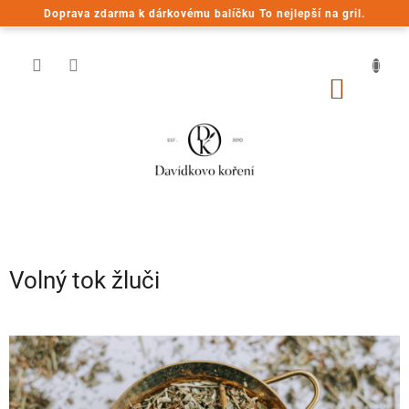
Přejít
Doprava zdarma k dárkovému balíčku To nejlepší na gril.
na
obsah
NÁKUP
KOŠÍK
Volný tok žluči