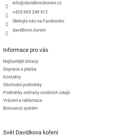
í
info
@
davidkovokoreni.cz
+420 605 248 412
Sledujte nás na Facebooku
davidkovo.koreni
Informace pro vás
Nejčastější dotazy
Doprava a platba
Kontakty
Obchodní podmínky
Podmínky ochrany osobních údajů
Vrácení a reklamace
Bonusový systém
Svět Davídkova koření