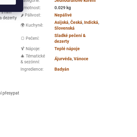
jemnou
Kategorie
:
Jednodruhové koření
, indickému
Hmotnost
:
0.029 kg
e s ním
🌶️ Pálivost
:
Nepálivé
a dezerty
Asijská
,
Česká
,
Indická
,
🌍 Kuchyně
:
Slovenská
Sladké pečení &
🍞 Pečení
:
dezerty
🍹 Nápoje
:
Teplé nápoje
🎄 Tématické
Ájurvéda
,
Vánoce
& sezónní
:
Ingredience
:
Badyán
ní přesypat