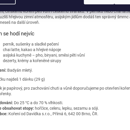
án – hvězda mezi kořením. Jeho vůně ti připomene anýz a chuť okouzlí 
ádlostí. V Asii se používá už přes 3 000 let a dnes kraluje vietnamské Pho
ani, čínskému koření pěti vůní i českému svařáku. V perníku nebo chai latt
uzlíš hřejivou zimní atmosféru, asijským jídlům dodáš ten správný šmrnc 
neseš na další úroveň.
 se hodí nejvíc
perník, sušenky a sladké pečení
chai latte, kakao a hřejivé nápoje
asijská kuchyně – pho, biryani, směsi pěti vůní
dezerty, krémy a kořeněné sirupy
ení:
Badyán mletý.
čku najdeš 1 dávku (29 g)
k je papírový, pro zachování chuti a vůně doporučujeme po otevření koře
ořenky.
dování:
Do 25 °C a do 70 % vlhkosti.
 obsahovat stopy:
hořčice, celeru, lepku, sezamu a sóji.
bce:
Koření od Davídka s.r.o., Přímá 6, 642 00 Brno, ČR.