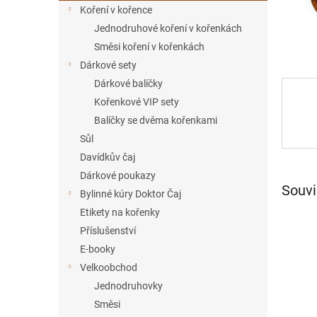
í
Koření v kořence
p
Jednodruhové koření v kořenkách
a
Směsi koření v kořenkách
n
Dárkové sety
e
Dárkové balíčky
l
Kořenkové VIP sety
Balíčky se dvěma kořenkami
Sůl
Davídkův čaj
Dárkové poukazy
Souvi
Bylinné kúry Doktor Čaj
Etikety na kořenky
Příslušenství
E-booky
Velkoobchod
Jednodruhovky
Směsi