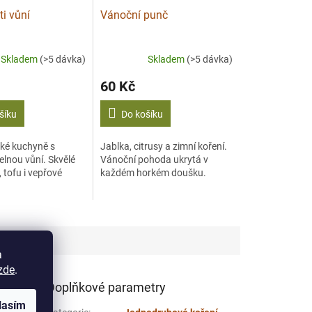
ti vůní
Vánoční punč
Skladem
(>5 dávka)
Skladem
(>5 dávka)
60 Kč
šíku
Do košíku
ské kuchyně s
Jablka, citrusy a zimní koření.
lnou vůní. Skvělé
Vánoční pohoda ukrytá v
 tofu i vepřové
každém horkém doušku.
a
zde
.
Doplňkové parametry
lasím