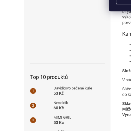
Bady
nasl
biry
vyko
povz
Kam
Slož
Top 10 produktů
V sá
Davídkovo pečené kuře
Sáče
53 Kč
do k
Nesoldík
Skla
60 Kč
Může
Výro
MIMI GRIL
53 Kč