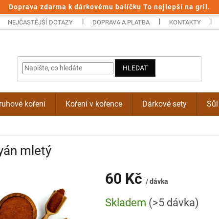
Doprava zdarma k dárkovému balíčku To nejlepší na gril.
NEJČASTĚJŠÍ DOTAZY
DOPRAVA A PLATBA
KONTAKTY
HLEDAT
uhové koření
Koření v kořence
Dárkové sety
Sůl
yán mletý
60 Kč
/ dávka
Měrná
Skladem
(>5 dávka)
cena: