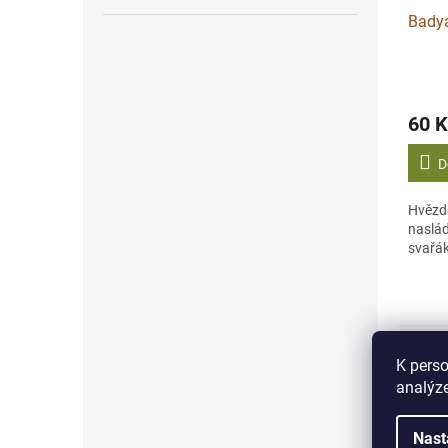
Badyá
60 K
D
Hvězd
naslád
svařák
Popi
K perso
analýze
Det
Nast