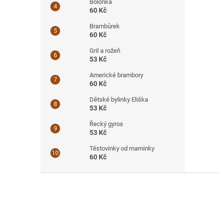
Boloňka
60 Kč
Brambůrek
60 Kč
Gril a rožeň
53 Kč
Americké brambory
60 Kč
Dětské bylinky Eliška
53 Kč
Řecký gyros
53 Kč
Těstovinky od maminky
60 Kč
Z
á
p
a