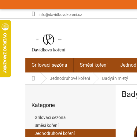
Přejít
na
obsah
info@davidkovokoreni.cz
Grilovací sezóna
Směsi koření
Jednodr
Domů
Jednodruhové koření
Badyán mletý
P
Bad
o
Přeskočit
s
Kategorie
kategorie
t
r
Grilovací sezóna
a
Směsi koření
n
Jednodruhové koření
n