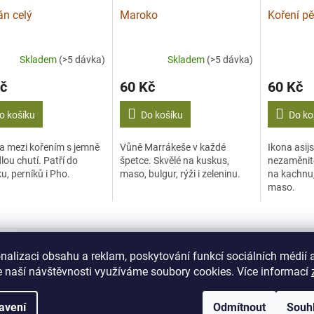
n celý
Maroko
Koření pě
Skladem
(>5 dávka)
Skladem
(>5 dávka)
č
60 Kč
60 Kč
o košíku
Do košíku
Do ko
a mezi kořením s jemně
Vůně Marrákeše v každé
Ikona asij
lou chutí. Patří do
špetce. Skvělé na kuskus,
nezaměnite
u, perníků i Pho.
maso, bulgur, rýži i zeleninu.
na kachnu,
maso.
s
Diskuze
nalizaci obsahu a reklam, poskytování funkcí sociálních médií 
 naší návštěvnosti využíváme soubory cookies. Více informací
ailní popis produktu
avení
Odmítnout
Souh