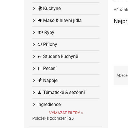
í
🌍 Kuchyně
p
Ať už h
a
🥩 Maso & hlavní jídla
Nejpr
n
e
🐟 Ryby
l
🥔 Přílohy
🥗 Studená kuchyně
Ř
🍞 Pečení
a
Abece
🍹 Nápoje
z
e
🎄 Tématické & sezónní
V
n
ý
í
Ingredience
p
p
i
r
VYMAZAT FILTRY
s
o
Položek k zobrazení:
25
p
d