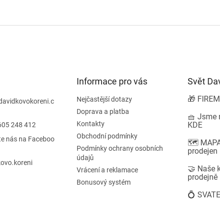
í
n
p
í
r
v
k
y
v
ý
p
Informace pro vás
Svět Da
i
s
🎁 FIREM
Nejčastější dotazy
davidkovokoreni.c
u
Doprava a platba
🧺 Jsme n
Kontakty
KDE
605 248 412
Obchodní podmínky
te nás na Faceboo
🗺️ MAPA
Podmínky ochrany osobních
prodejen
údajů
ovo.koreni
🤝 Naše k
Vrácení a reklamace
prodejně
Bonusový systém
💍 SVATE