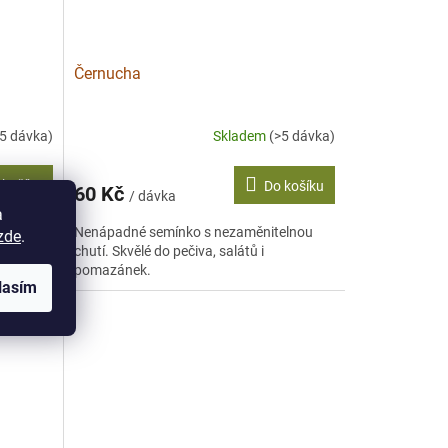
Černucha
>5 dávka)
Skladem
(>5 dávka)
 košíku
Do košíku
60 Kč
/ dávka
a
sku.
Nenápadné semínko s nezaměnitelnou
zde
.
d.
chutí. Skvělé do pečiva, salátů i
pomazánek.
lasím