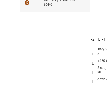
Těstovinky od maminky
60 Kč
Z
á
p
a
t
Kontakt
í
info
@
z
+420 
Sleduj
ku
davidk