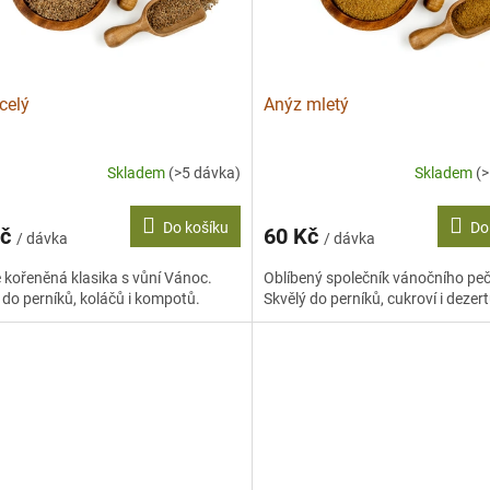
celý
Anýz mletý
Skladem
(>5 dávka)
Skladem
(
Do košíku
Do
Kč
60 Kč
/ dávka
/ dávka
 kořeněná klasika s vůní Vánoc.
Oblíbený společník vánočního peč
 do perníků, koláčů i kompotů.
Skvělý do perníků, cukroví i dezert