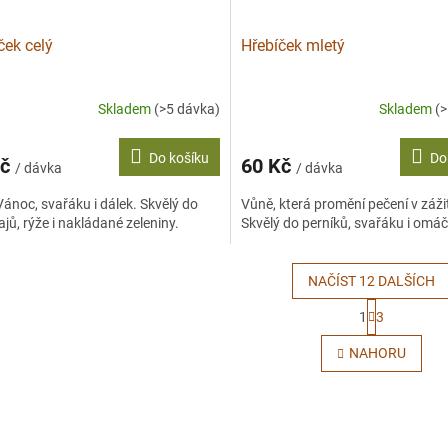
ček celý
Hřebíček mletý
Skladem
(>5 dávka)
Skladem
(
Do košíku
Do
Kč
60 Kč
/ dávka
/ dávka
ánoc, svařáku i dálek. Skvělý do
Vůně, která promění pečení v záži
ajů, rýže i nakládané zeleniny.
Skvělý do perníků, svařáku i omáč
NAČÍST 12 DALŠÍCH
S
1
3
t
O
r
v
NAHORU
á
l
n
á
k
d
o
a
v
c
á