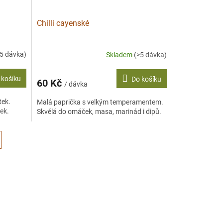
Chilli cayenské
>5 dávka)
Skladem
(>5 dávka)
 košíku
Do košíku
60 Kč
/ dávka
tek.
Malá paprička s velkým temperamentem.
ek.
Skvělá do omáček, masa, marinád i dipů.