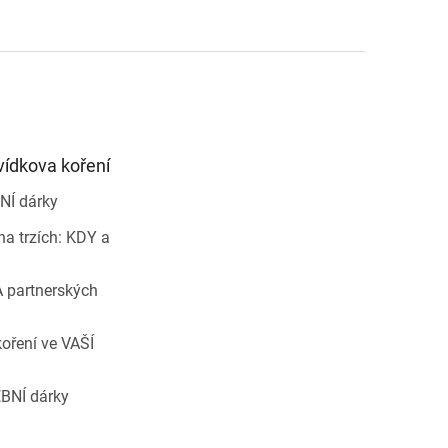
vídkova koření
NÍ dárky
a trzích: KDY a
 partnerských
oření ve VAŠÍ
BNÍ dárky