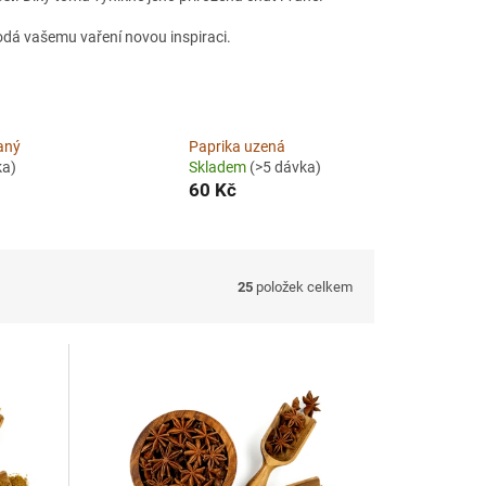
odá vašemu vaření novou inspiraci.
aný
Paprika uzená
ka)
Skladem
(>5 dávka)
60 Kč
25
položek celkem