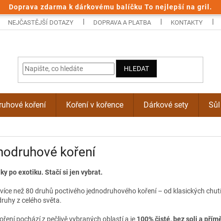
Doprava zdarma k dárkovému balíčku To nejlepší na gril.
NEJČASTĚJŠÍ DOTAZY
DOPRAVA A PLATBA
KONTAKTY
HLEDAT
uhové koření
Koření v kořence
Dárkové sety
Sůl
nodruhové koření
ky po exotiku. Stačí si jen vybrat.
 více než 80 druhů poctivého jednodruhového koření – od klasických chutí
ruhy z celého světa.
ření pochází z pečlivě vybraných oblastí a je
100% čisté, bez soli a přím