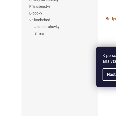
Příslušenství
E-booky
Bady
Velkoobchod
Jednodruhovky
Směsi
60 
K perso
Vůně V
analýze
do per
Nast