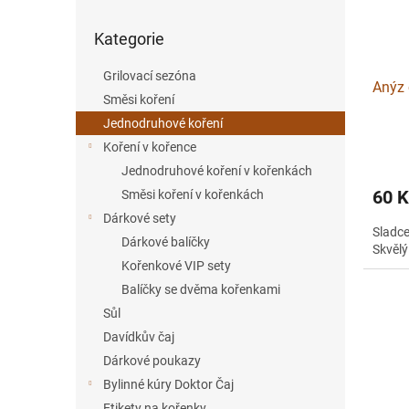
r
u
Přeskočit
o
k
Kategorie
kategorie
d
t
u
ů
Grilovací sezóna
Anýz 
k
Směsi koření
t
Jednodruhové koření
ů
Koření v kořence
Jednodruhové koření v kořenkách
60 
Směsi koření v kořenkách
Dárkové sety
Sladce
Dárkové balíčky
Skvělý
Kořenkové VIP sety
Balíčky se dvěma kořenkami
Sůl
Davídkův čaj
Dárkové poukazy
Bylinné kúry Doktor Čaj
Etikety na kořenky