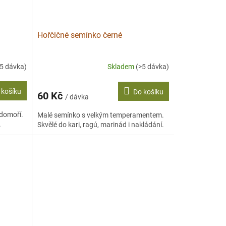
Hořčičné semínko černé
>5 dávka)
Skladem
(>5 dávka)
 košíku
Do košíku
60 Kč
/ dávka
edomoří.
Malé semínko s velkým temperamentem.
.
Skvělé do kari, ragú, marinád i nakládání.