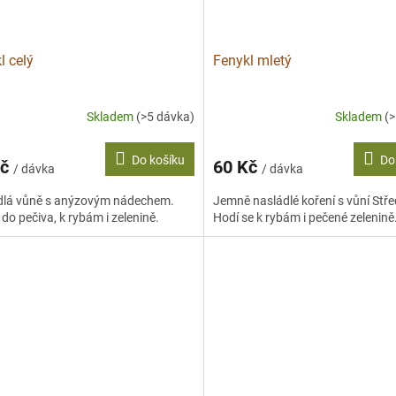
l celý
Fenykl mletý
Skladem
(>5 dávka)
Skladem
(
Do košíku
Do
Kč
60 Kč
/ dávka
/ dávka
dlá vůně s anýzovým nádechem.
Jemně nasládlé koření s vůní Stř
 do pečiva, k rybám i zelenině.
Hodí se k rybám i pečené zelenině