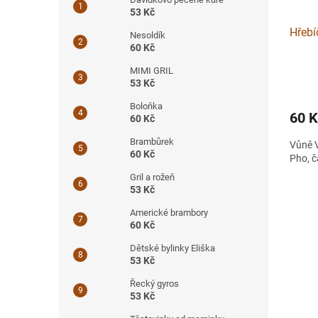
53 Kč
Hřebí
Nesoldík
60 Kč
MIMI GRIL
53 Kč
Boloňka
60 
60 Kč
Brambůrek
Vůně V
60 Kč
Pho, č
Gril a rožeň
53 Kč
Americké brambory
60 Kč
Dětské bylinky Eliška
53 Kč
Řecký gyros
53 Kč