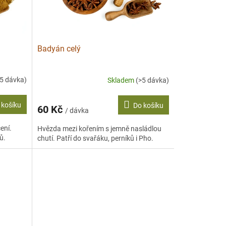
Badyán celý
>5 dávka)
Skladem
(>5 dávka)
 košíku
Do košíku
60 Kč
/ dávka
ení.
Hvězda mezi kořením s jemně nasládlou
ů.
chutí. Patří do svařáku, perníků i Pho.