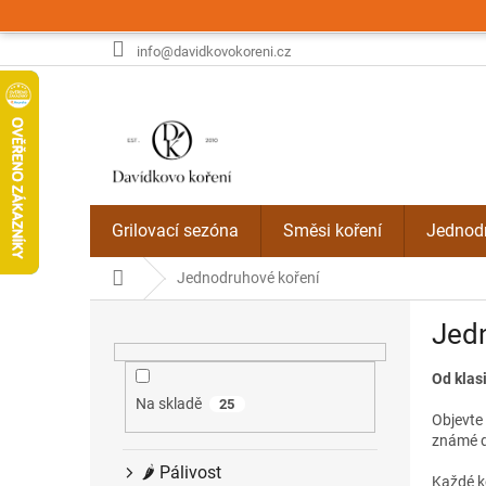
Přejít
na
obsah
info@davidkovokoreni.cz
Grilovací sezóna
Směsi koření
Jednodr
Domů
Jednodruhové koření
P
Jed
o
s
Od klasi
t
r
Na skladě
25
Objevte
a
známé d
n
🌶️ Pálivost
n
Každé ko