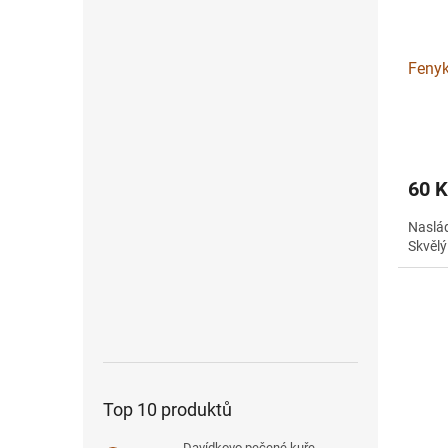
Fenyk
60 
Naslá
Skvělý
Top 10 produktů
Davídkovo pečené kuře