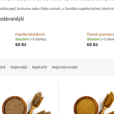
ledáte pepř, kurkumu nebo třeba sumah, u Davídka najdete koření, které d
odávanější
Paprika lahůdková
Česnek granulov
Skladem
(>5 dávka)
Skladem
(>5 dáv
60 Kč
60 Kč
dně
Nejlevnější
Nejdražší
Nejprodávanější