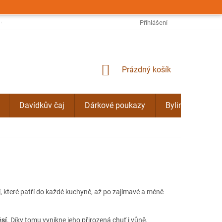
OBCHODNÍ PODMÍNKY
PODMÍNKY OCHRANY OSOBNÍCH ÚDAJŮ
Přihlášení
NÁKUPNÍ
Prázdný košík
KOŠÍK
Davídkův čaj
Dárkové poukazy
Bylinné kúry Do
, které patří do každé kuchyně, až po zajímavé a méně
ěsí
. Díky tomu vynikne jeho přirozená chuť i vůně.