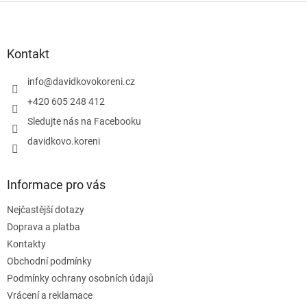
Z
á
p
a
Kontakt
t
í
info
@
davidkovokoreni.cz
+420 605 248 412
Sledujte nás na Facebooku
davidkovo.koreni
Informace pro vás
Nejčastější dotazy
Doprava a platba
Kontakty
Obchodní podmínky
Podmínky ochrany osobních údajů
Vrácení a reklamace