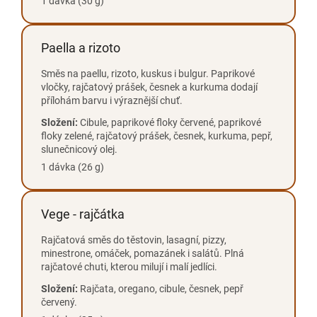
1 dávka (30 g)
Paella a rizoto
Směs na paellu, rizoto, kuskus i bulgur. Paprikové
vločky, rajčatový prášek, česnek a kurkuma dodají
přílohám barvu i výraznější chuť.
Složení:
Cibule, paprikové floky červené, paprikové
floky zelené, rajčatový prášek, česnek, kurkuma, pepř,
slunečnicový olej.
1 dávka (26 g)
Vege - rajčátka
Rajčatová směs do těstovin, lasagní, pizzy,
minestrone, omáček, pomazánek i salátů. Plná
rajčatové chuti, kterou milují i malí jedlíci.
Složení:
Rajčata, oregano, cibule, česnek, pepř
červený.