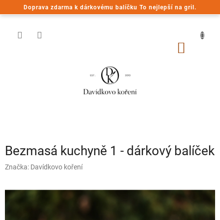
Přejít
Doprava zdarma k dárkovému balíčku To nejlepší na gril.
na
obsah
NÁKUP
KOŠÍK
Bezmasá kuchyně 1 - dárkový balíček
Značka:
Davídkovo koření