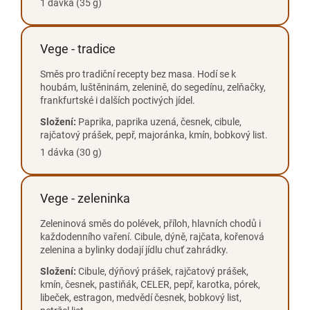
1 dávka (35 g)
Vege - tradice
Směs pro tradiční recepty bez masa. Hodí se k
houbám, luštěninám, zelenině, do segedínu, zelňačky,
frankfurtské i dalších poctivých jídel.
Složení:
Paprika, paprika uzená, česnek, cibule,
rajčatový prášek, pepř, majoránka, kmín, bobkový list.
1 dávka (30 g)
Vege - zeleninka
Zeleninová směs do polévek, příloh, hlavních chodů i
každodenního vaření. Cibule, dýně, rajčata, kořenová
zelenina a bylinky dodají jídlu chuť zahrádky.
Složení:
Cibule, dýňový prášek, rajčatový prášek,
kmín, česnek, pastiňák, CELER, pepř, karotka, pórek,
libeček, estragon, medvědí česnek, bobkový list,