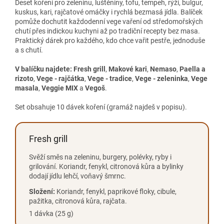
Deset koření pro zeleninu, luštěniny, tofu, tempeh, rýži, bulgur,
kuskus, kari, rajčatové omáčky i rychlá bezmasá jídla. Balíček
pomůže dochutit každodenní vege vaření od středomořských
chutí přes indickou kuchyni až po tradiční recepty bez masa.
Praktický dárek pro každého, kdo chce vařit pestře, jednoduše
a s chutí.
V balíčku najdete:
Fresh grill
,
Makové kari
,
Nemaso
,
Paella a
rizoto
,
Vege - rajčátka
,
Vege - tradice
,
Vege - zeleninka
,
Vege
masala
,
Veggie MIX
a
Vegoš
.
Set obsahuje 10 dávek koření (gramáž najdeš v popisu).
Fresh grill
Svěží směs na zeleninu, burgery, polévky, ryby i
grilování. Koriandr, fenykl, citronová kůra a bylinky
dodají jídlu lehčí, voňavý šmrnc.
Složení:
Koriandr, fenykl, paprikové floky, cibule,
pažitka, citronová kůra, rajčata.
1 dávka (25 g)