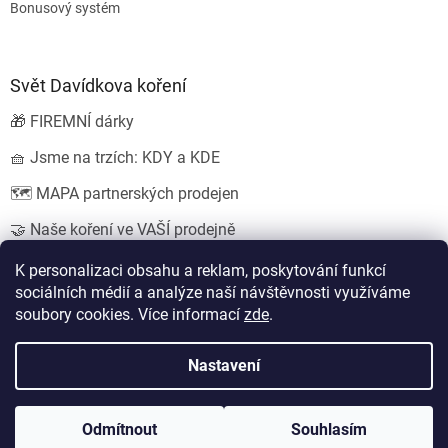
Bonusový systém
Svět Davídkova koření
🎁 FIREMNÍ dárky
🧺 Jsme na trzích: KDY a KDE
🗺️ MAPA partnerských prodejen
🤝 Naše koření ve VAŠÍ prodejně
💍 SVATEBNÍ dárky
K personalizaci obsahu a reklam, poskytování funkcí
sociálních médií a analýze naší návštěvnosti využíváme
soubory cookies. Více informací
zde
.
Vytvořil Shoptet
Nastavení
Copyright 2026
Koření od Davídka s.r.o.
. Všechna práva
Odmítnout
Souhlasím
vyhrazena.
Upravit nastavení cookies