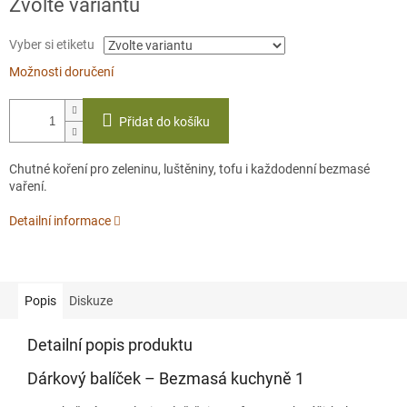
Zvolte variantu
cena:
Vyber si etiketu
Možnosti doručení
Přidat do košíku
Chutné koření pro zeleninu, luštěniny, tofu i každodenní bezmasé
vaření.
Detailní informace
Popis
Diskuze
Detailní popis produktu
Dárkový balíček – Bezmasá kuchyně 1