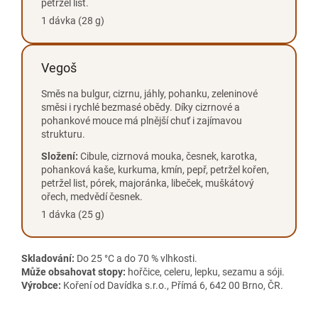
petržel list.
1 dávka (28 g)
Vegoš
Směs na bulgur, cizrnu, jáhly, pohanku, zeleninové
směsi i rychlé bezmasé obědy. Díky cizrnové a
pohankové mouce má plnější chuť i zajímavou
strukturu.
Složení:
Cibule, cizrnová mouka, česnek, karotka,
pohanková kaše, kurkuma, kmín, pepř, petržel kořen,
petržel list, pórek, majoránka, libeček, muškátový
ořech, medvědí česnek.
1 dávka (25 g)
Skladování:
Do 25 °C a do 70 % vlhkosti.
Může obsahovat stopy:
hořčice, celeru, lepku, sezamu a sóji.
Výrobce:
Koření od Davídka s.r.o., Přímá 6, 642 00 Brno, ČR.