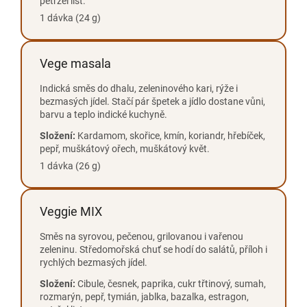
petržel list.
1 dávka (24 g)
Vege masala
Indická směs do dhalu, zeleninového kari, rýže i
bezmasých jídel. Stačí pár špetek a jídlo dostane vůni,
barvu a teplo indické kuchyně.
Složení:
Kardamom, skořice, kmín, koriandr, hřebíček,
pepř, muškátový ořech, muškátový květ.
1 dávka (26 g)
Veggie MIX
Směs na syrovou, pečenou, grilovanou i vařenou
zeleninu. Středomořská chuť se hodí do salátů, příloh i
rychlých bezmasých jídel.
Složení:
Cibule, česnek, paprika, cukr třtinový, sumah,
rozmarýn, pepř, tymián, jablka, bazalka, estragon,