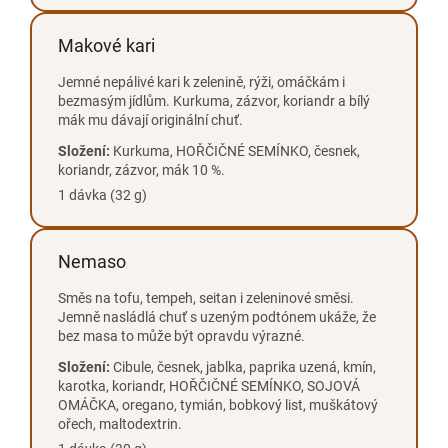
Makové kari
Jemné nepálivé kari k zelenině, rýži, omáčkám i
bezmasým jídlům. Kurkuma, zázvor, koriandr a bílý
mák mu dávají originální chuť.
Složení:
Kurkuma, HOŘČIČNÉ SEMÍNKO, česnek,
koriandr, zázvor, mák 10 %.
1 dávka (32 g)
Nemaso
Směs na tofu, tempeh, seitan i zeleninové směsi.
Jemně nasládlá chuť s uzeným podtónem ukáže, že
bez masa to může být opravdu výrazné.
Složení:
Cibule, česnek, jablka, paprika uzená, kmín,
karotka, koriandr, HOŘČIČNÉ SEMÍNKO, SOJOVÁ
OMÁČKA, oregano, tymián, bobkový list, muškátový
ořech, maltodextrin.