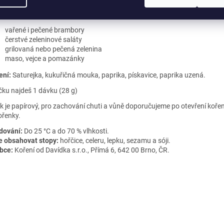
 se hodí nejvíc
vařené i pečené brambory
čerstvé zeleninové saláty
grilovaná nebo pečená zelenina
maso, vejce a pomazánky
ení:
Saturejka, kukuřičná mouka, paprika, pískavice, paprika uzená.
čku najdeš 1 dávku (28 g)
k je papírový, pro zachování chuti a vůně doporučujeme po otevření koře
ořenky.
dování:
Do 25 °C a do 70 % vlhkosti.
 obsahovat stopy:
hořčice, celeru, lepku, sezamu a sóji.
bce:
Koření od Davídka s.r.o., Přímá 6, 642 00 Brno, ČR.