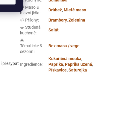
🥩 Maso &
Drůbež
,
Mleté maso
hlavní jídla
:
🥔 Přílohy
:
Brambory
,
Zelenina
🥗 Studená
Salát
kuchyně
:
🎄
Tématické &
Bez masa / vege
sezónní
:
Kukuřičná mouka
,
ní přesypat
Ingredience
:
Paprika
,
Paprika uzená
,
Pískavice
,
Saturejka