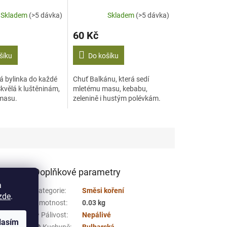
Skladem
(>5 dávka)
Skladem
(>5 dávka)
60 Kč
šíku
Do košíku
 bylinka do každé
Chuť Balkánu, která sedí
kvělá k luštěninám,
mletému masu, kebabu,
masu.
zelenině i hustým polévkám.
Doplňkové parametry
a
ena sol
Kategorie
:
Směsi koření
zde
.
mitá a má
Hmotnost
:
0.03 kg
imálně
🌶️ Pálivost
:
Nepálivé
lasím
🌍 Kuchyně
:
Bulharská