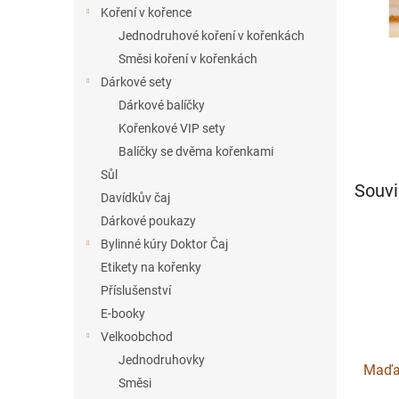
í
Koření v kořence
p
Jednodruhové koření v kořenkách
a
Směsi koření v kořenkách
n
Dárkové sety
e
Dárkové balíčky
l
Kořenkové VIP sety
Balíčky se dvěma kořenkami
Sůl
Souvi
Davídkův čaj
Dárkové poukazy
Bylinné kúry Doktor Čaj
Etikety na kořenky
Příslušenství
E-booky
Velkoobchod
Jednodruhovky
Maďa
Směsi