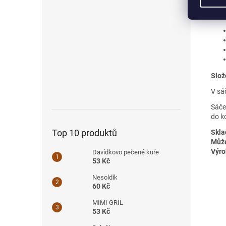
Kam
Slož
V sá
Sáče
do k
Top 10 produktů
Skla
Může
Výro
Davídkovo pečené kuře
53 Kč
Nesoldík
60 Kč
MIMI GRIL
53 Kč