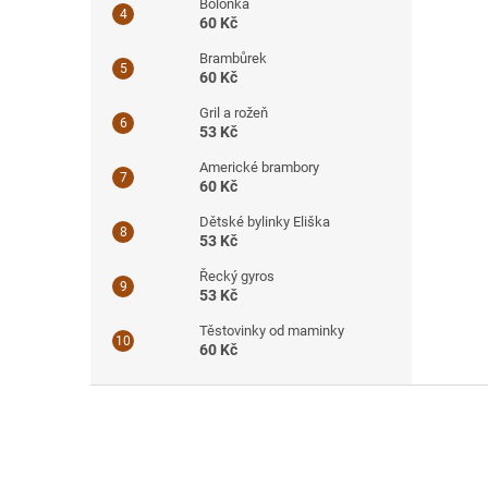
Boloňka
60 Kč
Brambůrek
60 Kč
Gril a rožeň
53 Kč
Americké brambory
60 Kč
Dětské bylinky Eliška
53 Kč
Řecký gyros
53 Kč
Těstovinky od maminky
60 Kč
Z
á
p
a