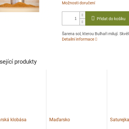
Možnosti doručení
Přidat do košíku
Šarena sol, kterou Bulhaři milují. Skvě
Detailní informace
sející produkty
rská klobása
Maďarsko
Saturejk