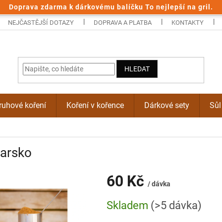
Doprava zdarma k dárkovému balíčku To nejlepší na gril.
NEJČASTĚJŠÍ DOTAZY
DOPRAVA A PLATBA
KONTAKTY
HLEDAT
uhové koření
Koření v kořence
Dárkové sety
Sůl
harsko
60 Kč
/ dávka
Měrná
Skladem
(>5 dávka)
cena: