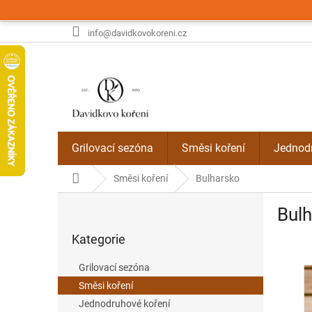
Přejít
na
obsah
info@davidkovokoreni.cz
Grilovací sezóna
Směsi koření
Jednodr
Domů
Směsi koření
Bulharsko
P
Bul
o
Přeskočit
s
Kategorie
kategorie
t
r
Grilovací sezóna
a
Směsi koření
n
Jednodruhové koření
n