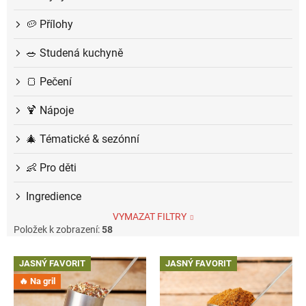
🥔 Přílohy
🥗 Studená kuchyně
🍞 Pečení
🍹 Nápoje
🎄 Tématické & sezónní
👶 Pro děti
Ingredience
VYMAZAT FILTRY
Položek k zobrazení:
58
V
JASNÝ FAVORIT
JASNÝ FAVORIT
ý
🔥 Na gril
p
i