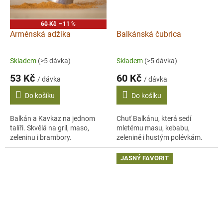
60 Kč
–11 %
Arménská adžika
Balkánská čubrica
Skladem
(>5 dávka)
Skladem
(>5 dávka)
53 Kč
60 Kč
/ dávka
/ dávka
Do košíku
Do košíku
Balkán a Kavkaz na jednom
Chuť Balkánu, která sedí
talíři. Skvělá na gril, maso,
mletému masu, kebabu,
zeleninu i brambory.
zelenině i hustým polévkám.
JASNÝ FAVORIT