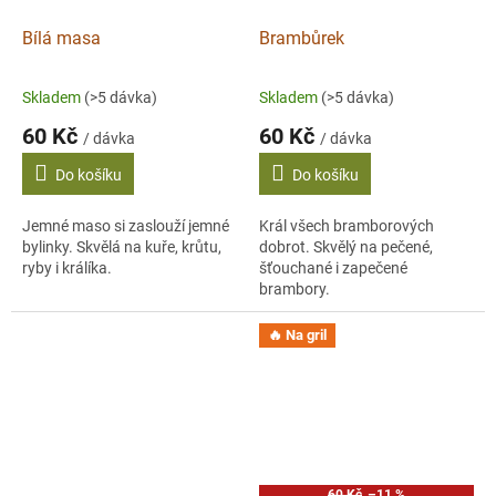
Bílá masa
Brambůrek
Skladem
(>5 dávka)
Skladem
(>5 dávka)
60 Kč
60 Kč
/ dávka
/ dávka
Do košíku
Do košíku
Jemné maso si zaslouží jemné
Král všech bramborových
bylinky. Skvělá na kuře, krůtu,
dobrot. Skvělý na pečené,
ryby i králíka.
šťouchané i zapečené
brambory.
🔥 Na gril
60 Kč
–11 %