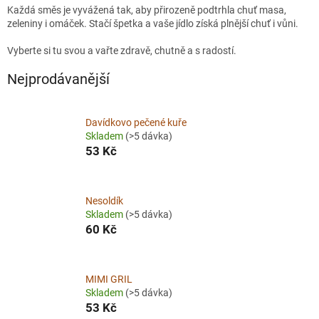
Každá směs je vyvážená tak, aby přirozeně podtrhla chuť masa,
zeleniny i omáček. Stačí špetka a vaše jídlo získá plnější chuť i vůni.
Vyberte si tu svou a vařte zdravě, chutně a s radostí.
Nejprodávanější
Davídkovo pečené kuře
Skladem
(>5 dávka)
53 Kč
Nesoldík
Skladem
(>5 dávka)
60 Kč
MIMI GRIL
Skladem
(>5 dávka)
53 Kč