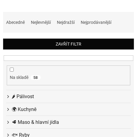
Ř
a
Abecedně
Nejlevnější
Nejdražší
Nejprodávanější
z
e
n
ZAVŘÍT FILTR
í
p
r
o
d
Na skladě
58
u
k
t
🌶️ Pálivost
ů
🌍 Kuchyně
🥩 Maso & hlavní jídla
🐟 Ryby