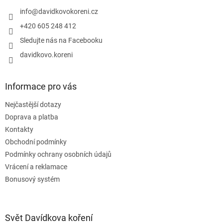
t
v
í
info
@
davidkovokoreni.cz
k
y
+420 605 248 412
v
Sledujte nás na Facebooku
ý
p
davidkovo.koreni
i
s
u
Informace pro vás
Nejčastější dotazy
Doprava a platba
Kontakty
Obchodní podmínky
Podmínky ochrany osobních údajů
Vrácení a reklamace
Bonusový systém
Svět Davídkova koření