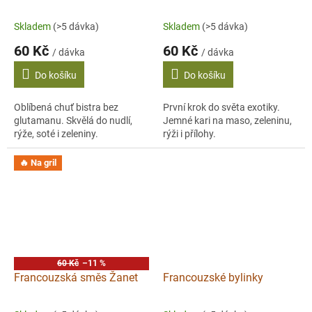
Skladem
(>5 dávka)
Skladem
(>5 dávka)
60 Kč
60 Kč
/ dávka
/ dávka
Do košíku
Do košíku
Oblíbená chuť bistra bez
První krok do světa exotiky.
glutamanu. Skvělá do nudlí,
Jemné kari na maso, zeleninu,
rýže, soté i zeleniny.
rýži i přílohy.
🔥 Na gril
60 Kč
–11 %
Francouzská směs Žanet
Francouzské bylinky