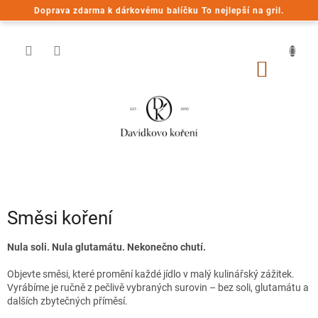
Přejít
Doprava zdarma k dárkovému balíčku To nejlepší na gril.
na
obsah
NÁKUP
KOŠÍK
Směsi koření
Nula soli. Nula glutamátu. Nekonečno chutí.
Objevte směsi, které promění každé jídlo v malý kulinářský zážitek.
Vyrábíme je ručně z pečlivě vybraných surovin – bez soli, glutamátu a
dalších zbytečných příměsí.