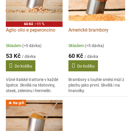
s
p
r
o
60 Kč
–11 %
d
Aglio olio e peperoncino
Americké brambory
u
k
Skladem
(>5 dávka)
Skladem
(>5 dávka)
t
53 Kč
60 Kč
ů
/ dávka
/ dávka
Do košíku
Do košíku
Vůně italské trattorie v každé
Brambory s touhle směsí mizí z
špetce. Skvělá na těstoviny,
plechu jako první. Skvělá i na
steak, zeleninu i hermelín.
hranolky.
🔥 Na gril