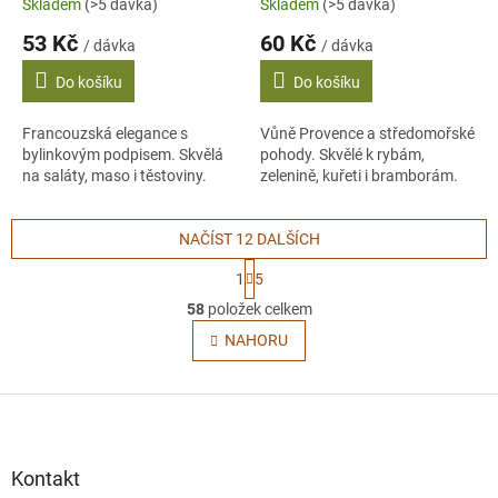
Skladem
(>5 dávka)
Skladem
(>5 dávka)
53 Kč
60 Kč
/ dávka
/ dávka
Do košíku
Do košíku
Francouzská elegance s
Vůně Provence a středomořské
bylinkovým podpisem. Skvělá
pohody. Skvělé k rybám,
na saláty, maso i těstoviny.
zelenině, kuřeti i bramborám.
NAČÍST 12 DALŠÍCH
S
1
5
t
O
r
58
položek celkem
v
á
l
NAHORU
n
á
k
o
d
v
Z
a
á
c
á
n
í
p
í
p
a
Kontakt
r