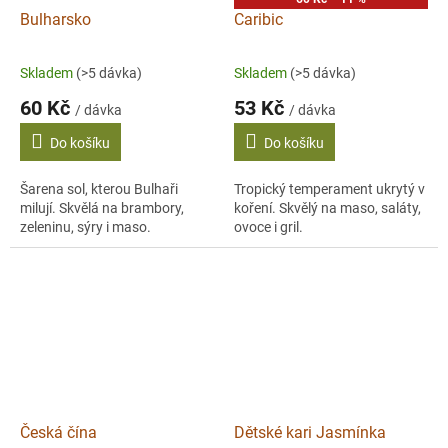
Bulharsko
Caribic
Skladem
(>5 dávka)
Skladem
(>5 dávka)
60 Kč
53 Kč
/ dávka
/ dávka
Do košíku
Do košíku
Šarena sol, kterou Bulhaři
Tropický temperament ukrytý v
milují. Skvělá na brambory,
koření. Skvělý na maso, saláty,
zeleninu, sýry i maso.
ovoce i gril.
Česká čína
Dětské kari Jasmínka