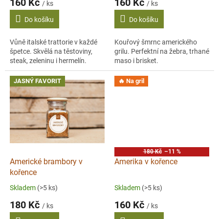
160 Kč
160 Kč
ů
/ ks
/ ks
Do košíku
Do košíku
Vůně italské trattorie v každé
Kouřový šmrnc amerického
špetce. Skvělá na těstoviny,
grilu. Perfektní na žebra, trhané
steak, zeleninu i hermelín.
maso i brisket.
JASNÝ FAVORIT
🔥 Na gril
180 Kč
–11 %
Americké brambory v
Amerika v kořence
kořence
Skladem
(>5 ks)
Skladem
(>5 ks)
180 Kč
160 Kč
/ ks
/ ks