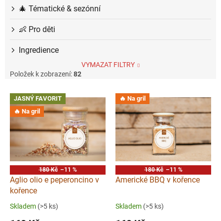
🎄 Tématické & sezónní
👶 Pro děti
Ingredience
VYMAZAT FILTRY
Položek k zobrazení:
82
V
JASNÝ FAVORIT
🔥 Na gril
ý
🔥 Na gril
p
i
s
p
r
o
180 Kč
–11 %
180 Kč
–11 %
d
Aglio olio e peperoncino v
Americké BBQ v kořence
u
kořence
k
Skladem
(>5 ks)
Skladem
(>5 ks)
t