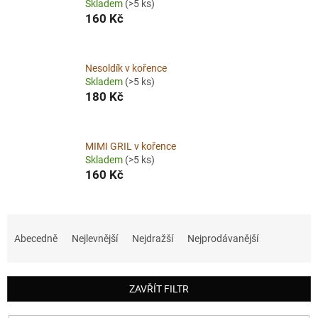
Skladem
(>5 ks)
160 Kč
Nesoldík v kořence
Skladem
(>5 ks)
180 Kč
MIMI GRIL v kořence
Skladem
(>5 ks)
160 Kč
Ř
a
Abecedně
Nejlevnější
Nejdražší
Nejprodávanější
z
e
n
ZAVŘÍT FILTR
í
p