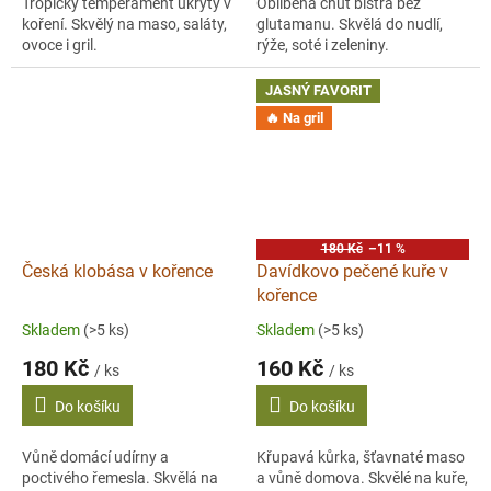
Tropický temperament ukrytý v
Oblíbená chuť bistra bez
koření. Skvělý na maso, saláty,
glutamanu. Skvělá do nudlí,
ovoce i gril.
rýže, soté i zeleniny.
JASNÝ FAVORIT
🔥 Na gril
180 Kč
–11 %
Česká klobása v kořence
Davídkovo pečené kuře v
kořence
Skladem
(>5 ks)
Skladem
(>5 ks)
180 Kč
160 Kč
/ ks
/ ks
Do košíku
Do košíku
Vůně domácí udírny a
Křupavá kůrka, šťavnaté maso
poctivého řemesla. Skvělá na
a vůně domova. Skvělé na kuře,