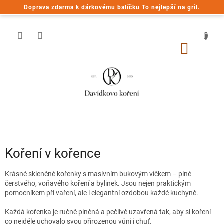
Přejít
Doprava zdarma k dárkovému balíčku To nejlepší na gril.
na
obsah
NÁKUP
KOŠÍK
Koření v kořence
Krásné skleněné kořenky s masivním bukovým víčkem – plné
čerstvého, voňavého koření a bylinek. Jsou nejen praktickým
pomocníkem při vaření, ale i elegantní ozdobou každé kuchyně.
Každá kořenka je ručně plněná a pečlivě uzavřená tak, aby si koření
co nejdéle uchovalo svou přirozenou vůni i chuť.