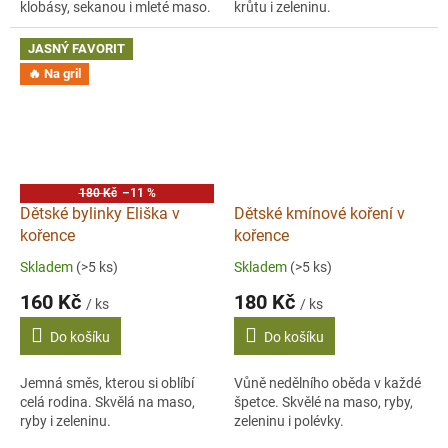
klobásy, sekanou i mleté maso.
krůtu i zeleninu.
JASNÝ FAVORIT
🔥 Na gril
180 Kč
–11 %
Dětské bylinky Eliška v
Dětské kmínové koření v
kořence
kořence
Skladem
(>5 ks)
Skladem
(>5 ks)
160 Kč
180 Kč
/ ks
/ ks
Do košíku
Do košíku
Jemná směs, kterou si oblíbí
Vůně nedělního oběda v každé
celá rodina. Skvělá na maso,
špetce. Skvělé na maso, ryby,
ryby i zeleninu.
zeleninu i polévky.