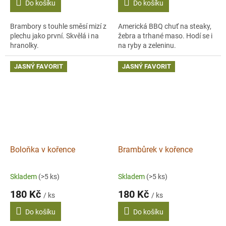
Do košíku
Do košíku
Brambory s touhle směsí mizí z
Americká BBQ chuť na steaky,
plechu jako první. Skvělá i na
žebra a trhané maso. Hodí se i
hranolky.
na ryby a zeleninu.
JASNÝ FAVORIT
JASNÝ FAVORIT
Boloňka v kořence
Brambůrek v kořence
Skladem
(>5 ks)
Skladem
(>5 ks)
180 Kč
180 Kč
/ ks
/ ks
Do košíku
Do košíku