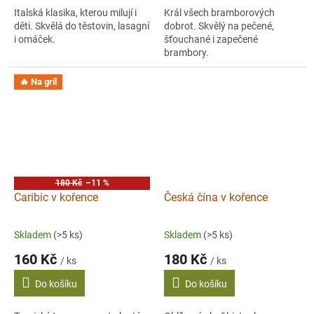
Italská klasika, kterou milují i
Král všech bramborových
děti. Skvělá do těstovin, lasagní
dobrot. Skvělý na pečené,
i omáček.
šťouchané i zapečené
brambory.
🔥 Na gril
180 Kč
–11 %
Caribic v kořence
Česká čína v kořence
Skladem
(>5 ks)
Skladem
(>5 ks)
160 Kč
180 Kč
/ ks
/ ks
Do košíku
Do košíku