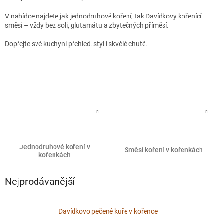
V nabídce najdete jak jednodruhové koření, tak Davídkovy kořenící
směsi – vždy bez soli, glutamátu a zbytečných příměsí.
Dopřejte své kuchyni přehled, styl i skvělé chutě.
Jednodruhové koření v
Směsi koření v kořenkách
kořenkách
Nejprodávanější
Davídkovo pečené kuře v kořence