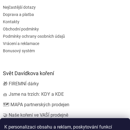
Nejčastější dotazy
Doprava a platba
Kontakty
Obchodní podmínky
Podmínky ochrany osobních údajů
Vrácení a reklamace
Bonusový systém
Svět Davídkova koření
🎁 FIREMNÍ dárky
🧺 Jsme na trzích: KDY a KDE
🗺️ MAPA partnerských prodejen
🤝 Naše koření ve VAŠÍ prodejně
💍 SVATEBNÍ dárky
K personalizaci obsahu a reklam, poskytování funkcí