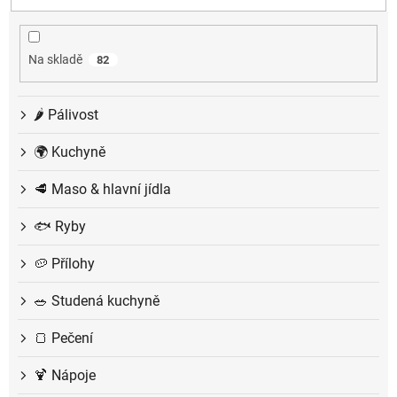
r
o
d
Na skladě
82
u
k
t
🌶️ Pálivost
ů
🌍 Kuchyně
🥩 Maso & hlavní jídla
🐟 Ryby
🥔 Přílohy
🥗 Studená kuchyně
🍞 Pečení
🍹 Nápoje