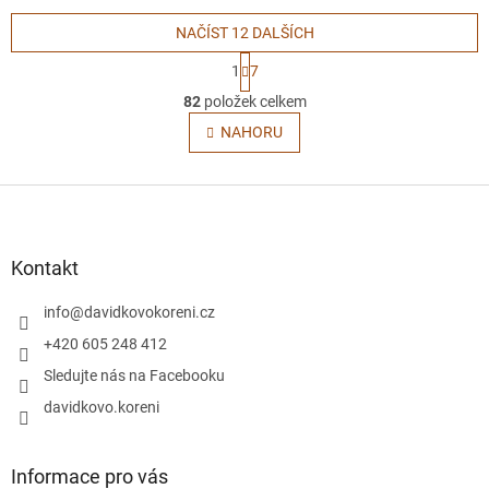
NAČÍST 12 DALŠÍCH
S
1
7
t
O
r
82
položek celkem
v
á
l
NAHORU
n
á
k
o
d
v
Z
a
á
c
á
n
í
p
í
p
a
Kontakt
r
t
v
í
info
@
davidkovokoreni.cz
k
y
+420 605 248 412
v
Sledujte nás na Facebooku
ý
p
davidkovo.koreni
i
s
u
Informace pro vás