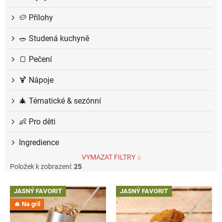
🥔 Přílohy
🥗 Studená kuchyně
🍞 Pečení
🍹 Nápoje
🎄 Tématické & sezónní
👶 Pro děti
Ingredience
VYMAZAT FILTRY
Položek k zobrazení:
25
V
JASNÝ FAVORIT
JASNÝ FAVORIT
ý
🔥 Na gril
p
i