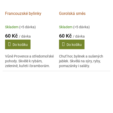
Francouzské bylinky
Gorolská směs
Skladem
(>5 dávka)
Skladem
(>5 dávka)
60 Kč
60 Kč
/ dávka
/ dávka
Do košíku
Do košíku
Vůně Provence a středomořské
Chuť hor, bylinek a sušených
pohody. Skvělé k rybám,
jablek. Skvělá na sýry, ryby,
zelenině, kuřeti i bramborám.
pomazánky i saláty.