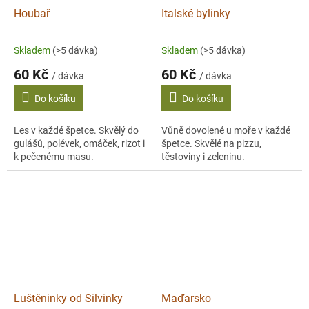
Houbař
Italské bylinky
Skladem
(>5 dávka)
Skladem
(>5 dávka)
60 Kč
60 Kč
/ dávka
/ dávka
Do košíku
Do košíku
Les v každé špetce. Skvělý do
Vůně dovolené u moře v každé
gulášů, polévek, omáček, rizot i
špetce. Skvělé na pizzu,
k pečenému masu.
těstoviny i zeleninu.
Luštěninky od Silvinky
Maďarsko