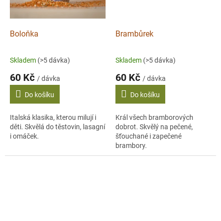
Boloňka
Brambůrek
Skladem
(>5 dávka)
Skladem
(>5 dávka)
60 Kč
60 Kč
/ dávka
/ dávka
Do košíku
Do košíku
Italská klasika, kterou milují i
Král všech bramborových
děti. Skvělá do těstovin, lasagní
dobrot. Skvělý na pečené,
i omáček.
šťouchané i zapečené
brambory.