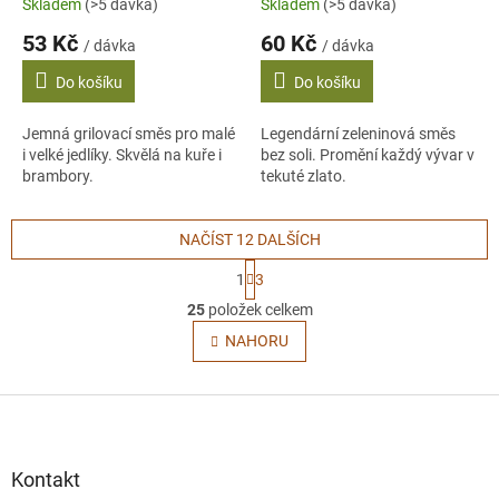
Skladem
(>5 dávka)
Skladem
(>5 dávka)
53 Kč
60 Kč
/ dávka
/ dávka
Do košíku
Do košíku
Jemná grilovací směs pro malé
Legendární zeleninová směs
i velké jedlíky. Skvělá na kuře i
bez soli. Promění každý vývar v
brambory.
tekuté zlato.
NAČÍST 12 DALŠÍCH
S
1
3
t
O
r
25
položek celkem
v
á
l
NAHORU
n
á
k
o
d
v
Z
a
á
c
á
n
í
p
í
p
a
Kontakt
r