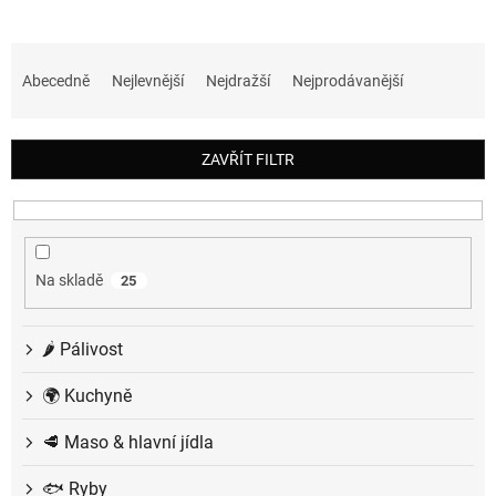
Ř
a
Abecedně
Nejlevnější
Nejdražší
Nejprodávanější
z
e
n
ZAVŘÍT FILTR
í
p
r
o
d
Na skladě
25
u
k
t
🌶️ Pálivost
ů
🌍 Kuchyně
🥩 Maso & hlavní jídla
🐟 Ryby