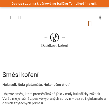
Přejít
Doprava zdarma k dárkovému balíčku To nejlepší na gril.
na
obsah
NÁKUP
KOŠÍK
Směsi koření
Nula soli. Nula glutamátu. Nekonečno chutí.
Objevte směsi, které promění každé jídlo v malý kulinářský zážitek.
Vyrábíme je ručně z pečlivě vybraných surovin – bez soli, glutamátu a
dalších zbytečných příměsí.