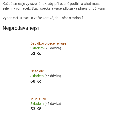
Každá směs je vyvážená tak, aby přirozeně podtrhla chuť masa,
zeleniny i omáček. Stačí špetka a vaše jídlo získá plnější chuť i vůni.
Vyberte si tu svou a vařte zdravě, chutně a s radostí.
Nejprodávanější
Davídkovo pečené kuře
Skladem
(>5 dávka)
53 Kč
Nesoldík
Skladem
(>5 dávka)
60 Kč
MIMI GRIL
Skladem
(>5 dávka)
53 Kč