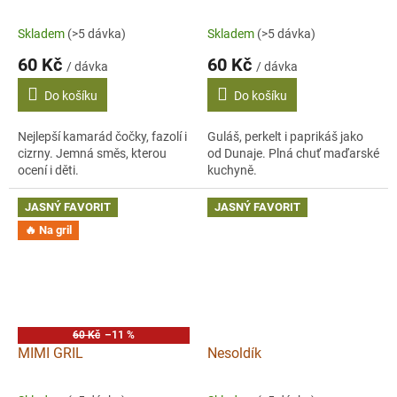
Skladem
(>5 dávka)
Skladem
(>5 dávka)
60 Kč
60 Kč
/ dávka
/ dávka
Do košíku
Do košíku
Nejlepší kamarád čočky, fazolí i
Guláš, perkelt i paprikáš jako
cizrny. Jemná směs, kterou
od Dunaje. Plná chuť maďarské
ocení i děti.
kuchyně.
JASNÝ FAVORIT
JASNÝ FAVORIT
🔥 Na gril
60 Kč
–11 %
MIMI GRIL
Nesoldík