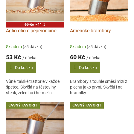
s
p
r
o
60 Kč
–11 %
d
Aglio olio e peperoncino
Americké brambory
u
k
Skladem
(>5 dávka)
Skladem
(>5 dávka)
t
53 Kč
60 Kč
ů
/ dávka
/ dávka
Do košíku
Do košíku
Vůně italské trattorie v každé
Brambory s touhle směsí mizí z
špetce. Skvělá na těstoviny,
plechu jako první. Skvělá i na
steak, zeleninu i hermelín.
hranolky.
JASNÝ FAVORIT
JASNÝ FAVORIT