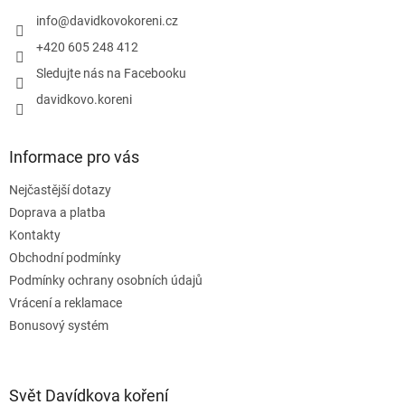
t
v
í
info
@
davidkovokoreni.cz
k
y
+420 605 248 412
v
Sledujte nás na Facebooku
ý
p
davidkovo.koreni
i
s
u
Informace pro vás
Nejčastější dotazy
Doprava a platba
Kontakty
Obchodní podmínky
Podmínky ochrany osobních údajů
Vrácení a reklamace
Bonusový systém
Svět Davídkova koření