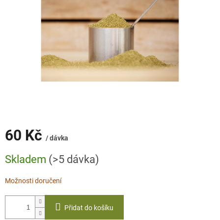
60 Kč
/ dávka
Měrná
Skladem
(>5 dávka)
cena:
Možnosti doručení
Přidat do košíku