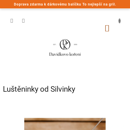
Přejít
Doprava zdarma k dárkovému balíčku To nejlepší na gril.
na
obsah
NÁKUP
KOŠÍK
Luštěninky od Silvinky