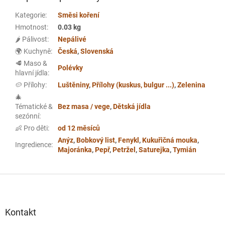
Kategorie
:
Směsi koření
Hmotnost
:
0.03 kg
🌶️ Pálivost
:
Nepálivé
🌍 Kuchyně
:
Česká
,
Slovenská
🥩 Maso &
Polévky
hlavní jídla
:
🥔 Přílohy
:
Luštěniny
,
Přílohy (kuskus, bulgur ...)
,
Zelenina
🎄
Tématické &
Bez masa / vege
,
Dětská jídla
sezónní
:
👶 Pro děti
:
od 12 měsíců
Anýz
,
Bobkový list
,
Fenykl
,
Kukuřičná mouka
,
Ingredience
:
Majoránka
,
Pepř
,
Petržel
,
Saturejka
,
Tymián
Z
á
p
a
Kontakt
t