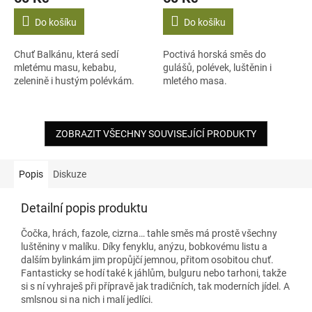
Do košíku
Do košíku
Chuť Balkánu, která sedí
Poctivá horská směs do
mletému masu, kebabu,
gulášů, polévek, luštěnin i
zelenině i hustým polévkám.
mletého masa.
ZOBRAZIT VŠECHNY SOUVISEJÍCÍ PRODUKTY
Popis
Diskuze
Detailní popis produktu
Čočka, hrách, fazole, cizrna… tahle směs má prostě všechny
luštěniny v malíku. Díky fenyklu, anýzu, bobkovému listu a
dalším bylinkám jim propůjčí jemnou, přitom osobitou chuť.
Fantasticky se hodí také k jáhlům, bulguru nebo tarhoni, takže
si s ní vyhraješ při přípravě jak tradičních, tak moderních jídel. A
smlsnou si na nich i malí jedlíci.