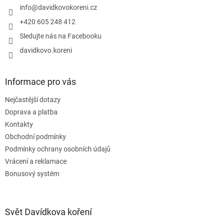
í
info
@
davidkovokoreni.cz
+420 605 248 412
Sledujte nás na Facebooku
davidkovo.koreni
Informace pro vás
Nejčastější dotazy
Doprava a platba
Kontakty
Obchodní podmínky
Podmínky ochrany osobních údajů
Vrácení a reklamace
Bonusový systém
Svět Davídkova koření