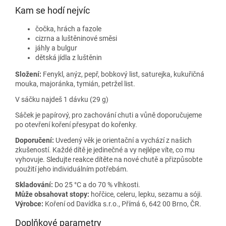
Kam se hodí nejvíc
čočka, hrách a fazole
cizrna a luštěninové směsi
jáhly a bulgur
dětská jídla z luštěnin
Složení:
Fenykl, anýz, pepř, bobkový list, saturejka, kukuřičná
mouka, majoránka, tymián, petržel list.
V sáčku najdeš 1 dávku (29 g)
Sáček je papírový, pro zachování chuti a vůně doporučujeme
po otevření koření přesypat do kořenky.
Doporučení:
Uvedený věk je orientační a vychází z našich
zkušeností. Každé dítě je jedinečné a vy nejlépe víte, co mu
vyhovuje. Sledujte reakce dítěte na nové chutě a přizpůsobte
použití jeho individuálním potřebám.
Skladování:
Do 25 °C a do 70 % vlhkosti.
Může obsahovat stopy:
hořčice, celeru, lepku, sezamu a sóji.
Výrobce:
Koření od Davídka s.r.o., Přímá 6, 642 00 Brno, ČR.
Doplňkové parametry