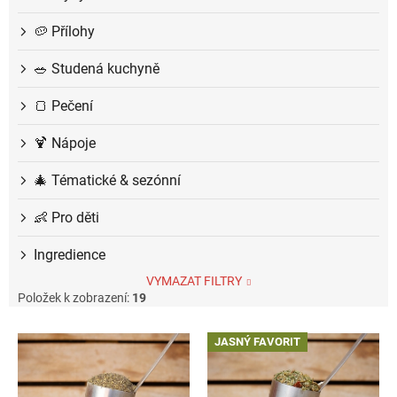
🥔 Přílohy
🥗 Studená kuchyně
🍞 Pečení
🍹 Nápoje
🎄 Tématické & sezónní
👶 Pro děti
Ingredience
VYMAZAT FILTRY
Položek k zobrazení:
19
V
JASNÝ FAVORIT
ý
p
i