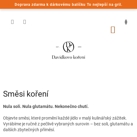
Přejít
Doprava zdarma k dárkovému balíčku To nejlepší na gril.
na
obsah
NÁKUP
KOŠÍK
Směsi koření
Nula soli. Nula glutamátu. Nekonečno chutí.
Objevte směsi, které promění každé jídlo v malý kulinářský zážitek.
Vyrábíme je ručně z pečlivě vybraných surovin – bez soli, glutamátu a
dalších zbytečných příměsí.