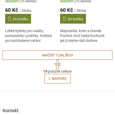
Skladem
(>5 dávka)
Skladem
(>5 dávka)
60 Kč
60 Kč
/ dávka
/ dávka
Do košíku
Do košíku
Lehké bylinky pro saláty,
Majoránka, kmín a česnek.
pomazánky i polévky. Svěžest
Poctivá chuť české kuchyně,
pro každodenní vaření.
jak ji máme rádi dodnes.
NAČÍST 7 DALŠÍCH
S
1
2
t
O
r
19
položek celkem
v
á
l
NAHORU
n
á
k
o
d
v
Z
a
á
c
á
n
í
p
í
p
a
Kontakt
r