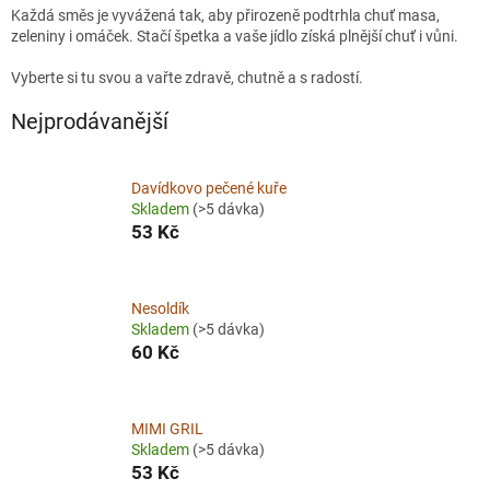
Každá směs je vyvážená tak, aby přirozeně podtrhla chuť masa,
zeleniny i omáček. Stačí špetka a vaše jídlo získá plnější chuť i vůni.
Vyberte si tu svou a vařte zdravě, chutně a s radostí.
Nejprodávanější
Davídkovo pečené kuře
Skladem
(>5 dávka)
53 Kč
Nesoldík
Skladem
(>5 dávka)
60 Kč
MIMI GRIL
Skladem
(>5 dávka)
53 Kč