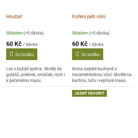
Houbař
Koření pěti vůní
Skladem
(>5 dávka)
Skladem
(>5 dávka)
60 Kč
60 Kč
/ dávka
/ dávka
Do košíku
Do košíku
Les v každé špetce. Skvělý do
Ikona asijské kuchyně s
gulášů, polévek, omáček, rizot i
nezaměnitelnou vůní. Skvělé na
k pečenému masu.
kachnu, tofu i vepřové maso.
JASNÝ FAVORIT