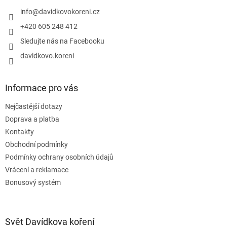
t
v
í
info
@
davidkovokoreni.cz
k
y
+420 605 248 412
v
Sledujte nás na Facebooku
ý
p
davidkovo.koreni
i
s
u
Informace pro vás
Nejčastější dotazy
Doprava a platba
Kontakty
Obchodní podmínky
Podmínky ochrany osobních údajů
Vrácení a reklamace
Bonusový systém
Svět Davídkova koření