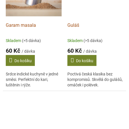
Garam masala
Guláš
Skladem
(>5 dávka)
Skladem
(>5 dávka)
60 Kč
60 Kč
/ dávka
/ dávka
Do košíku
Do košíku
Srdce indické kuchyně v jedné
Poctivá česká klasika bez
směsi. Perfektní do kari,
kompromisů. Skvělá do gulášů,
luštěnin i rýže.
omáček i polévek.