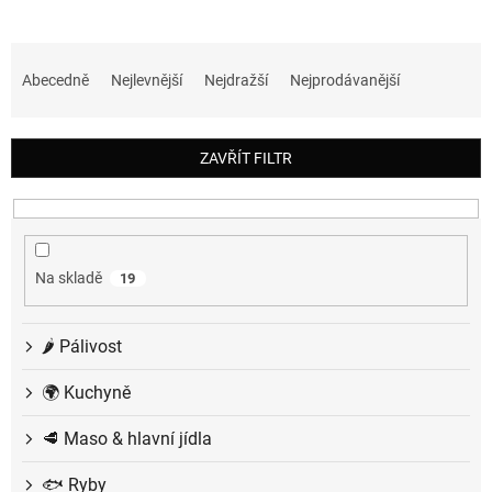
Ř
a
Abecedně
Nejlevnější
Nejdražší
Nejprodávanější
z
e
n
ZAVŘÍT FILTR
í
p
r
o
d
Na skladě
19
u
k
t
🌶️ Pálivost
ů
🌍 Kuchyně
🥩 Maso & hlavní jídla
🐟 Ryby