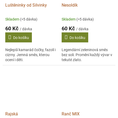
Luštěninky od Silvinky
Nesoldík
Skladem
(>5 dávka)
Skladem
(>5 dávka)
60 Kč
60 Kč
/ dávka
/ dávka
Do košíku
Do košíku
Nejlepší kamarád čočky, fazolí i
Legendární zeleninová směs
cizrny. Jemná směs, kterou
bez soli. Promění každý vývar v
ocení i děti.
tekuté zlato.
Rajská
Ranč MIX