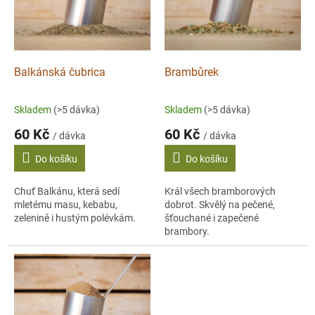
s
p
r
o
d
Balkánská čubrica
Brambůrek
u
k
Skladem
(>5 dávka)
Skladem
(>5 dávka)
t
60 Kč
60 Kč
ů
/ dávka
/ dávka
Do košíku
Do košíku
Chuť Balkánu, která sedí
Král všech bramborových
mletému masu, kebabu,
dobrot. Skvělý na pečené,
zelenině i hustým polévkám.
šťouchané i zapečené
brambory.