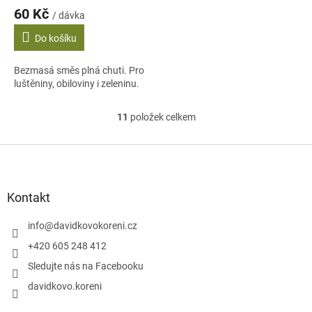
60 Kč
/ dávka
Do košíku
Bezmasá směs plná chuti. Pro
luštěniny, obiloviny i zeleninu.
11
položek celkem
O
v
l
Z
á
á
d
p
a
a
Kontakt
c
t
í
í
info
@
davidkovokoreni.cz
p
r
+420 605 248 412
v
Sledujte nás na Facebooku
k
y
davidkovo.koreni
v
ý