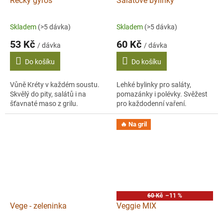
Řecký gyros
Salátové bylinky
Skladem
(>5 dávka)
Skladem
(>5 dávka)
53 Kč
60 Kč
/ dávka
/ dávka
Do košíku
Do košíku
Vůně Kréty v každém soustu.
Lehké bylinky pro saláty,
Skvělý do pity, salátů i na
pomazánky i polévky. Svěžest
šťavnaté maso z grilu.
pro každodenní vaření.
🔥 Na gril
60 Kč
–11 %
Vege - zeleninka
Veggie MIX