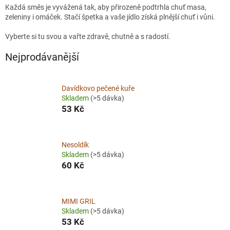
Každá směs je vyvážená tak, aby přirozeně podtrhla chuť masa,
zeleniny i omáček. Stačí špetka a vaše jídlo získá plnější chuť i vůni.
Vyberte si tu svou a vařte zdravě, chutně a s radostí.
Nejprodávanější
Davídkovo pečené kuře
Skladem
(>5 dávka)
53 Kč
Nesoldík
Skladem
(>5 dávka)
60 Kč
MIMI GRIL
Skladem
(>5 dávka)
53 Kč