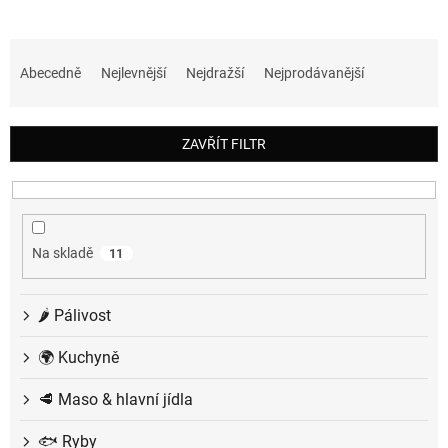
Ř
a
Abecedně
Nejlevnější
Nejdražší
Nejprodávanější
z
e
n
ZAVŘÍT FILTR
í
p
r
o
d
Na skladě
11
u
k
t
🌶️ Pálivost
ů
🌍 Kuchyně
🥩 Maso & hlavní jídla
🐟 Ryby