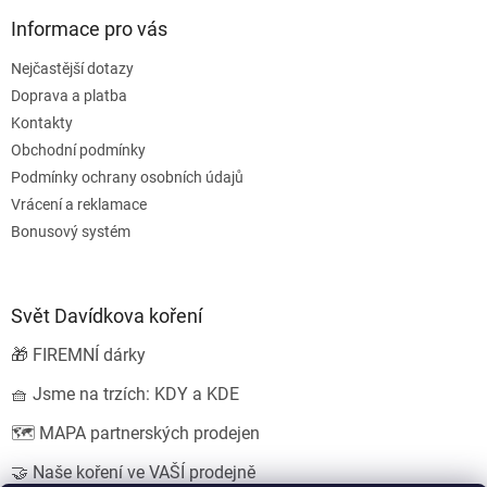
p
Informace pro vás
i
s
Nejčastější dotazy
u
Doprava a platba
Kontakty
Obchodní podmínky
Podmínky ochrany osobních údajů
Vrácení a reklamace
Bonusový systém
Svět Davídkova koření
🎁 FIREMNÍ dárky
🧺 Jsme na trzích: KDY a KDE
🗺️ MAPA partnerských prodejen
🤝 Naše koření ve VAŠÍ prodejně