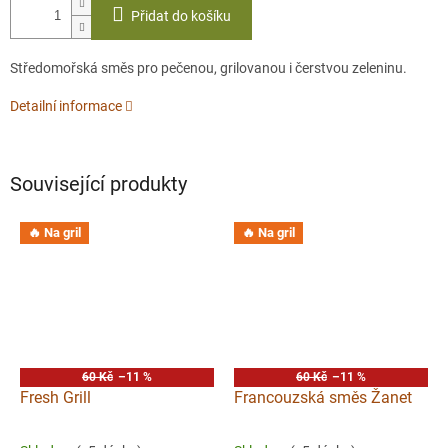
Přidat do košíku
Středomořská směs pro pečenou, grilovanou i čerstvou zeleninu.
Detailní informace
Související produkty
🔥 Na gril
🔥 Na gril
60 Kč
–11 %
60 Kč
–11 %
Fresh Grill
Francouzská směs Žanet