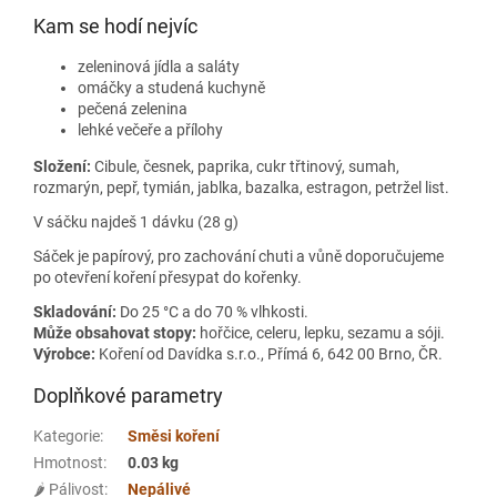
Kam se hodí nejvíc
zeleninová jídla a saláty
omáčky a studená kuchyně
pečená zelenina
lehké večeře a přílohy
Složení:
Cibule, česnek, paprika, cukr třtinový, sumah,
rozmarýn, pepř, tymián, jablka, bazalka, estragon, petržel list.
V sáčku najdeš 1 dávku (28 g)
Sáček je papírový, pro zachování chuti a vůně doporučujeme
po otevření koření přesypat do kořenky.
Skladování:
Do 25 °C a do 70 % vlhkosti.
Může obsahovat stopy:
hořčice, celeru, lepku, sezamu a sóji.
Výrobce:
Koření od Davídka s.r.o., Přímá 6, 642 00 Brno, ČR.
Doplňkové parametry
Kategorie
:
Směsi koření
Hmotnost
:
0.03 kg
🌶️ Pálivost
:
Nepálivé