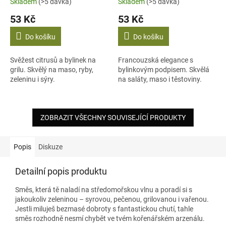
Skladem
(>5 dávka)
Skladem
(>5 dávka)
53 Kč
53 Kč
Do košíku
Do košíku
Svěžest citrusů a bylinek na
Francouzská elegance s
grilu. Skvělý na maso, ryby,
bylinkovým podpisem. Skvělá
zeleninu i sýry.
na saláty, maso i těstoviny.
ZOBRAZIT VŠECHNY SOUVISEJÍCÍ PRODUKTY
Popis
Diskuze
Detailní popis produktu
Směs, která tě naladí na středomořskou vlnu a poradí si s
jakoukoliv zeleninou – syrovou, pečenou, grilovanou i vařenou.
Jestli miluješ bezmasé dobroty s fantastickou chutí, tahle
směs rozhodně nesmí chybět ve tvém kořenářském arzenálu.