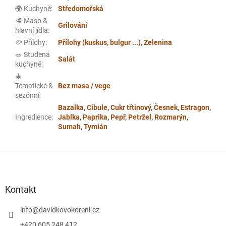
🌍 Kuchyně
:
Středomořská
🥩 Maso &
Grilování
hlavní jídla
:
🥔 Přílohy
:
Přílohy (kuskus, bulgur ...)
,
Zelenina
🥗 Studená
Salát
kuchyně
:
🎄
Tématické &
Bez masa / vege
sezónní
:
Bazalka
,
Cibule
,
Cukr třtinový
,
Česnek
,
Estragon
,
Ingredience
:
Jablka
,
Paprika
,
Pepř
,
Petržel
,
Rozmarýn
,
Sumah
,
Tymián
Z
á
p
a
Kontakt
t
í
info
@
davidkovokoreni.cz
+420 605 248 412