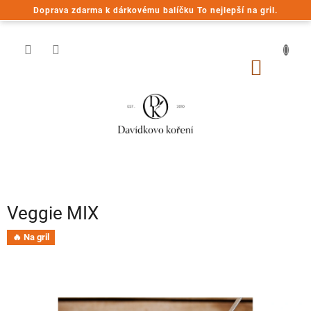
Přejít
Doprava zdarma k dárkovému balíčku To nejlepší na gril.
na
obsah
NÁKUP
KOŠÍK
Veggie MIX
🔥 Na gril