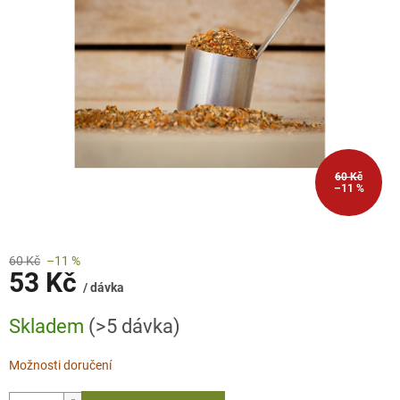
60 Kč
–11 %
60 Kč
–11 %
53 Kč
/ dávka
Měrná
Skladem
(>5 dávka)
cena:
Možnosti doručení