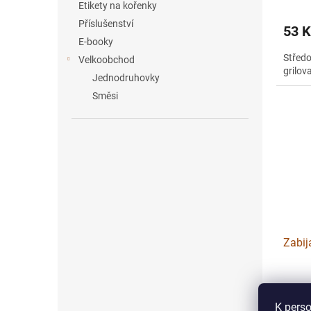
Etikety na kořenky
Příslušenství
53 
E-booky
Střed
Velkoobchod
grilov
Jednodruhovky
Směsi
Zabij
K perso