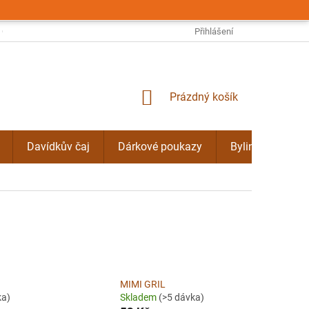
OBCHODNÍ PODMÍNKY
PODMÍNKY OCHRANY OSOBNÍCH ÚDAJŮ
Přihlášení
NÁKUPNÍ
Prázdný košík
KOŠÍK
Davídkův čaj
Dárkové poukazy
Bylinné kúry Do
MIMI GRIL
ka)
Skladem
(>5 dávka)