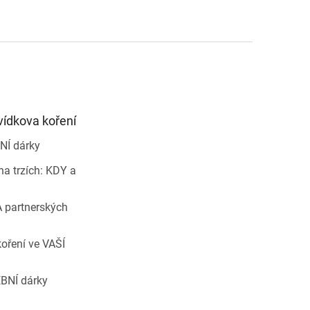
vídkova koření
NÍ dárky
a trzích: KDY a
 partnerských
oření ve VAŠÍ
BNÍ dárky