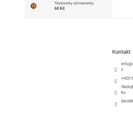
Těstovinky od maminky
60 Kč
Z
á
p
a
t
Kontakt
í
info
@
z
+420 
Sleduj
ku
davidk