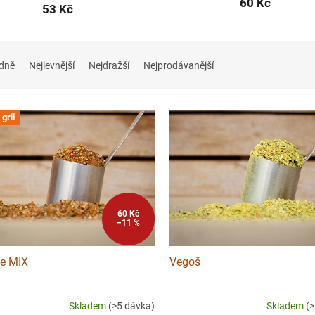
60 Kč
53 Kč
dně
Nejlevnější
Nejdražší
Nejprodávanější
gril
60 Kč
–11 %
e MIX
Vegoš
Skladem
(>5 dávka)
Skladem
(