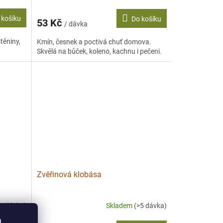
 košíku
Do košíku
53 Kč
/ dávka
těniny,
Kmín, česnek a poctivá chuť domova.
Skvělá na bůček, koleno, kachnu i pečeni.
Zvěřinová klobása
>5 dávka)
Skladem
(>5 dávka)
a