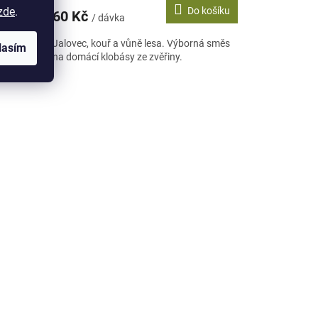
 košíku
Do košíku
zde
.
60 Kč
/ dávka
. Skvělý
Jalovec, kouř a vůně lesa. Výborná směs
lasím
.
na domácí klobásy ze zvěřiny.