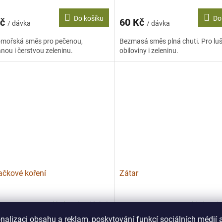
Do košíku
Do
Kč
60 Kč
/ dávka
/ dávka
omořská směs pro pečenou,
Bezmasá směs plná chuti. Pro luš
anou i čerstvou zeleninu.
obiloviny i zeleninu.
ačkové koření
Zátar
Skladem
(>5 dávka)
Skladem
(
nalizaci obsahu a reklam, poskytování funkcí sociálních médií 