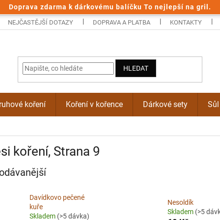
Doprava zdarma k dárkovému balíčku To nejlepší na gril.
NEJČASTĚJŠÍ DOTAZY
DOPRAVA A PLATBA
KONTAKTY
HLEDAT
uhové koření
Koření v kořence
Dárkové sety
Sůl
i koření
, Strana 9
odávanější
Davídkovo pečené
Nesoldík
kuře
Skladem
(>5 dáv
Skladem
(>5 dávka)