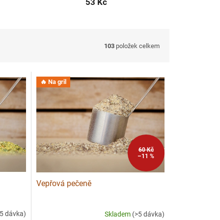
53 Kč
103
položek celkem
🔥 Na gril
60 Kč
–11 %
Vepřová pečeně
>5 dávka)
Skladem
(>5 dávka)