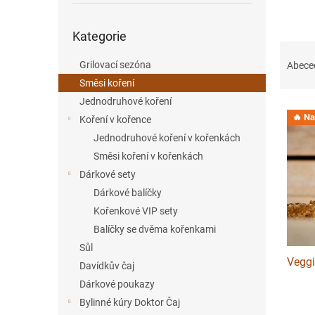
í
Přeskočit
p
Kategorie
kategorie
a
Ř
n
a
Grilovací sezóna
Abece
e
z
Směsi koření
l
e
Jednodruhové koření
V
n
🔥 Na 
Koření v kořence
ý
í
Jednodruhové koření v kořenkách
p
p
i
r
Směsi koření v kořenkách
s
o
Dárkové sety
p
d
Dárkové balíčky
r
u
Kořenkové VIP sety
o
k
Balíčky se dvěma kořenkami
d
t
u
ů
Sůl
Veggi
k
Davídkův čaj
t
Dárkové poukazy
ů
Bylinné kúry Doktor Čaj