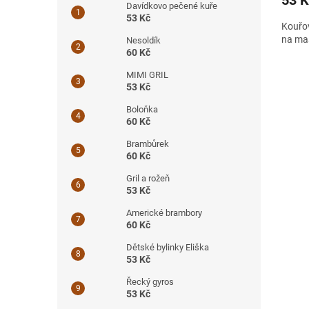
Davídkovo pečené kuře
53 Kč
Kouřov
na mas
Nesoldík
60 Kč
MIMI GRIL
53 Kč
Boloňka
60 Kč
Brambůrek
60 Kč
Gril a rožeň
53 Kč
Americké brambory
60 Kč
Dětské bylinky Eliška
53 Kč
Řecký gyros
53 Kč