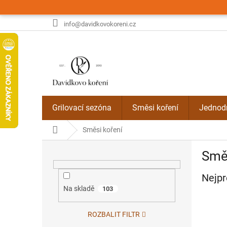
Přejít
na
obsah
info@davidkovokoreni.cz
Grilovací sezóna
Směsi koření
Jednodr
Domů
Směsi koření
P
Směs
o
s
Nejpr
t
r
Na skladě
103
a
n
ROZBALIT FILTR
n