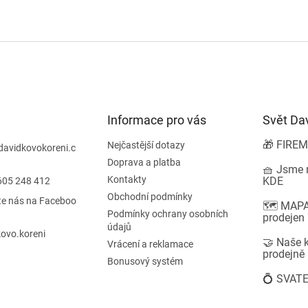
s
u
Informace pro vás
Svět Da
🎁 FIREM
Nejčastější dotazy
davidkovokoreni.c
Doprava a platba
🧺 Jsme n
Kontakty
KDE
605 248 412
Obchodní podmínky
te nás na Faceboo
🗺️ MAPA
Podmínky ochrany osobních
prodejen
údajů
ovo.koreni
🤝 Naše k
Vrácení a reklamace
prodejně
Bonusový systém
💍 SVATE