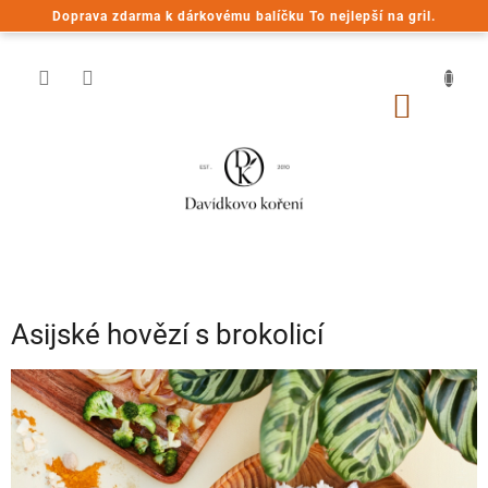
Přejít
Doprava zdarma k dárkovému balíčku To nejlepší na gril.
na
obsah
NÁKUP
KOŠÍK
Asijské hovězí s brokolicí