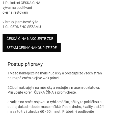
1 PL koření ČESKÁ ČÍNA
vývar na podlévání
olej na restování
2 hrnky jasmínové rýže
1 ČL ČERNÉHO SEZAMU
ČESKÁ ČÍNA NAKOUPÍTE ZDE
SEZAM ČERNÝ NAKOUPÍTE ZDE
Postup přípravy
1
Maso nakrájejte na malé nudličky a orestujte ze všech stran
na rozpáleném oleji ve wok pánvi.
2
Cibuli nakrájejte na měsíčky a restujte s masem dozlatova.
Přisypejte koření ČESKÁ ČÍNA a promíchejte.
3
Nalijte na směs sójovou a rybí omáčku, přikryjte pokličkou a
duste, dokud nebude maso měkké. Podle druhu, kvality a stáří
masa to trvá zhruba 60 - 90 minut. Průběžně podlévejte