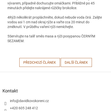
vývarem, případně dochucujte omáčkami. Přibližně po 45
minutách přidejte nakrájené růžičky brokolice.
4
Rýži několikrát propláchněte, dokud nebude voda čirá. Zalijte
vodou asi 1 cm nad okraj rýže a vařte cca 20 minut do
změknutí. V průběhu vaření rýži nemíchejte.
5
Servírujte na talíř směs masa a rýži posypanou ČERNÝM
SEZAMEM.
PŘEDCHOZÍ ČLÁNEK
DALŠÍ ČLÁNEK
Z
á
p
a
Kontakt
t
í
info
@
davidkovokoreni.cz
+420 605 248 412