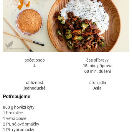
počet osob
čas přípravy
4
15
min. příprava
60
min. dušení
obtížnost
druh jídla
jednoduché
Asia
Potřebujeme
800 g hovězí kýty
1 brokolice
1 větší cibule
2 PL sójové omáčky
1 PL rybí omáčky