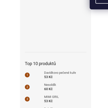
Top 10 produktů
Davídkovo pečené kuře
53 Kč
Nesoldík
60 Kč
MIMI GRIL
53 Kč