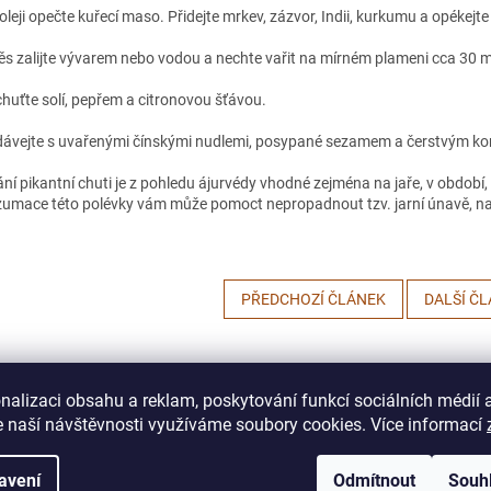
oleji opečte kuřecí maso. Přidejte mrkev, zázvor, Indii, kurkumu a opékejte
s zalijte vývarem nebo vodou a nechte vařit na mírném plameni cca 30 m
huťte solí, pepřem a citronovou šťávou.
ávejte s uvařenými čínskými nudlemi, posypané sezamem a čerstvým ko
ání pikantní chuti je z pohledu ájurvédy vhodné zejména na jaře, v obdob
umace této polévky vám může pomoct nepropadnout tzv. jarní únavě, nav
PŘEDCHOZÍ ČLÁNEK
DALŠÍ Č
nalizaci obsahu a reklam, poskytování funkcí sociálních médií 
 naší návštěvnosti využíváme soubory cookies. Více informací
avení
Odmítnout
Souh