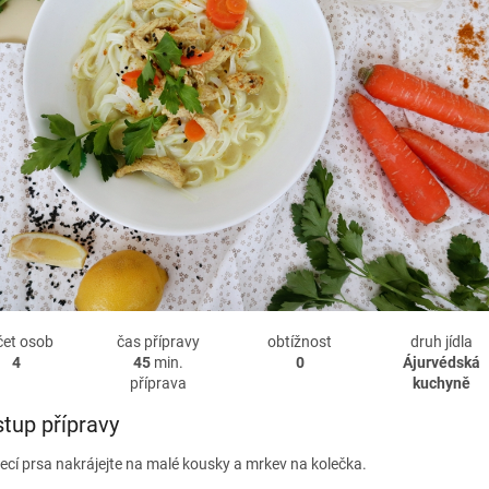
čet osob
čas přípravy
obtížnost
druh jídla
4
45
min.
0
Ájurvédská
příprava
kuchyně
tup přípravy
ecí prsa nakrájejte na malé kousky a mrkev na kolečka.