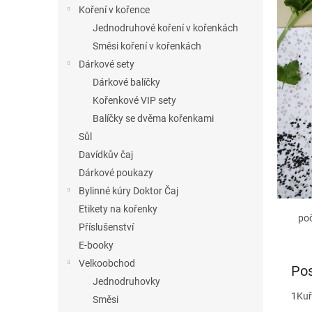
í
Koření v kořence
p
Jednodruhové koření v kořenkách
a
Směsi koření v kořenkách
n
Dárkové sety
e
Dárkové balíčky
l
Kořenkové VIP sety
Balíčky se dvěma kořenkami
Sůl
Davídkův čaj
Dárkové poukazy
Bylinné kúry Doktor Čaj
Etikety na kořenky
po
Příslušenství
E-booky
Velkoobchod
Pos
Jednodruhovky
1
Kuř
Směsi