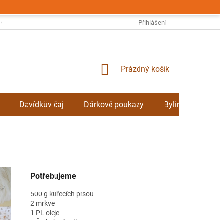
OBCHODNÍ PODMÍNKY
PODMÍNKY OCHRANY OSOBNÍCH ÚDAJŮ
Přihlášení
NÁKUPNÍ
Prázdný košík
KOŠÍK
Davídkův čaj
Dárkové poukazy
Bylinné kúry Do
Potřebujeme
500 g kuřecích prsou
2 mrkve
1 PL oleje