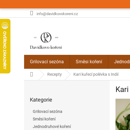
Přejít
na
obsah
info@davidkovokoreni.cz
Grilovací sezóna
Směsi koření
Jednodr
Domů
Recepty
Kari kuřecí polévka s Indií
P
Kari
o
Přeskočit
s
Kategorie
kategorie
t
r
Grilovací sezóna
a
Směsi koření
n
Jednodruhové koření
n