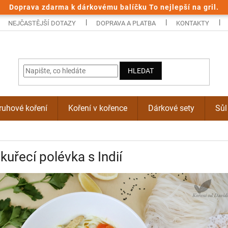
Doprava zdarma k dárkovému balíčku To nejlepší na gril.
NEJČASTĚJŠÍ DOTAZY
DOPRAVA A PLATBA
KONTAKTY
HLEDAT
uhové koření
Koření v kořence
Dárkové sety
Sůl
 kuřecí polévka s Indií