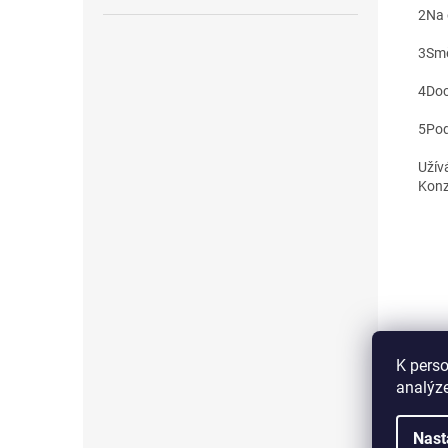
2
Na 
3
Smě
4
Doc
5
Pod
Užív
Konz
K perso
analýze
Nast