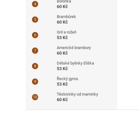
Boloňka
60 Kč
Brambůrek
60 Kč
Gril a rožeň
53 Kč
Americké brambory
60 Kč
Dětské bylinky Eliška
53 Kč
Řecký gyros
53 Kč
Těstovinky od maminky
60 Kč
Z
á
p
a