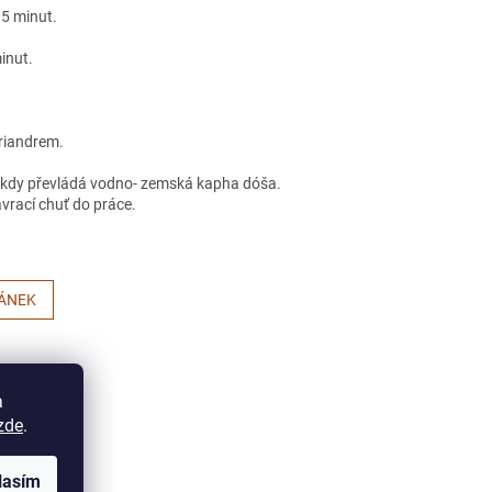
 5 minut.
inut.
riandrem.
í, kdy převládá vodno- zemská kapha dóša.
rací chuť do práce.
LÁNEK
a
zde
.
lasím