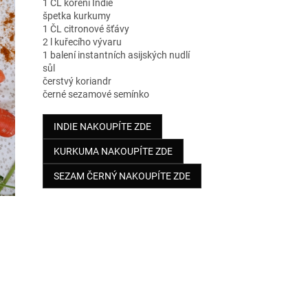
1 ČL koření Indie
špetka kurkumy
1 ČL citronové šťávy
2 l kuřecího vývaru
1 balení instantních asijských nudlí
sůl
čerstvý koriandr
černé sezamové semínko
INDIE NAKOUPÍTE ZDE
KURKUMA NAKOUPÍTE ZDE
SEZAM ČERNÝ NAKOUPÍTE ZDE