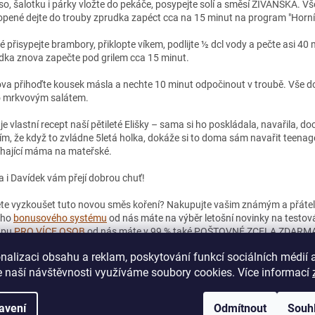
o, šalotku i párky vložte do pekáče, posypejte solí a směsí ŽIVÁŇSKÁ. Vš
opené dejte do trouby zprudka zapéct cca na 15 minut na program "Horní 
é přisypejte brambory, přiklopte víkem, podlijte ½ dcl vody a pečte asi 40
dka znova zapečte pod grilem cca 15 minut.
va přihoďte kousek másla a nechte 10 minut odpočinout v troubě. Vše d
 mrkvovým salátem.
je vlastní recept naší pětileté Elišky – sama si ho poskládala, navařila, d
ím, že když to zvládne 5letá holka, dokáže si to doma sám navařit teenager
íhající máma na mateřské.
ka i Davídek vám přejí dobrou chuť!
te vyzkoušet tuto novou směs koření? Nakupujte vašim známým a přátelů
eho
bonusového systému
od nás máte na výběr letošní novinky na testo
upu
PRO VÍCE OSOB
od nás máte v 99 % také POŠTOVNÉ ZCELA ZDARM
nalizaci obsahu a reklam, poskytování funkcí sociálních médií 
 naší návštěvnosti využíváme soubory cookies. Více informací
PŘEDCHOZÍ ČLÁNEK
DALŠÍ Č
avení
Odmítnout
Souh