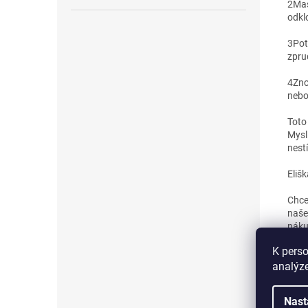
2
Mas
odkl
3
Pot
zpru
4
Zno
nebo
Toto 
Mysl
nest
Eliš
Chce
naš
nák
K perso
analýze
Nast