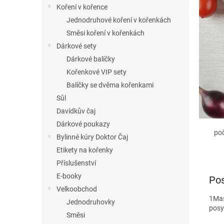
í
Koření v kořence
p
Jednodruhové koření v kořenkách
a
Směsi koření v kořenkách
n
Dárkové sety
e
Dárkové balíčky
l
Kořenkové VIP sety
Balíčky se dvěma kořenkami
Sůl
Davídkův čaj
Dárkové poukazy
po
Bylinné kúry Doktor Čaj
Etikety na kořenky
Příslušenství
E-booky
Pos
Velkoobchod
1
Mas
Jednodruhovky
posy
Směsi