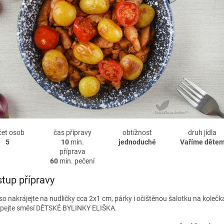
čet osob
čas přípravy
obtížnost
druh jídla
5
10
min.
jednoduché
Vaříme děte
příprava
60
min. pečení
tup přípravy
o nakrájejte na nudličky cca 2x1 cm, párky i očištěnou šalotku na kolečk
pejte směsí DĚTSKÉ BYLINKY ELIŠKA.