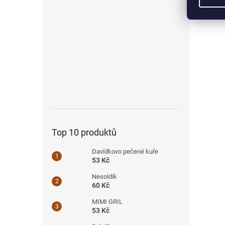
Top 10 produktů
Davídkovo pečené kuře
53 Kč
Nesoldík
60 Kč
MIMI GRIL
53 Kč