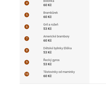
Boloňka
60 Kč
Brambůrek
60 Kč
Gril a rožeň
53 Kč
Americké brambory
60 Kč
Dětské bylinky Eliška
53 Kč
Řecký gyros
53 Kč
Těstovinky od maminky
60 Kč
Z
á
p
a