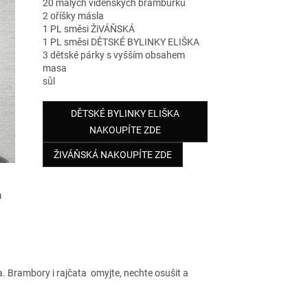
20 malých vídeňských brambůrků
2 oříšky másla
1 PL směsi ŽiVÁŇSKÁ
1 PL směsi DĚTSKÉ BYLINKY ELIŠKA
3 dětské párky s vyšším obsahem
masa
sůl
DĚTSKÉ BYLINKY ELIŠKA
NAKOUPÍTE ZDE
ŽIVÁŇSKÁ NAKOUPÍTE ZDE
m
a. Brambory i rajčata omyjte, nechte osušit a