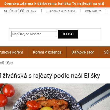
Doprava zdarma k dárkovému balíčku To nejlepší na gril.
NEJČASTĚJŠÍ DOTAZY
DOPRAVA A PLATBA
KONTAKTY
HLEDAT
uhové koření
Koření v kořence
Dárkové sety
Sůl
ší Elišky
í živáňská s rajčaty podle naší Elišky