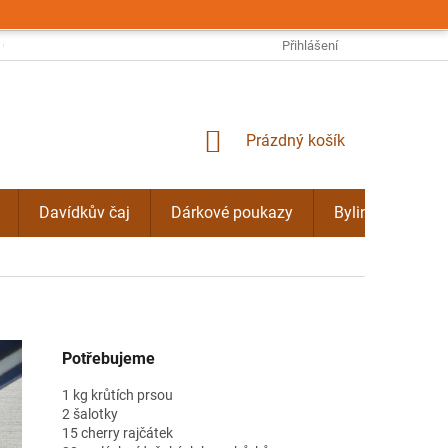
OBCHODNÍ PODMÍNKY
PODMÍNKY OCHRANY OSOBNÍCH ÚDAJŮ
Přihlášení
NÁKUPNÍ
Prázdný košík
KOŠÍK
Davídkův čaj
Dárkové poukazy
Bylinné kúry Do
Potřebujeme
1 kg krůtích prsou
2 šalotky
15 cherry rajčátek