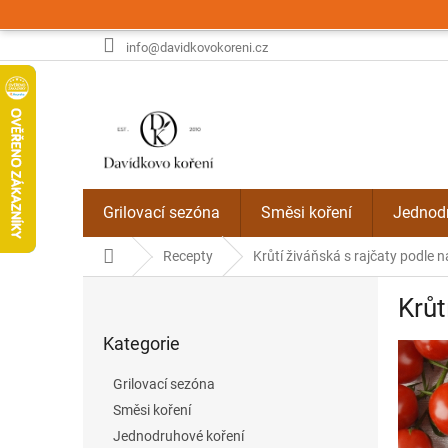
Přejít
na
obsah
info@davidkovokoreni.cz
Grilovací sezóna
Směsi koření
Jednodr
Domů
Recepty
Krůtí živáňská s rajčaty podle na
P
Krůt
o
Přeskočit
s
Kategorie
kategorie
t
r
Grilovací sezóna
a
Směsi koření
n
Jednodruhové koření
n