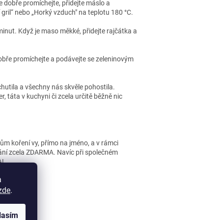
e dobře promíchejte, přidejte máslo a
gril“ nebo „Horký vzduch" na teplotu 180 °C.
 minut. Když je maso měkké, přidejte rajčátka a
obře promíchejte a podávejte se zeleninovým
ochutila a všechny nás skvěle pohostila.
, táta v kuchyni či zcela určitě běžně nic
m koření vy, přímo na jméno, a v rámci
vání zcela ZDARMA. Navíc při společném
A!
a
zde
.
LÁNEK
lasím