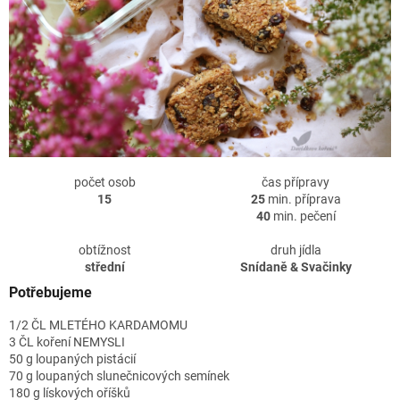
počet osob
čas přípravy
15
25
min. příprava
40
min. pečení
obtížnost
druh jídla
střední
Snídaně & Svačinky
Potřebujeme
1/2 ČL MLETÉHO KARDAMOMU
3 ČL koření NEMYSLI
50 g loupaných pistácií
70 g loupaných slunečnicových semínek
180 g lískových oříšků