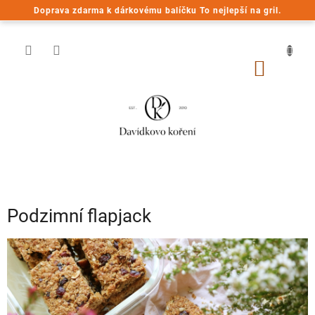
Přejít
Doprava zdarma k dárkovému balíčku To nejlepší na gril.
na
obsah
NÁKUP
KOŠÍK
Podzimní flapjack