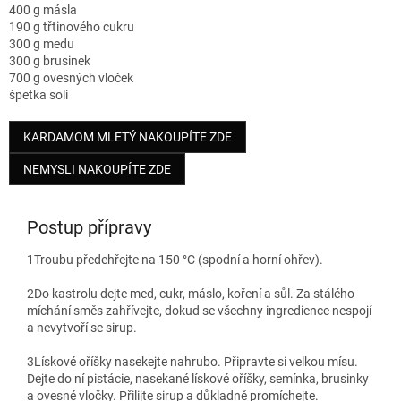
400 g másla
190 g třtinového cukru
300 g medu
300 g brusinek
700 g ovesných vloček
špetka soli
KARDAMOM MLETÝ NAKOUPÍTE ZDE
NEMYSLI NAKOUPÍTE ZDE
Postup přípravy
1
Troubu předehřejte na 150 °C (spodní a horní ohřev).
2
Do kastrolu dejte med, cukr, máslo, koření a sůl. Za stálého
míchání směs zahřívejte, dokud se všechny ingredience nespojí
a nevytvoří se sirup.
3
Lískové oříšky nasekejte nahrubo. Připravte si velkou mísu.
Dejte do ní pistácie, nasekané lískové oříšky, semínka, brusinky
a ovesné vločky. Přilijte sirup a důkladně promíchejte.