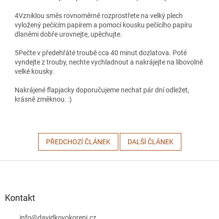
4
Vzniklou směs rovnoměrně rozprostřete na velký plech
vyložený pečícím papírem a pomocí kousku pečícího papíru
dlaněmi dobře urovnejte, upěchujte.
5
Pečte v předehřáté troubě cca 40 minut dozlatova. Poté
vyndejte z trouby, nechte vychladnout a nakrájejte na libovolně
velké kousky.
Nakrájené flapjacky doporučujeme nechat pár dní odležet,
krásně změknou. :)
PŘEDCHOZÍ ČLÁNEK
DALŠÍ ČLÁNEK
Z
á
p
a
Kontakt
t
info
@
davidkovokoreni.cz