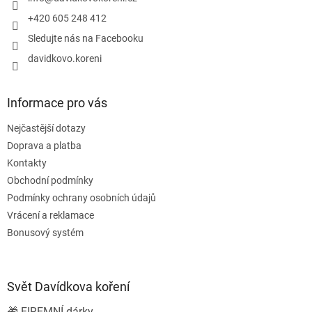
í
+420 605 248 412
Sledujte nás na Facebooku
davidkovo.koreni
Informace pro vás
Nejčastější dotazy
Doprava a platba
Kontakty
Obchodní podmínky
Podmínky ochrany osobních údajů
Vrácení a reklamace
Bonusový systém
Svět Davídkova koření
🎁 FIREMNÍ dárky