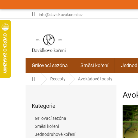
Přejít
na
obsah
info@davidkovokoreni.cz
Grilovací sezóna
Směsi koření
Jednodr
Domů
Recepty
Avokádové toasty
P
Avo
o
Přeskočit
s
Kategorie
kategorie
t
r
Grilovací sezóna
a
Směsi koření
n
Jednodruhové koření
n