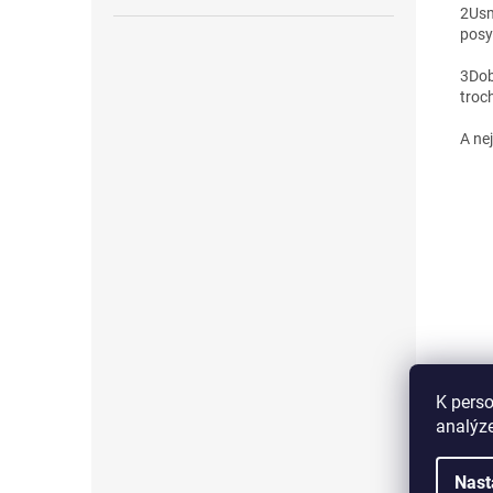
2
Usm
posy
3
Dob
troc
A ne
K perso
analýze
Nast