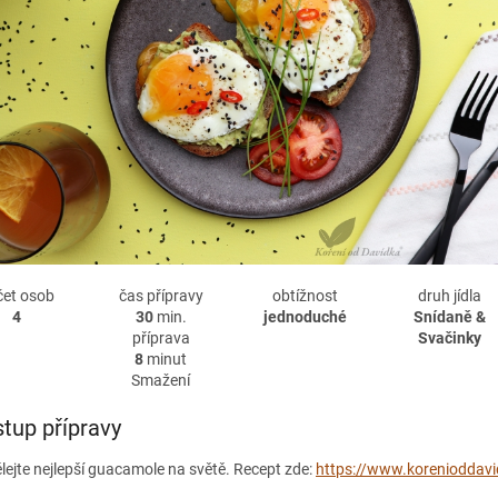
čet osob
čas přípravy
obtížnost
druh jídla
4
30
min.
jednoduché
Snídaně &
příprava
Svačinky
8
minut
Smažení
tup přípravy
lejte nejlepší guacamole na světě. Recept zde:
https://www.korenioddav