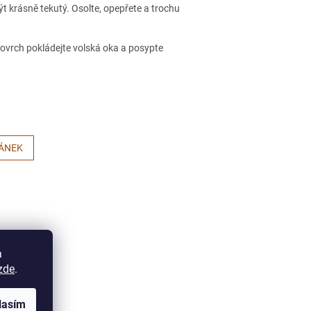
t krásně tekutý. Osolte, opepřete a trochu
ovrch pokládejte volská oka a posypte
LÁNEK
a
zde
.
lasím