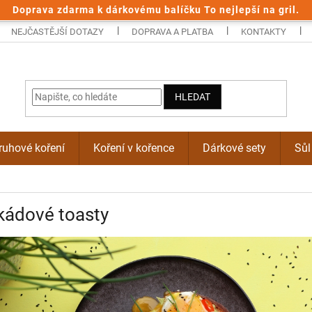
Doprava zdarma k dárkovému balíčku To nejlepší na gril.
NEJČASTĚJŠÍ DOTAZY
DOPRAVA A PLATBA
KONTAKTY
HLEDAT
uhové koření
Koření v kořence
Dárkové sety
Sůl
kádové toasty