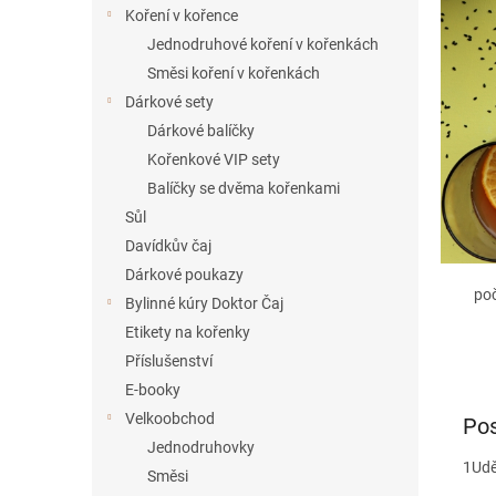
í
Koření v kořence
p
Jednodruhové koření v kořenkách
a
Směsi koření v kořenkách
n
Dárkové sety
e
Dárkové balíčky
l
Kořenkové VIP sety
Balíčky se dvěma kořenkami
Sůl
Davídkův čaj
Dárkové poukazy
po
Bylinné kúry Doktor Čaj
Etikety na kořenky
Příslušenství
E-booky
Velkoobchod
Pos
Jednodruhovky
1
Udě
Směsi