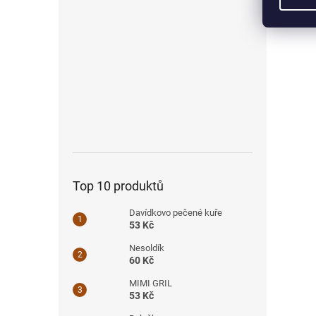
Top 10 produktů
Davídkovo pečené kuře
53 Kč
Nesoldík
60 Kč
MIMI GRIL
53 Kč