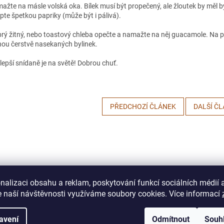
ažte na másle volská oka. Bílek musí být propečený, ale žloutek by měl bý
pte špetkou papriky (může být i pálivá).
rý žitný, nebo toastový chleba opečte a namažte na něj guacamole. Na p
hou čerstvě nasekaných bylinek.
jlepší snídaně je na světě! Dobrou chuť.
PŘEDCHOZÍ ČLÁNEK
DALŠÍ Č
nalizaci obsahu a reklam, poskytování funkcí sociálních médií 
 naší návštěvnosti využíváme soubory cookies. Více informací
avení
Odmítnout
Souh