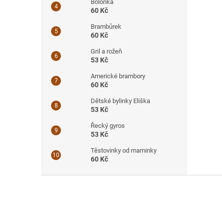
Boloňka
60 Kč
Brambůrek
60 Kč
Gril a rožeň
53 Kč
Americké brambory
60 Kč
Dětské bylinky Eliška
53 Kč
Řecký gyros
53 Kč
Těstovinky od maminky
60 Kč
Z
á
p
a