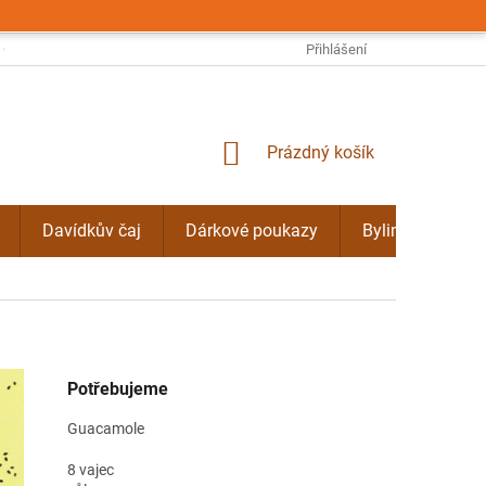
OBCHODNÍ PODMÍNKY
PODMÍNKY OCHRANY OSOBNÍCH ÚDAJŮ
Přihlášení
NÁKUPNÍ
Prázdný košík
KOŠÍK
Davídkův čaj
Dárkové poukazy
Bylinné kúry Do
Potřebujeme
Guacamole
8 vajec