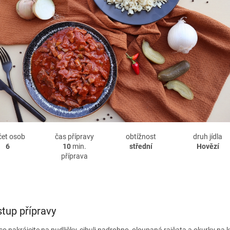
čet osob
čas přípravy
obtížnost
druh jídla
6
10
min.
střední
Hovězí
příprava
tup přípravy