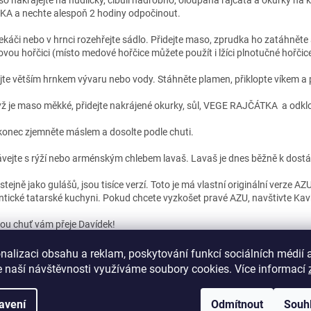
o nakrájejte na nudličky, cibuli nadrobno, oloupaná rajčata a okurky 
KA a nechte alespoň 2 hodiny odpočinout.
ekáči nebo v hrnci rozehřejte sádlo. Přidejte maso, zprudka ho zatáhněte a 
vou hořčici (místo medové hořčice můžete použít i lžíci plnotučné hořči
ijte větším hrnkem vývaru nebo vody. Stáhněte plamen, přiklopte víkem a
ž je maso měkké, přidejte nakrájené okurky, sůl, VEGE RAJČÁTKA a odk
onec zjemněte máslem a dosolte podle chuti.
vejte s rýží nebo arménským chlebem lavaš. Lavaš je dnes běžně k dostá
stejně jako gulášů, jsou tisíce verzí. Toto je má vlastní originální verze AZU
ntické tatarské kuchyni. Pokud chcete vyzkošet pravé AZU, navštivte Kavk
ou chuť vám přeje Davídek!
nalizaci obsahu a reklam, poskytování funkcí sociálních médií 
 naší návštěvnosti využíváme soubory cookies. Více informací
PŘEDCHOZÍ ČLÁNEK
DALŠÍ Č
avení
Odmítnout
Souh