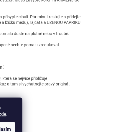
na kostičky. Maso zasypte kořením ARMÉNSKÁ
přisypte cibuli. Pár minut restujte a přidejte
ce a lžičku medu), rajčata a UZENOU PAPRIKU.
 pomalu duste na plotně nebo v troubě.
lopené nechte pomalu zredukovat.
ní.
, která se nejvíce přibližuje
az a tam si vychutnejte pravý originál.
a
zde
.
LÁNEK
lasím