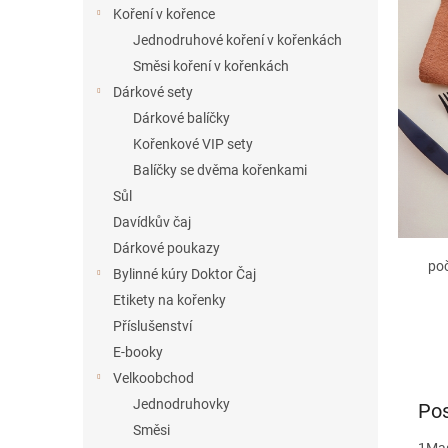
í
Koření v kořence
p
Jednodruhové koření v kořenkách
a
Směsi koření v kořenkách
n
Dárkové sety
e
Dárkové balíčky
l
Kořenkové VIP sety
Balíčky se dvěma kořenkami
Sůl
Davídkův čaj
Dárkové poukazy
po
Bylinné kúry Doktor Čaj
Etikety na kořenky
Příslušenství
E-booky
Velkoobchod
Jednodruhovky
Pos
Směsi