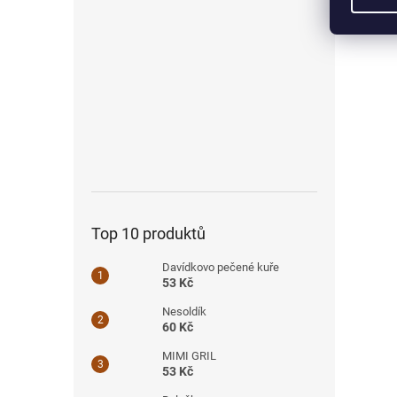
Top 10 produktů
Davídkovo pečené kuře
53 Kč
Nesoldík
60 Kč
MIMI GRIL
53 Kč