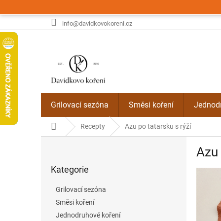
Přejít
na
obsah
info@davidkovokoreni.cz
Grilovací sezóna
Směsi koření
Jednodr
Domů
Recepty
Azu po tatarsku s rýží
P
Azu 
o
Přeskočit
s
Kategorie
kategorie
t
r
Grilovací sezóna
a
Směsi koření
n
Jednodruhové koření
n