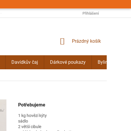
OBCHODNÍ PODMÍNKY
PODMÍNKY OCHRANY OSOBNÍCH ÚDAJŮ
Přihlášení
NÁKUPNÍ
Prázdný košík
KOŠÍK
Davídkův čaj
Dárkové poukazy
Bylinné kúry Do
Potřebujeme
1 kg hovězí kýty
sádlo
2 větší cibule