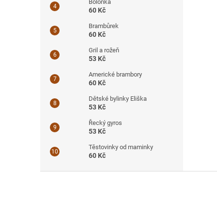
Boloňka
60 Kč
Brambůrek
60 Kč
Gril a rožeň
53 Kč
Americké brambory
60 Kč
Dětské bylinky Eliška
53 Kč
Řecký gyros
53 Kč
Těstovinky od maminky
60 Kč
Z
á
p
a