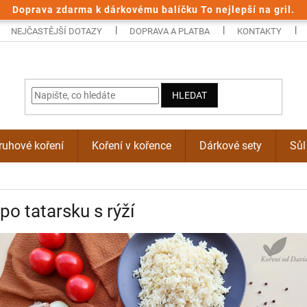
Doprava zdarma k dárkovému balíčku To nejlepší na gril.
NEJČASTĚJŠÍ DOTAZY
DOPRAVA A PLATBA
KONTAKTY
HLEDAT
uhové koření
Koření v kořence
Dárkové sety
Sůl
po tatarsku s rýží