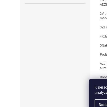
1
Mas
ADŽI
2
V p
medo
3
Zal
4
Kdy
5
Nak
Podá
Azu, 
aute
Dobr
K perso
analýze
Nast