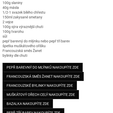
100g slaniny
40g másla
1/2-1 svazek bílého chřestu
150ml zakysané smetany
2 vejce
100g sýra výraznější chuti
100g tvarohu
sůl
pepř barevný do mlýnku nebo pepř tří barev
špetka muškátového oříšku
Francouzská směs Žanet
bylinky dle chuti
PEPŘ BAREVNÝ DO MLÝNKŮ NAKOUPÍTE ZDE
FRANCOUZSKÁ SMĚS ŽANET NAKOUPÍTE ZDE
FRANCOUZSKÉ BYLINKY NAKOUPÍTE ZDE
MUŠKÁTOVÝ OŘECH CELÝ NAKOUPÍTE ZDE
BAZALKA NAKOUPÍTE ZDE
PEPŘ TŘÍ BAREV NAKOUPÍTE ZDE