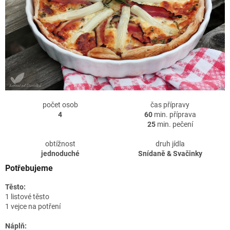
počet osob
čas přípravy
4
60
min. příprava
25
min. pečení
obtížnost
druh jídla
jednoduché
Snídaně & Svačinky
Potřebujeme
Těsto:
1 listové těsto
1 vejce na potření
Náplň: