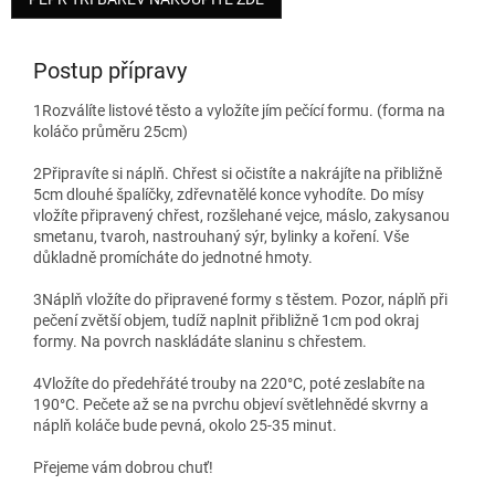
Postup přípravy
1
Rozválíte listové těsto a vyložíte jím pečící formu. (forma na
koláčo průměru 25cm)
2
Připravíte si náplň. Chřest si očistíte a nakrájíte na přibližně
5cm dlouhé špalíčky, zdřevnatělé konce vyhodíte. Do mísy
vložíte připravený chřest, rozšlehané vejce, máslo, zakysanou
smetanu, tvaroh, nastrouhaný sýr, bylinky a koření. Vše
důkladně promícháte do jednotné hmoty.
3
Náplň vložíte do připravené formy s těstem. Pozor, náplň při
pečení zvětší objem, tudíž naplnit přibližně 1cm pod okraj
formy. Na povrch naskládáte slaninu s chřestem.
4
Vložíte do předehřáté trouby na 220°C, poté zeslabíte na
190°C. Pečete až se na pvrchu objeví světlehnědé skvrny a
náplň koláče bude pevná, okolo 25-35 minut.
Přejeme vám dobrou chuť!