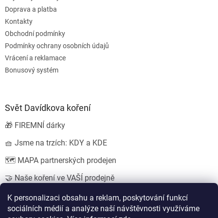
Doprava a platba
Kontakty
Obchodní podmínky
Podmínky ochrany osobních údajů
Vrácení a reklamace
Bonusový systém
Svět Davídkova koření
🎁 FIREMNÍ dárky
🧺 Jsme na trzích: KDY a KDE
🗺️ MAPA partnerských prodejen
🤝 Naše koření ve VAŠÍ prodejně
💍 SVATEBNÍ dárky
K personalizaci obsahu a reklam, poskytování funkcí
sociálních médií a analýze naší návštěvnosti využíváme