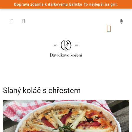
Přejít
Doprava zdarma k dárkovému balíčku To nejlepší na gril.
na
obsah
NÁKUP
KOŠÍK
Slaný koláč s chřestem