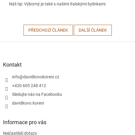
Náš tip: Výborný je také s našimi Italskými bylinkami
PŘEDCHOZÍ ČLÁNEK
DALŠÍ ČLÁNEK
Z
á
p
a
Kontakt
t
í
info
@
davidkovokoreni.cz
+420 605 248 412
Sledujte nás na Facebooku
davidkovo.koreni
Informace pro vás
Nejčastější dotazy