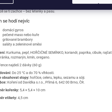
 s masem, ozdobí zeleninový salát a promění pečené brambory v delikates
 i s kuskusem nebo bulgurem. Žádná složitá pravidla, jen chuť slunného Ř
li se ti zachce – bez letenky a pasu.
 se hodí nejvíc
domácí gyros
pečené maso nebo kuře
grilované brambory
saláty a zeleninové směsi
ení:
Kurkuma, pepř, HOŘČIČNÉ SEMÍNKO, koriandr, paprika, cibule, rajčat
ránka, rozmarýn, kmín, oregano.
řence najdeš 2 dávky (60 g)
dování:
Do 25 °C a do 70 % vlhkosti.
 obsahovat stopy:
hořčice, celeru, lepku, sezamu a sóji.
bce:
Koření od Davídka s.r.o., Přímá 6, 642 00 Brno, ČR.
ěr kořenky:
5,4 × 5,4 × 10 cm
ěr etikety:
4,5 cm