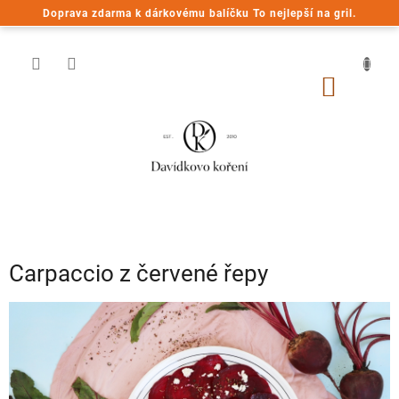
Přejít
Doprava zdarma k dárkovému balíčku To nejlepší na gril.
na
obsah
NÁKUP
KOŠÍK
Carpaccio z červené řepy