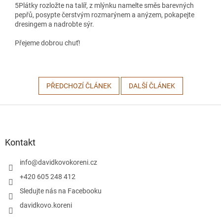
5
Plátky rozložte na talíř, z mlýnku namelte směs barevných
pepřů, posypte čerstvým rozmarýnem a anýzem, pokapejte
dresingem a nadrobte sýr.
Přejeme dobrou chuť!
PŘEDCHOZÍ ČLÁNEK
DALŠÍ ČLÁNEK
Z
á
p
a
Kontakt
t
í
info
@
davidkovokoreni.cz
+420 605 248 412
Sledujte nás na Facebooku
davidkovo.koreni