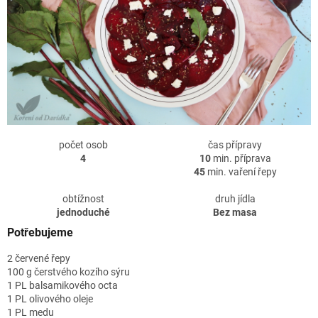
počet osob
čas přípravy
4
10
min. příprava
45
min. vaření řepy
obtížnost
druh jídla
jednoduché
Bez masa
Potřebujeme
2 červené řepy
100 g čerstvého kozího sýru
1 PL balsamikového octa
1 PL olivového oleje
1 PL medu