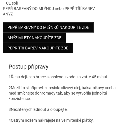
1 ČL soli
PEPŘ BAREVNÝ DO MLÝNKU nebo PEPŘ TŘÍ BAREV
ANÝZ
PEPŘ BAREVNÝ DO MLÝNKŮ NAKOUPÍTE ZDE
ANÝZ MLETÝ NAKOUPÍTE ZDE
PEPŘ TŘÍ BAREV NAKOUPÍTE ZDE
Postup přípravy
1
Řepu dejte do hrnce s osolenou vodou a vařte 45 minut.
2
Mezitím si připravte dresink: olivový olej, balsamikový ocet a
med smíchejte dohromady tak, aby se vytvořila jednolitá
konzistence.
3
Nechte vychladnout a oloupejte.
4
Ostrým nožem nakrájejte na velmi tenké plátky.