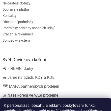
Nejčastější dotazy
Doprava a platba
Kontakty
Obchodní podmínky
Podmínky ochrany osobních údajů
Vrácení a reklamace
Bonusový systém
Svět Davídkova koření
🎁 FIREMNÍ dárky
🧺 Jsme na trzích: KDY a KDE
🗺️ MAPA partnerských prodejen
🤝 Naše koření ve VAŠÍ prodejně
💍 SVATEBNÍ dárky
K personalizaci obsahu a reklam, poskytování funkcí
sociálních médií a analýze naší návštěvnosti využíváme