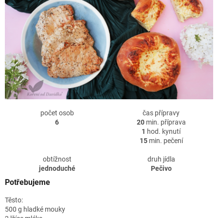
počet osob
čas přípravy
6
20
min. příprava
1
hod. kynutí
15
min. pečení
obtížnost
druh jídla
jednoduché
Pečivo
Potřebujeme
Těsto:
500 g hladké mouky