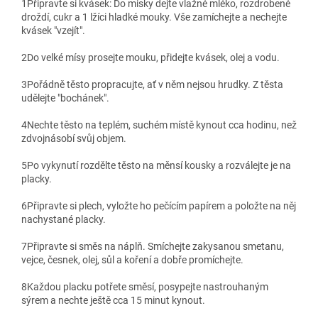
1
Připravte si kvásek: Do misky dejte vlažné mléko, rozdrobené
droždí, cukr a 1 lžíci hladké mouky. Vše zamíchejte a nechejte
kvásek "vzejít".
2
Do velké mísy prosejte mouku, přidejte kvásek, olej a vodu.
3
Pořádně těsto propracujte, ať v něm nejsou hrudky. Z těsta
udělejte "bochánek".
4
Nechte těsto na teplém, suchém místě kynout cca hodinu, než
zdvojnásobí svůj objem.
5
Po vykynutí rozdělte těsto na měnsí kousky a rozválejte je na
placky.
6
Připravte si plech, vyložte ho pečícím papírem a položte na něj
nachystané placky.
7
Připravte si směs na náplň. Smíchejte zakysanou smetanu,
vejce, česnek, olej, sůl a koření a dobře promíchejte.
8
Každou placku potřete směsí, posypejte nastrouhaným
sýrem a nechte ještě cca 15 minut kynout.