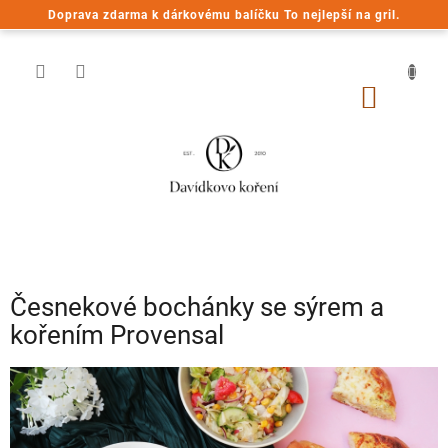
Přejít
Doprava zdarma k dárkovému balíčku To nejlepší na gril.
na
obsah
NÁKUP
KOŠÍK
Česnekové bochánky se sýrem a
kořením Provensal