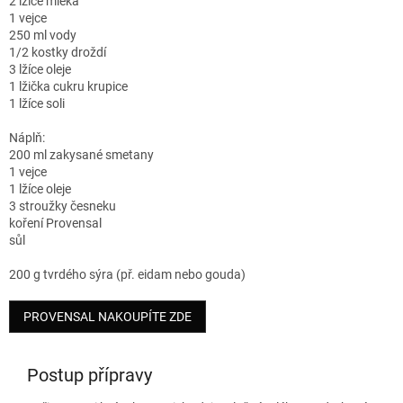
2 lžíce mléka
1 vejce
250 ml vody
1/2 kostky droždí
3 lžíce oleje
1 lžička cukru krupice
1 lžíce soli
Náplň:
200 ml zakysané smetany
1 vejce
1 lžíce oleje
3 stroužky česneku
koření Provensal
sůl
200 g tvrdého sýra (př. eidam nebo gouda)
PROVENSAL NAKOUPÍTE ZDE
Postup přípravy