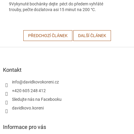
9
Vykynuté bochánky dejte péct do předem vyhřáté
trouby, pečte dozlatova asi 15 minut na 200 °C.
PŘEDCHOZÍ ČLÁNEK
DALŠÍ ČLÁNEK
Z
á
p
a
Kontakt
t
í
info
@
davidkovokoreni.cz
+420 605 248 412
Sledujte nás na Facebooku
davidkovo.koreni
Informace pro vás