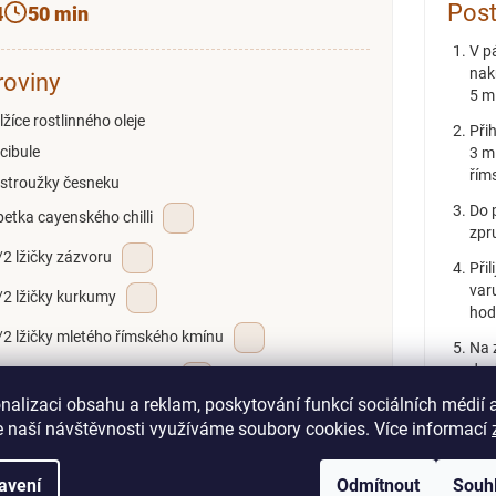
Pos
4
50 min
V p
nak
roviny
5 m
 lžíce rostlinného oleje
Při
 cibule
3 m
řím
 stroužky česneku
Do 
petka cayenského chilli
zpr
/2 lžičky zázvoru
Přil
var
/2 lžičky kurkumy
hod
/2 lžičky mletého římského kmínu
Na 
doc
/2 lžičky semen koriandru
ozd
nalizaci obsahu a reklam, poskytování funkcí sociálních médií 
/2 lžičky koření Indie
 naší návštěvnosti využíváme soubory cookies. Více informací
Podáve
00 g kuřecích prsou
avení
Odmítnout
Souh
ůl