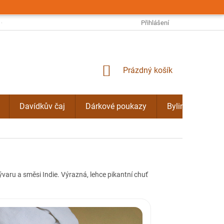
OBCHODNÍ PODMÍNKY
PODMÍNKY OCHRANY OSOBNÍCH ÚDAJŮ
Přihlášení
NÁKUPNÍ
Prázdný košík
KOŠÍK
Davídkův čaj
Dárkové poukazy
Bylinné kúry Do
ývaru a směsi Indie. Výrazná, lehce pikantní chuť