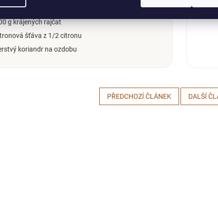
00 ml zeleninového vývaru
00 g krájených rajčat
itronová šťáva z 1/2 citronu
erstvý koriandr na ozdobu
PŘEDCHOZÍ ČLÁNEK
DALŠÍ Č