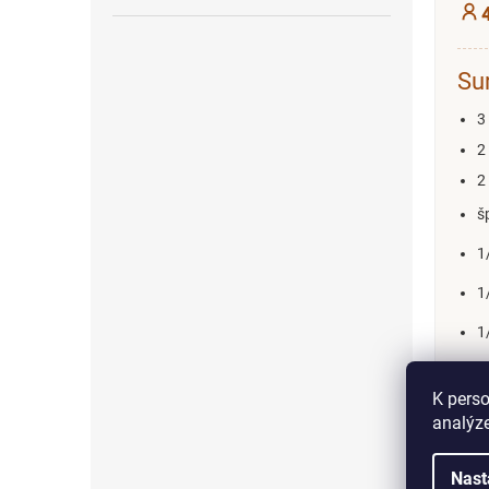
Su
3
2
2
š
1
1
1
1
K perso
1
analýze
6
Nast
s