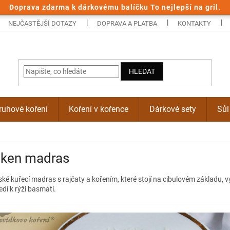
Doprava zdarma k dárkovému balíčku To nejlepší na gril.
NEJČASTĚJŠÍ DOTAZY
DOPRAVA A PLATBA
KONTAKTY
HLEDAT
uhové koření
Koření v kořence
Dárkové sety
Sůl
cken madras
ké kuřecí madras s rajčaty a kořením, které stojí na cibulovém základu, v
edí k rýži basmati.