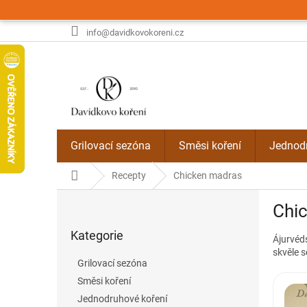
Přejít
na
obsah
info@davidkovokoreni.cz
Grilovací sezóna
Směsi koření
Jednodr
Domů
Recepty
Chicken madras
P
Chi
o
Přeskočit
s
Kategorie
kategorie
Ájurvéds
t
skvěle s
r
Grilovací sezóna
a
Směsi koření
n
Jednodruhové koření
n