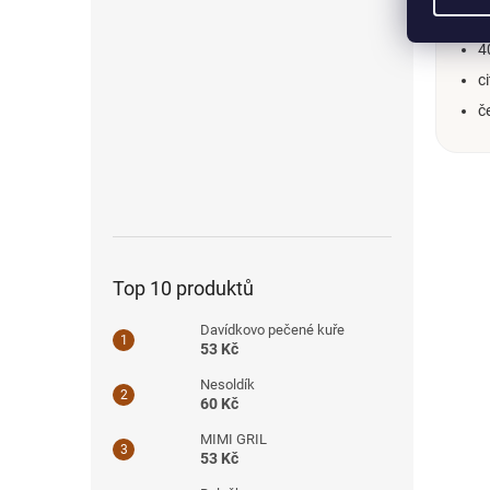
3
4
c
č
Top 10 produktů
Davídkovo pečené kuře
53 Kč
Nesoldík
60 Kč
MIMI GRIL
53 Kč