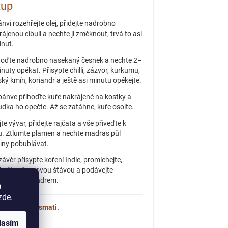
tup
ánvi rozehřejte olej, přidejte nadrobno
rájenou cibuli a nechte ji změknout, trvá to asi
inut.
hoďte nadrobno nasekaný česnek a nechte 2–
inuty opékat. Přisypte chilli, zázvor, kurkumu,
ský kmín, koriandr a ještě asi minutu opékejte.
pánve přihoďte kuře nakrájené na kostky a
udka ho opečte. Až se zatáhne, kuře osolte.
ijte vývar, přidejte rajčata a vše přiveďte k
u. Ztlumte plamen a nechte madras půl
iny pobublávat.
závěr přisypte koření Indie, promíchejte,
huťte citrusovou šťávou a podávejte
obené koriandrem.
a
zde
.
jte s rýží basmati.
lasím