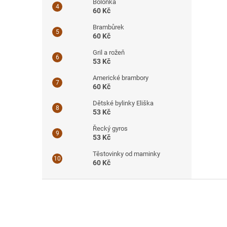
Boloňka
60 Kč
Brambůrek
60 Kč
Gril a rožeň
53 Kč
Americké brambory
60 Kč
Dětské bylinky Eliška
53 Kč
Řecký gyros
53 Kč
Těstovinky od maminky
60 Kč
Z
á
p
a