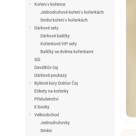
í
Koření v kořence
p
Jednodruhové koření v kořenkách
a
Směsi koření v kořenkách
n
Dárkové sety
e
Dárkové balíčky
l
Kořenkové VIP sety
Balíčky se dvěma kořenkami
Sůl
Davídkův čaj
Dárkové poukazy
Bylinné kúry Doktor Čaj
Etikety na kořenky
Příslušenství
E-booky
Velkoobchod
Jednodruhovky
Směsi