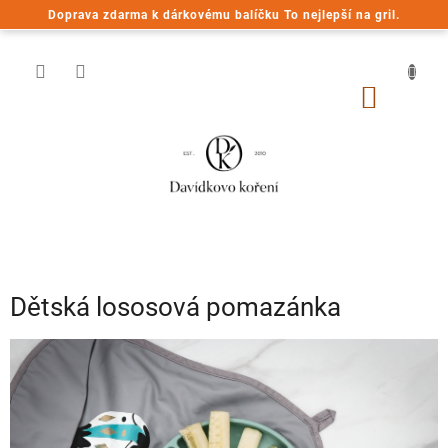
Přejít
Doprava zdarma k dárkovému balíčku To nejlepší na gril.
na
obsah
NÁKUP
KOŠÍK
Dětská lososová pomazánka