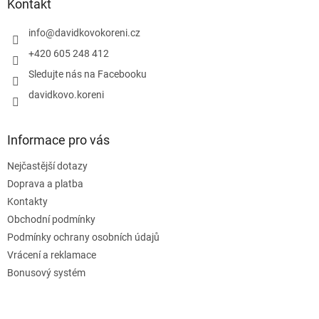
a
Kontakt
t
í
info
@
davidkovokoreni.cz
+420 605 248 412
Sledujte nás na Facebooku
davidkovo.koreni
Informace pro vás
Nejčastější dotazy
Doprava a platba
Kontakty
Obchodní podmínky
Podmínky ochrany osobních údajů
Vrácení a reklamace
Bonusový systém