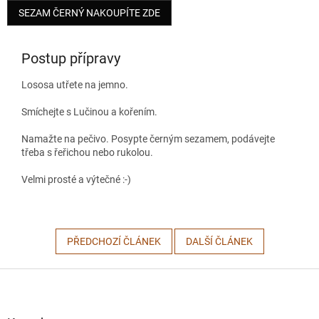
SEZAM ČERNÝ NAKOUPÍTE ZDE
Postup přípravy
Lososa utřete na jemno.
Smíchejte s Lučinou a kořením.
Namažte na pečivo. Posypte černým sezamem, podávejte
třeba s řeřichou nebo rukolou.
Velmi prosté a výtečné :-)
PŘEDCHOZÍ ČLÁNEK
DALŠÍ ČLÁNEK
Z
á
p