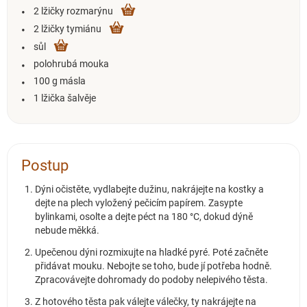
2 lžičky rozmarýnu
2 lžičky tymiánu
sůl
polohrubá mouka
100 g másla
1 lžička šalvěje
Postup
Dýni očistěte, vydlabejte dužinu, nakrájejte na kostky a
dejte na plech vyložený pečicím papírem. Zasypte
bylinkami, osolte a dejte péct na 180 °C, dokud dýně
nebude měkká.
Upečenou dýni rozmixujte na hladké pyré. Poté začněte
přidávat mouku. Nebojte se toho, bude jí potřeba hodně.
Zpracovávejte dohromady do podoby nelepivého těsta.
Z hotového těsta pak válejte válečky, ty nakrájejte na