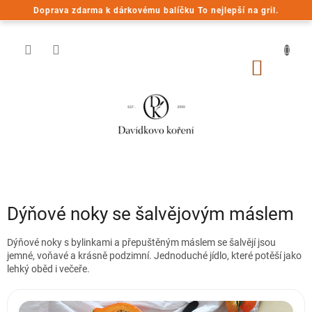
Přejít
Doprava zdarma k dárkovému balíčku To nejlepší na gril.
na
obsah
NÁKUP
KOŠÍK
Dýňové noky se šalvějovým máslem
Dýňové noky s bylinkami a přepuštěným máslem se šalvějí jsou
jemné, voňavé a krásně podzimní. Jednoduché jídlo, které potěší jako
lehký oběd i večeře.