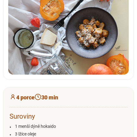
4 porce
30 min
Suroviny
1 menší dýně hokaido
3 lžíce oleje