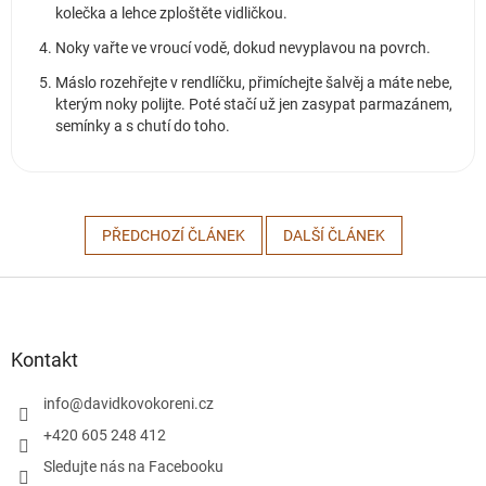
kolečka a lehce zploštěte vidličkou.
Noky vařte ve vroucí vodě, dokud nevyplavou na povrch.
Máslo rozehřejte v rendlíčku, přimíchejte šalvěj a máte nebe,
kterým noky polijte. Poté stačí už jen zasypat parmazánem,
semínky a s chutí do toho.
PŘEDCHOZÍ ČLÁNEK
DALŠÍ ČLÁNEK
Z
á
p
a
Kontakt
t
í
info
@
davidkovokoreni.cz
+420 605 248 412
Sledujte nás na Facebooku